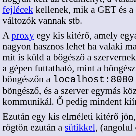
fejlécek
kellenek, mik a GET és a
változók vannak stb.
A
proxy
egy kis kitérő, amely eg
nagyon hasznos lehet ha valaki ma
mit is küld a bögésző a szerverne
a gépen futtatható, mint a böngész
böngészőn a
localhost:8080
böngésző, és a szerver egymás köz
kommunikál. Ő pedig mindent kiír 
Ezután egy kis elméleti kitérő jön
rögtön ezután a
sütikkel
, (angolul