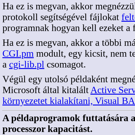
Ha ez is megvan, akkor megnézzük
protokoll segítségével fájlokat
fel
programnak hogyan kell ezeket a f
Ha ez is megvan, akkor a többi má
CGI.pm
modult, egy kicsit, nem t
a
cgi-lib.pl
csomagot.
Végül egy utolsó példaként megné
Microsoft által kitalált
Active Serv
környezetet kialakítani, Visual BA
A példaprogramok futtatására 
processzor kapacitást.