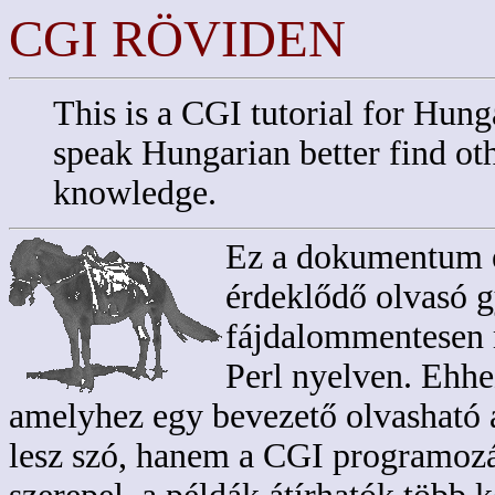
CGI RÖVIDEN
This is a CGI tutorial for Hung
speak Hungarian better find o
knowledge.
Ez a dokumentum e
érdeklődő olvasó g
fájdalommentesen 
Perl nyelven. Ehhez
amelyhez egy bevezető olvasható
lesz szó, hanem a CGI programozá