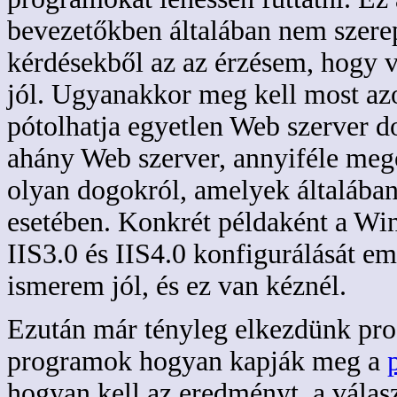
bevezetőkben általában nem szerep
kérdésekből az az érzésem, hogy 
jól. Ugyanakkor meg kell most az
pótolhatja egyetlen Web szerver 
ahány Web szerver, annyiféle megol
olyan dogokról, amelyek általába
esetében. Konkrét példaként a Wi
IIS3.0 és IIS4.0 konfigurálását e
ismerem jól, és ez van kéznél.
Ezután már tényleg elkezdünk pr
programok hogyan kapják meg a
hogyan kell az eredményt, a válas