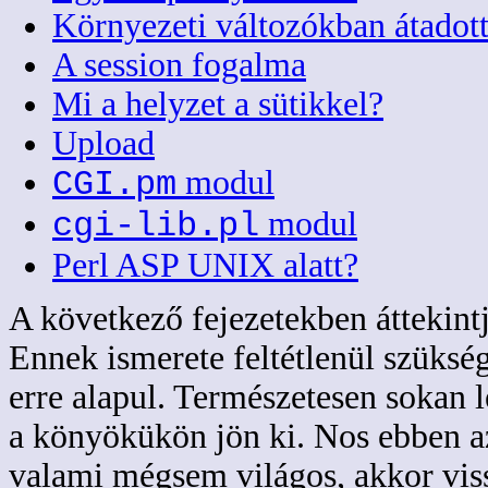
Környezeti változókban átadot
A session fogalma
Mi a helyzet a sütikkel?
Upload
modul
CGI.pm
modul
cgi-lib.pl
Perl ASP UNIX alatt?
A következő fejezetekben áttekin
Ennek ismerete feltétlenül szüksé
erre alapul. Természetesen sokan l
a könyökükön jön ki. Nos ebben az
valami mégsem világos, akkor viss