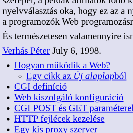
szerepel, a példák átírhatók több 
nyelvválasztás oka, hogy ez az a 
a programozók Web programozásr
És természetesen valamennyire is
Verhás Péter
July 6, 1998.
Hogyan működik a Web?
Egy cikk az
Új alaplap
ból
CGI definíció
Web kiszolgáló konfiguráció
CGI POST és GET paraméterek
HTTP fejlécek kezelése
Egy kis proxy szerver