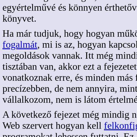
egyértelművé és könnyen érthetővé
könyvet.
Ha már tudjuk, hogy hogyan műkö
fogalmát
, mi is az, hogyan kapcs
megoldások vannak. Itt még mindi
tisztában van, akkor ezt a fejezete
vonatkoznak erre, és minden más fe
precízebben, de nem annyira, min
vállalkozom, nem is látom értelmé
A következő fejezet még mindig n
Web szervert hogyan kell
felkonfi
programokat lehessen futtatni. Ez 