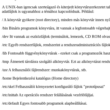
A UNIX-ban igencsak szerteágazó és kiterjedt könyvtárszerkezetet 
adatfájlok is ugyanahhoz a témához kapcsolódnak. Például:
/ A könyvtár gyökere (root directory), minden más könyvtár innen nyíl
/bin Bináris programok könyvtára, itt vannak a legfontosabb végrehaj
/dev Itt vannak az eszközfájlok (terminálok, lemezek, CD ROM olvasó
/etc Egyéb rendszerfájlok, rendszerint a rendszeradminisztrációs fájlok. 
/lib Fontosabb függvénykönyvtárak - ezeket csak a programozók hasz
/tmp Átmeneti tárolásra szolgáló alkönyvtár. Ezt az alkönyvtárat rends
/usr A felhasználói fájlrendszer: munkakönyvtárak, stb.
/home Bejelentkezési katalógus (Home directory)
/etc/skel Felhasználói környezetet konfiguráló fájlok "prototípusai"
/etc/inittab Az operációs rendszer felállásának vezérlõfájljai.
/etc/default Egyes fontosabb programok alapbeállításai.