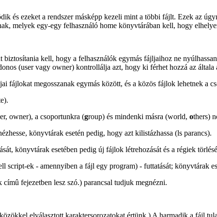
és ezeket a rendszer másképp kezeli mint a többi fájlt. Ezek az úgyneve
znak, melyek egy-egy felhasználó home könyvtárában kell, hogy elhely
 biztosítania kell, hogy a felhasználók egymás fájljaihoz ne nyúlhassa
jdonos (user vagy owner) kontrollálja azt, hogy ki férhet hozzá az által
gjai fájlokat megosszanak egymás között, és a közös fájlok lehetnek a c
e).
ser, owner), a csoportunkra (
g
roup) és mindenki másra (world,
o
thers) 
nézhesse, könyvtárak esetén pedig, hogy azt kilistázhassa (ls parancs).
sát, könyvtárak esetében pedig új fájlok létrehozását és a régiek törlésé
l script-ek - amennyiben a fájl egy program) - futtatását; könyvtárak es
 címû fejezetben lesz szó.) parancsal tudjuk megnézni.
özökkel elválasztott karaktersorozatokat értünk.) A harmadik a fájl tul