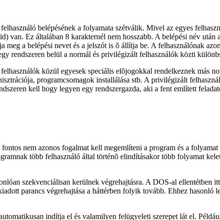
 felhasználó belépésének a folyamata szétválik. Mivel az egyes felha
 id) van. Ez általában 8 karakternél nem hosszabb. A belépési név után 
 meg a belépési nevet és a jelszót is õ állítja be. A felhasználónak az
egy rendszeren belül a normál és privilégizált felhasználók közti különb
lhasználók közül egyesek speciális elõjogokkal rendelkeznek más norm
isztrációja, programcsomagok installálása stb. A privilégizált felhaszná
szeren kell hogy legyen egy rendszergazda, aki a fent említett felad
ontos nem azonos fogalmat kell megemlíteni a program és a folyamat fo
programnak több felhasználó által történõ elindításakor több folyamat ke
óan szekvenciálisan kerülnek végrehajtásra. A DOS-al ellentétben itt 
 kiadott parancs végrehajtása a háttérben folyik tovább. Ehhez hasonl
automatikusan indítja el és valamilyen felügyeleti szerepet lát el. Péld