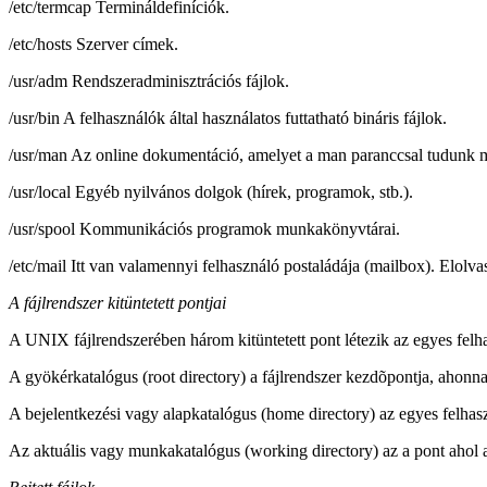
/etc/termcap Termináldefiníciók.
/etc/hosts Szerver címek.
/usr/adm Rendszeradminisztrációs fájlok.
/usr/bin A felhasználók által használatos futtatható bináris fájlok.
/usr/man Az online dokumentáció, amelyet a man paranccsal tudunk m
/usr/local Egyéb nyilvános dolgok (hírek, programok, stb.).
/usr/spool Kommunikációs programok munkakönyvtárai.
/etc/mail Itt van valamennyi felhasználó postaládája (mailbox). Elolv
A fájlrendszer kitüntetett pontjai
A UNIX fájlrendszerében három kitüntetett pont létezik az egyes felh
A gyökérkatalógus (root directory) a fájlrendszer kezdõpontja, ahonn
A bejelentkezési vagy alapkatalógus (home directory) az egyes felhasz
Az aktuális vagy munkakatalógus (working directory) az a pont ahol 