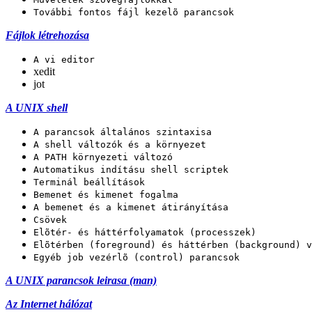
További fontos fájl kezelõ parancsok
Fájlok létrehozása
A vi editor
xedit
jot
A UNIX shell
A parancsok általános szintaxisa
A shell változók és a környezet
A PATH környezeti változó
Automatikus indításu shell scriptek
Terminál beállítások
Bemenet és kimenet fogalma
A bemenet és a kimenet átirányítása
Csövek
Elõtér- és háttérfolyamatok (processzek)
Elõtérben (foreground) és háttérben (background) v
Egyéb job vezérlõ (control) parancsok
A UNIX parancsok leirasa (man)
Az Internet hálózat