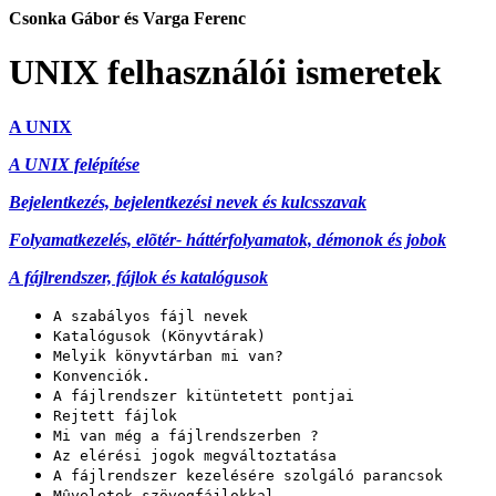
Csonka Gábor és Varga Ferenc
UNIX felhasználói ismeretek
A UNIX
A UNIX felépítése
Bejelentkezés, bejelentkezési nevek és kulcsszavak
Folyamatkezelés, elõtér- háttérfolyamatok, démonok és jobok
A fájlrendszer, fájlok és katalógusok
A szabályos fájl nevek
Katalógusok (Könyvtárak)
Melyik könyvtárban mi van?
Konvenciók.
A fájlrendszer kitüntetett pontjai
Rejtett fájlok
Mi van még a fájlrendszerben ?
Az elérési jogok megváltoztatása
A fájlrendszer kezelésére szolgáló parancsok
Mûveletek szövegfájlokkal