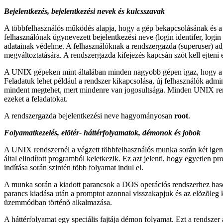
Bejelentkezé
s, bejelentkezési nevek és kulcsszavak
A többfelhasználós mûködés alapja, hogy a gép bekapcsolásának és a
felhasználónak úgynevezett bejelentkezési neve (login identifer, login
adatainak védelme. A felhasználóknak a rendszergazda (superuser) adja
megváltoztatására. A rendszergazda kifejezés kapcsán szót kell ejteni 
A UNIX gépeken mint általában minden nagyobb gépen igaz, hogy a fe
Feladatuk lehet például a rendszer kikapcsolása, új felhasználók admin
mindent megtehet, mert mindenre van jogosultsága. Minden UNIX rend
ezeket a feladatokat.
A rendszergazda bejelentkezési neve hagyományosan
root
.
Folyamatkezelés
, elõtér- háttérfolyamatok, démonok és jobok
A UNIX rendszernél a végzett többfelhasználós munka során két igen f
által elindított programból keletkezik. Ez azt jelenti, hogy egyetlen 
indítása során szintén több folyamat indul el.
A munka során a kiadott parancsok a DOS operációs rendszerhez hasonl
parancs kiadása után a promptot azonnal visszakapjuk és az elõzõleg
üzemmódban történõ alkalmazása.
A háttérfolyamat egy speciális fajtája démon folyamat. Ezt a rendszer 