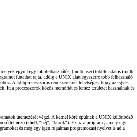
elyek együtt egy többfelhasználós, (multi user) többfeladatos (multi
gramot futtathat rajta, addig a UNIX alatt egyszerre több felhasználó
idõhöz. A többprocesszoros rendszereknél lehetséges, hogy az egyes
 Itt a processzorok közös memóriát és lemez területet használnak és
 folyamatok ütemezését végzi. A kernel köré épülnek a UNIX különbözõ
ancsértelmezõ (
shell
, "héj", "burok"). Ez az a program , amely egy
programokat és még egy igen rugalmas programozási nyelvet is ad a