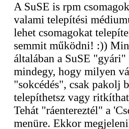
A SuSE is rpm csomagoka
valami telepítési médium
lehet csomagokat telepíte
semmit működni! :)) Mint
általában a SuSE "gyári" 
mindegy, hogy milyen vá
"sokcédés", csak pakolj b
telepíthetsz vagy ritkítha
Tehát "ráentereztél" a 'C
menüre. Ekkor megjelenik