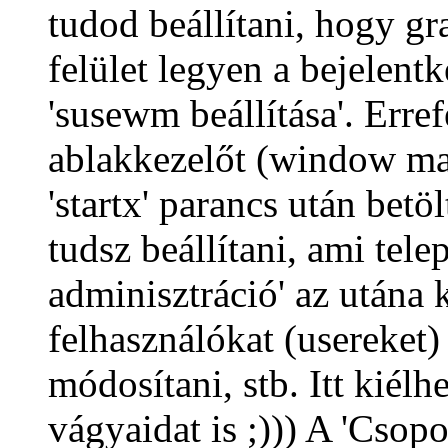
tudod beállítani, hogy gr
felület legyen a bejelent
'susewm beállítása'. Erref
ablakkezelőt (window man
'startx' parancs után betö
tudsz beállítani, ami tele
adminisztráció' az utána 
felhasználókat (usereket) 
módosítani, stb. Itt kiél
vágyaidat is ;))) A 'Csopo