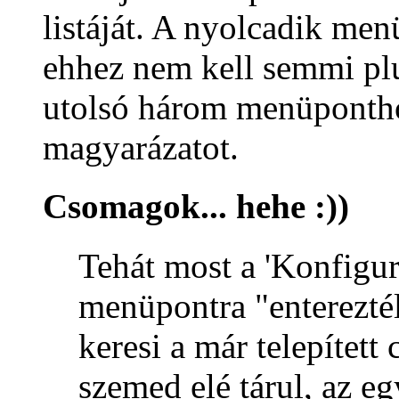
listáját. A nyolcadik me
ehhez nem kell semmi plu
utolsó három menüponth
magyarázatot.
Csomagok... hehe :))
Tehát most a 'Konfigurá
menüpontra "entereztél
keresi a már telepített 
szemed elé tárul, az egy