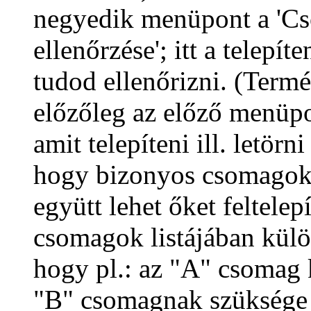
negyedik menüpont a 'C
ellenőrzése'; itt a telep
tudod ellenőrizni. (Term
előzőleg az előző menüpo
amit telepíteni ill. letörn
hogy bizonyos csomagok 
együtt lehet őket feltelepí
csomagok listájában külö
hogy pl.: az "A" csomag
"B" csomagnak szüksége v