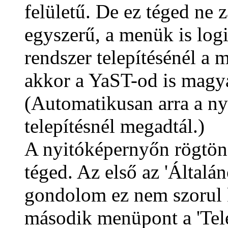
felületű. De ez téged ne
egyszerű, a menük is log
rendszer telepítésénél a 
akkor a YaST-od is magya
(Automatikusan arra a nye
telepítésnél megadtál.)
A nyitóképernyőn rögtön
téged. Az első az 'Általán
gondolom ez nem szorul 
második menüpont a 'Telep