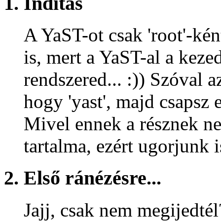
1. Indítás
A YaST-ot csak 'root'-kén
is, mert a YaST-al a keze
rendszered... :)) Szóval 
hogy 'yast', majd csapsz e
Mivel ennek a résznek ne
tartalma, ezért ugorjunk i
2. Első ránézésre...
Jajj, csak nem megijedtél