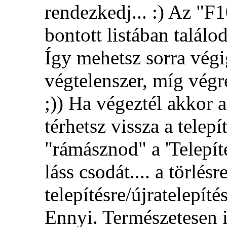
rendezkedj... :) Az "F1
bontott listában találo
Így mehetsz sorra végi
végtelenszer, míg végr
;)) Ha végeztél akkor 
térhetsz vissza a telepí
"rámásznod" a 'Telepí
láss csodát.... a törlés
telepítésre/újratelepíté
Ennyi. Természetesen i