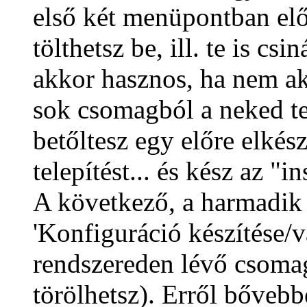
első két menüpontban előr
tölthetsz be, ill. te is cs
akkor hasznos, ha nem ak
sok csomagból a neked t
betőltesz egy előre elkész
telepítést... és kész az "in
A következő, a harmadik
'Konfiguráció készítése/vá
rendszereden lévő csoma
törölhetsz). Erről bővebb