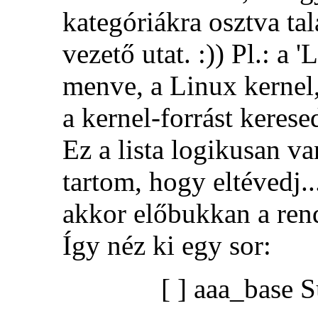
kategóriákra osztva ta
vezető utat. :)) Pl.: a
menve, a Linux kernel, 
a kernel-forrást keresed
Ez a lista logikusan va
tartom, hogy eltévedj...
akkor előbukkan a rend
Így néz ki egy sor:
[ ] aaa_base 