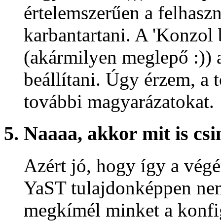
értelemszerűen a felhasz
karbantartani. A 'Konzol b
(akármilyen meglepő :)) 
beállítani. Úgy érzem, a
további magyarázatokat.
5. Naaaa, akkor mit is cs
Azért jó, hogy így a végér
YaST tulajdonképpen nem
megkímél minket a konfig