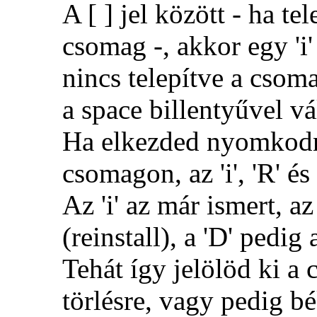
A [ ] jel között - ha t
csomag -, akkor egy 'i'
nincs telepítve a csom
a space billentyűvel vá
Ha elkezded nyomkodni 
csomagon, az 'i', 'R' és
Az 'i' az már ismert, az 
(reinstall), a 'D' pedig
Tehát így jelölöd ki a 
törlésre, vagy pedig b