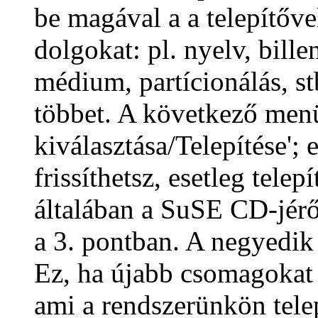
be magával a a telepítővel
dolgokat: pl. nyelv, billen
médium, partícionálás, s
többet. A következő men
kiválasztása/Telepítése'; e
frissíthetsz, esetleg tele
általában a SuSE CD-jérő
a 3. pontban. A negyedik 
Ez, ha újabb csomagokat 
ami a rendszerünkön tele