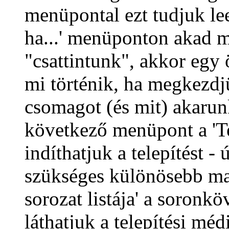
menüpontal ezt tudjuk lee
ha...' menüponton akad m
"csattintunk", akkor egy 
mi történik, ha megkezdjü
csomagot (és mit) akarunk 
következő menüpont a 'Te
indíthatjuk a telepítést
szükséges különösebb ma
sorozat listája' a soronk
láthatjuk a telepítési m