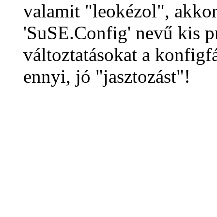
valamit "leokézol", akkor
'SuSE.Config' nevű kis p
változtatásokat a konfig
ennyi, jó "jasztozást"!