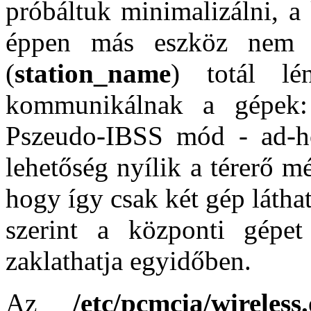
próbáltuk minimalizálni, a
éppen más eszköz nem 
(
station_name
) totál lé
kommunikálnak a gépe
Pszeudo-IBSS mód - ad-h
lehetőség nyílik a térerő mé
hogy így csak két gép láth
szerint a központi gépet
zaklathatja egyidőben.
Az
/etc/pcmcia/wireless