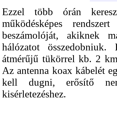
Ezzel több órán kereszt
működésképes rendszer
beszámolóját, akiknek m
hálózatot összedobniuk. 
átmérűjű tükörrel kb. 2 km
Az antenna koax kábelét eg
kell dugni, erősítő n
kisérletezéshez.