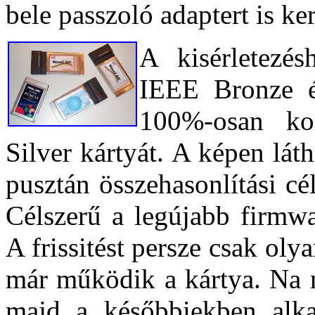
bele passzoló adaptert is ker
A kisérletezé
IEEE Bronze és
100%-osan ko
Silver kártyát. A képen l
pusztán összehasonlítási cé
Célszerű a legújabb firmwa
A frissitést persze csak ol
már működik a kártya. Na n
majd a későbbiekben alka