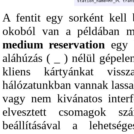
station_name=MY_PC tran
A fentit egy sorként kell 
okoból van a példában 
medium reservation
egy k
aláhúzás ( _ ) nélül gépel
kliens kártyánkat vis
hálózatunkban vannak lassab
vagy nem kivánatos interf
elvesztett csomagok 
beállításával a lehetsé