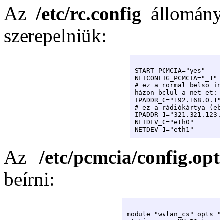
Az
/etc/rc.config
állomány
szerepelniük:
START_PCMCIA="yes"

NETCONFIG_PCMCIA="_1"

# ez a normál belső in
házon belül a net-et:

IPADDR_0="192.168.0.1"
# ez a rádiókártya (eb
IPADDR_1="321.321.123.
NETDEV_0="eth0"

NETDEV_1="eth1"
Az
/etc/pcmcia/config.opt
beírni:
module "wvlan_cs" opts "