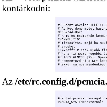
kontárkodni:
# Lucent Wavelan IEEE (+ O
# Ad-Hoc demo modot haszna
MODE="Ad-Hoc"

# A 10-es csatornán kommun
CHANNEL="10"

# titkosítás. majd ha muxi
# erdekel:

KEY="off" # csak újabb fir
# ha a firmware regebbi és
# SIOCSIWENCODE(95): Opera
# kommentezd ki a KEY kezd
# akkor sajnos mindenképp 
Az
/etc/rc.config.d/pcmcia
# kulső pcmcia csomagot ha
PCMCIA_SYSTEM="external"
