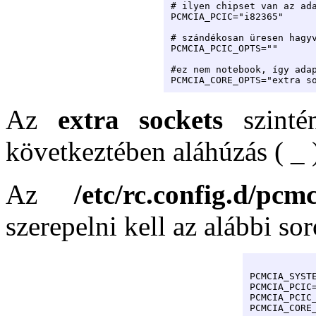
# ilyen chipset van az ada
PCMCIA_PCIC="i82365"

# szándékosan üresen hagyv
PCMCIA_PCIC_OPTS=""

#ez nem notebook, így adap
PCMCIA_CORE_OPTS="extra s
Az
extra sockets
szinté
következtében aláhúzás ( _ 
Az
/etc/rc.config.d/pcmc
szerepelni kell az alábbi so
PCMCIA_SYSTE
PCMCIA_PCIC=
PCMCIA_PCIC_
PCMCIA_CORE