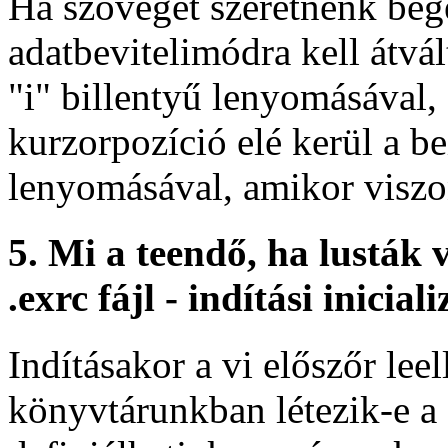
Ha szöveget szeretnénk begé
adatbevitelimódra kell átvá
"i" billentyű lenyomásával, 
kurzorpozíció elé kerül a be
lenyomásával, amikor visz
5. Mi a teendő, ha lusták 
.exrc fájl - indítási iniciali
Indításakor a vi előszőr le
könyvtárunkban létezik-e a .