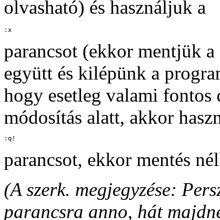
olvasható) és használjuk a
:x
parancsot (ekkor mentjük 
együtt és kilépünk a progr
hogy esetleg valami fontos
módosítás alatt, akkor hasz
:q!
parancsot, ekkor mentés nél
(A szerk. megjegyzése: Persz
parancsra anno, hát majdn