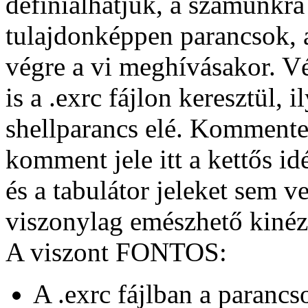
definiálhatjuk, a számunkra 
tulajdonképpen parancsok, 
végre a vi meghívásakor. V
is a .exrc fájlon keresztül, i
shellparancs elé. Kommenteke
komment jele itt a kettős id
és a tabulátor jeleket sem v
viszonylag emészhető kinéze
A viszont FONTOS:
A .exrc fájlban a parancs