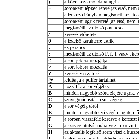
)
a következő mondatra ugrik
+
soronként lépked lefelé (az első, nem 
,
ellenkező irányban megismétli az utols
-
soronként ugrik felfelé (az első, nem ü
.
megismétli az utolsó parancsot
/
keresés előrefelé
0
a legelső karakterre ugrik
:
ex parancs
;
megismétli az utolsó F, f, T vagy t ker
<
a sort jobbra mozgatja
>
a sort jobbra mozgatja
?
keresés visszafelé
@
lefuttatja a puffer tartalmát
A
hozzáfűz a sor végéhez
B
minden nagyobb szóra elejére ugrik, v
C
szövegmódosítás a sor végéig
D
a sor végéig töröl
E
minden nagyobb szó végére ugrik, elő
F
a sorban visszafelé keresve a keresett 
G
a szöveg utolsó sorára viszi a kurzort
H
az aktualis legfelső sorra viszi a kurzo
I
a első, nem üres karakterhely elé szúr