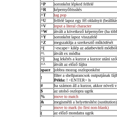
^P
soronként lépked felfelé
^R
képernyőfrissítés
^T
tag pop
^U
felfelé lapoz egy fél oldalnyit (beállít
^V
input a literal character
^W
átvált a következő képernyőre (ha több
^Y
soronként lapoz visszafelé
^Z
megszakítja a szerkesztő működését
^[
<escape> kilép az adatbeviteli módból
^\
átvált ex módba
^]
tag lekérés a kurzor a kurzor utáni szó
^^
átvált az előző fájlra
space
jobbra mozog oszloponként
filter a shellparancsok outputjának fá
!
Példa:
! <ENTER> ls
#
ha számon áll a kurzor, akkor növeli v
$
az utolsó oszlopra ugrik
%
move to match
&
megismétli a helyettesítést (sustitution)
'
move to mark (to first non-blank)
(
az előző mondatra ugrik