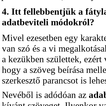
4. Itt fellebbentjük a fáty
adatbeviteli módokról?
Mivel ezesetben egy karakt
van szó és a vi megalkotás
a kezükben születtek, ezért 
hogy a szöveg beírása mell
szerkesztő parancsot is lehe
Nevéből is adódóan az
adab
kívánt szöveget. Ilyenkor 