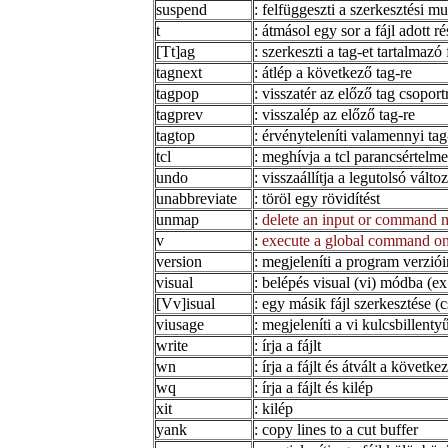
suspend
: felfüggeszti a szerkesztési m
t
: átmásol egy sor a fájl adott r
[Tt]ag
: szerkeszti a tag-et tartalmazó f
tagnext
: átlép a következő tag-re
tagpop
: visszatér az előző tag csoport
tagprev
: visszalép az előző tag-re
tagtop
: érvényteleníti valamennyi tag
tcl
: meghívja a tcl parancsértelm
undo
: visszaállítja a legutolsó változ
unabbreviate
: töröl egy rövidítést
unmap
:
delete an input or command 
v
:
execute a global command o
version
: megjeleníti a program verzió
visual
: belépés visual (vi) módba (e
[Vv]isual
: egy másik fájl szerkesztése (
viusage
: megjeleníti a vi kulcsbillent
write
: írja a fájlt
wn
: írja a fájlt és átvált a következ
wq
: írja a fájlt és kilép
xit
: kilép
yank
: copy lines to a cut buffer