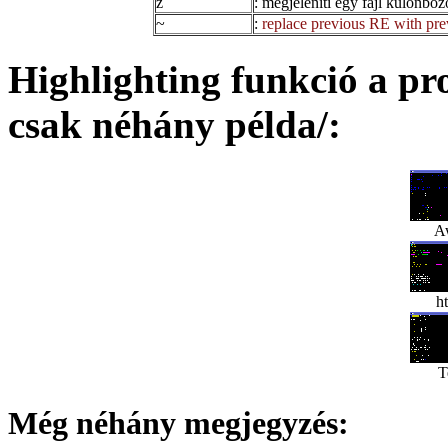
z
: megjeleníti egy fájl különböző
~
:
replace previous RE with pre
Highlighting funkció a pr
csak néhány példa/:
A
h
T
Még néhány megjegyzés: