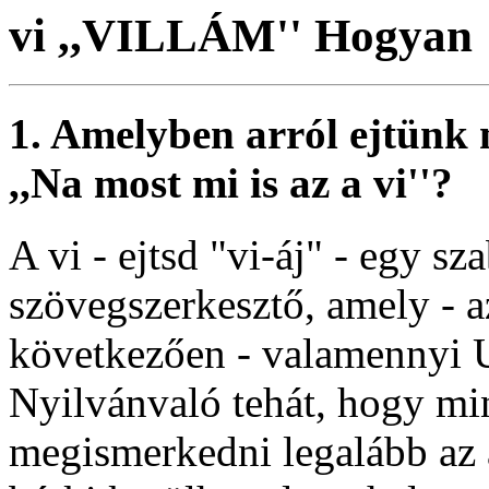
vi ,,VILLÁM'' Hogyan
1. Amelyben arról ejtünk 
,,Na most mi is az a vi''?
A vi - ejtsd "vi-áj" - egy 
szövegszerkesztő, amely - a
következően - valamennyi 
Nyilvánvaló tehát, hogy m
megismerkedni legalább az a