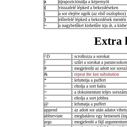
z
újrapoziciónálja a képernyőt
{
visszafelé lépked a bekezdéseken
|
a sor elejére ugrik (az első oszlophoz)
}
előrefelé lépked a bekezdések mentén
~
a nagybetűket kisbetűre irja át, a kisb
Extra 
^D
: scrollozza a sorokat
!
: szűri a sorokat a parancsokon
#
: megjeleníti az adott sor sorsz
&
:
repeat the last subsitution
*
: lefuttetja a puffert
<
: eltolja a sort balra
=
: a dokumentum teljes sorszámá
>
: eltolja a sort jobbra
@
: lefuttatja a puffert
append
: az adott sor után adatot vihet
abbreviate
: meghatároz egy bemeneti (inp
args
: megjeleníti a fájl argumentuml