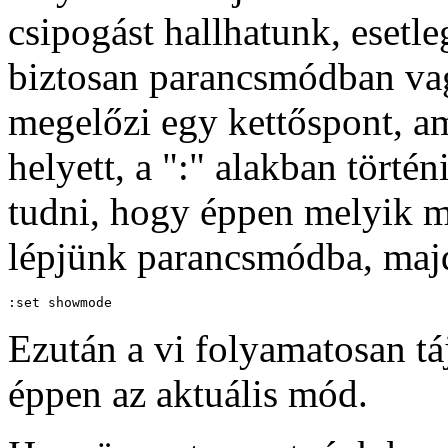
csipogást hallhatunk, esetl
biztosan parancsmódban vag
megelőzi egy kettőspont, am
helyett, a ":" alakban törté
tudni, hogy éppen melyik 
lépjünk parancsmódba, majd
Ezután a vi folyamatosan t
éppen az aktuális mód.