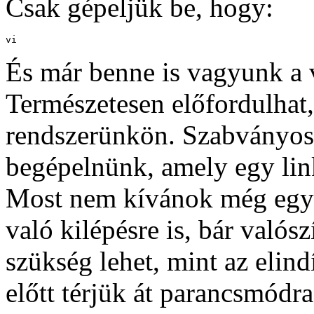
Csak gépeljük be, hogy:
vi
És már benne is vagyunk a 
Természetesen előfordulhat,
rendszerünkön. Szabványos e
begépelnünk, amely egy link
Most nem kívánok még egy k
való kilépésre is, bár valós
szükség lehet, mint az elindí
előtt térjük át parancsmódr