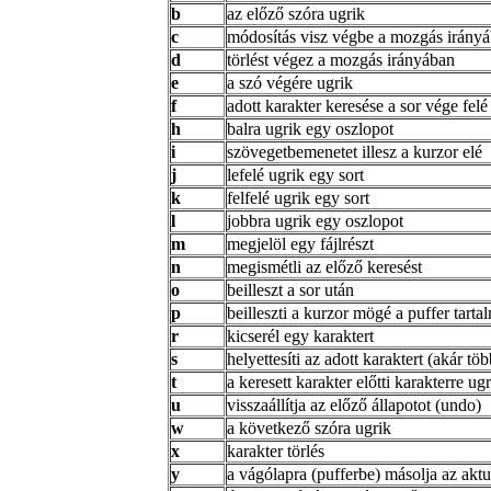
b
az előző szóra ugrik
c
módosítás visz végbe a mozgás irány
d
törlést végez a mozgás irányában
e
a szó végére ugrik
f
adott karakter keresése a sor vége felé 
h
balra ugrik egy oszlopot
i
szövegetbemenetet illesz a kurzor elé
j
lefelé ugrik egy sort
k
felfelé ugrik egy sort
l
jobbra ugrik egy oszlopot
m
megjelöl egy fájlrészt
n
megismétli az előző keresést
o
beilleszt a sor után
p
beilleszti a kurzor mögé a puffer tarta
r
kicserél egy karaktert
s
helyettesíti az adott karaktert (akár töb
t
a keresett karakter előtti karakterre ug
u
visszaállítja az előző állapotot (undo)
w
a következő szóra ugrik
x
karakter törlés
y
a vágólapra (pufferbe) másolja az aktuá