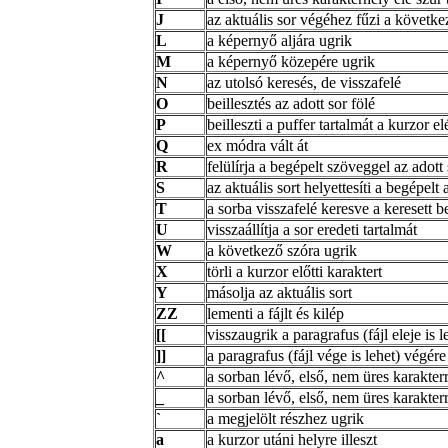
J
az aktuális sor végéhez fűzi a követke
L
a képernyő aljára ugrik
M
a képernyő közepére ugrik
N
az utolsó keresés, de visszafelé
O
beillesztés az adott sor fölé
P
beilleszti a puffer tartalmát a kurzor el
Q
ex módra vált át
R
felülírja a begépelt szöveggel az adott 
S
az aktuális sort helyettesíti a begépelt 
T
a sorba visszafelé keresve a keresett b
U
visszaállítja a sor eredeti tartalmát
W
a következő szóra ugrik
X
törli a kurzor előtti karaktert
Y
másolja az aktuális sort
ZZ
lementi a fájlt és kilép
[[
visszaugrik a paragrafus (fájl eleje is l
]]
a paragrafus (fájl vége is lehet) végére
^
a sorban lévő, első, nem üres karakter
_
a sorban lévő, első, nem üres karakter
`
a megjelölt részhez ugrik
a
a kurzor utáni helyre illeszt