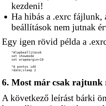
kezdeni!
Ha hibás a .exrc fájlunk, 
beállítások nem jutnak é
Egy igen rövid példa a .exrc 
"Alapbeállítások

set showmode

set wrapmargin=10

"A pontos idő

6. Most már csak rajtunk 
A következő leírást bárki ö