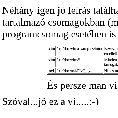
Néhány igen jó leírás találha
tartalmazó csomagokban (mi
programcsomag esetében is 
vim
/usr/doc/vim/examples/tutor
Bevezető
emellett 
vim
/usr/doc/vim/*
Minden 
támogat
nvi
/usr/doc/nvi/FAQ.gz
Nincs mi
És persze man vi
Szóval...jó ez a vi.....:-)