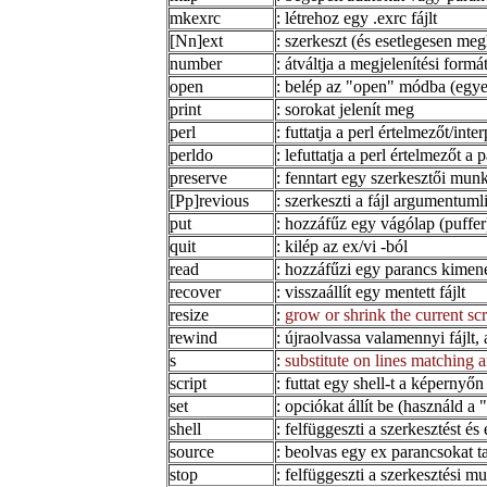
mkexrc
: létrehoz egy .exrc fájlt
[Nn]ext
: szerkeszt (és esetlegesen meg
number
: átváltja a megjelenítési formá
open
: belép az "open" módba (egye
print
: sorokat jelenít meg
perl
: futtatja a perl értelmezőt/inte
perldo
: lefuttatja a perl értelmezőt a
preserve
: fenntart egy szerkesztői munka
[Pp]revious
: szerkeszti a fájl argumentumli
put
: hozzáfűz egy vágólap (puffer
quit
: kilép az ex/vi -ból
read
: hozzáfűzi egy parancs kimene
recover
: visszaállít egy mentett fájlt
resize
:
grow or shrink the current sc
rewind
: újraolvassa valamennyi fájlt
s
:
substitute on lines matching 
script
: futtat egy shell-t a képernyőn
set
: opciókat állít be (használd a 
shell
: felfüggeszti a szerkesztést és 
source
: beolvas egy ex parancsokat ta
stop
: felfüggeszti a szerkesztési m