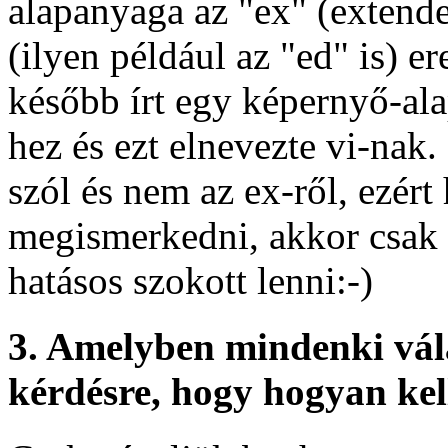
alapanyaga az "ex" (extende
(ilyen például az "ed" is) ere
később írt egy képernyő-alap
hez és ezt elnevezte vi-nak.
szól és nem az ex-ről, ezért
megismerkedni, akkor csak g
hatásos szokott lenni:-)
3. Amelyben mindenki vála
kérdésre, hogy hogyan kell