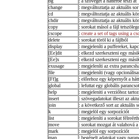
bg
: a szöveget a háttérbe teszi át
change
: megváltoztatja az aktuális sor
cd
: megváltoztatja az aktuális kö
chdir
: megváltoztatja az aktuális kö
copy
: sorokat másol a fájl tetszöleg
cscope
:
create a set of tags using a
delete
: sorokat töröl ki a fájlból
display
: megjeleníti a puffereket, ka
[Ee]dit
: elkezd szerkeszteni egy másik
[Ee]x
: elkezd szerkeszteni egy másik
exusage
: megjeleníti az extra parancsh
file
: megjeleníti (vagy opcionálisan 
[Ff]g
: előrehoz egy képernyőt a hát
global
: lefuttat egy globális paranc
help
: megjeleniti a verzióhoz tarto
insert
: szövegadatokat illeszt az aktu
join
: a következő sort az aktuális 
k
: megjelöl egy sorpozíciót
list
: megjeleníti a sorokat félreér
move
: sorokat mozgat át valahová a
mark
: megjelöl egy sorpozíciót
map
: begépelt adatokat vagy paran