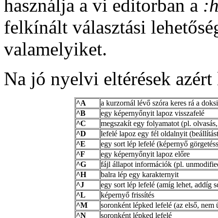
használja a vi editorban a
:
felkínált választási lehetős
valamelyiket.
Na jó nyelvi eltérések azért 
^A
a kurzornál lévő szóra keres rá a doks
^B
egy képernyőnyit lapoz visszafelé
^C
megszakít egy folyamatot (pl. olvasás, 
^D
lefelé lapoz egy fél oldalnyit (beállítá
^E
egy sort lép lefelé (képernyő görgetéss
^F
egy képernyőnyit lapoz előre
^G
fájl állapot információk (pl. unmodifie
^H
balra lép egy karakternyit
^J
egy sort lép lefelé (amíg lehet, addíg s
^L
képernyő frissítés
^M
soronként lépked lefelé (az első, nem 
^N
soronként lépked lefelé