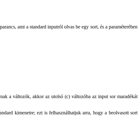
parancs, ami a standard inputról olvas be egy sort, és a paraméterében
ynak a változók, akkor az utolsó (c) változóba az input sor maradékát
andard kimenetre; ezt is felhasználhatjuk arra, hogy a beolvasott sort