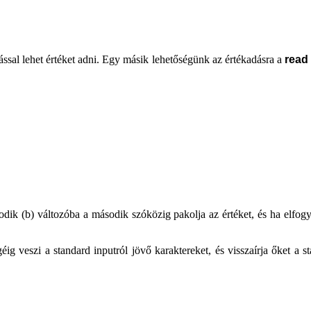
dással lehet értéket adni. Egy másik lehetőségünk az értékadásra a
read
odik (b) változóba a második szóközig pakolja az értéket, és ha elfog
ig veszi a standard inputról jövő karaktereket, és visszaírja őket a st