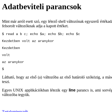
Adatbeviteli parancsok
Mint már arról esett szó, egy létező shell változónak egyszerű értéka
felsorolt változóknak adja a kapott értéket.
$ read a b c; echo $a; echo $b; echo $c
Kezdetben volt az aranykor
Kezdetben
volt
az aranykor
$
Látható, hogy az első (a) változóba az első határoló szóközig, a más
teszi.
Egyes UNIX applikációkban létezik egy
line
parancs is, ami sorvégé
változóba tegyük.
Tartalomjegyzék