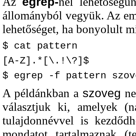
Az
egrep-
nél lehetőségü
állományból vegyük. Az emb
lehetőséget, ha bonyolult m
$ cat pattern
[A-Z].*[\.!\?]$
$ egrep -f pattern szov
A példánkban a
szoveg
ne
választjuk ki, amelyek (n
tulajdonnévvel is kezdődh
mondatot tartalmaznak (t