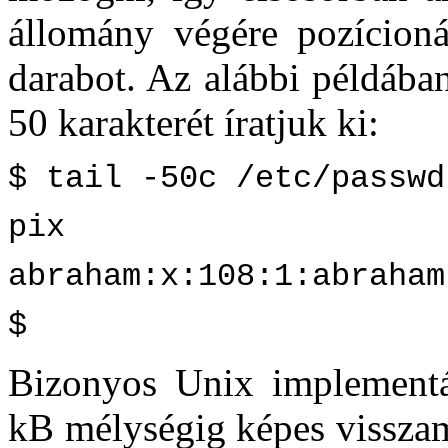
állomány végére pozícioná
darabot. Az alábbi példába
50 karakterét íratjuk ki:
$ tail -50c /etc/passwd
pix
abraham:x:108:1:abraham
$
Bizonyos Unix implement
kB mélységig képes visszame