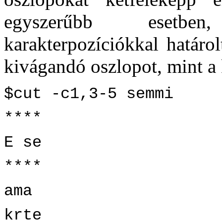
egyszerűbb esetben
karakterpozíciókkal határ
kivágandó oszlopot, mint a
$cut -c1,3-5 semmi
****
E se
****
ama
krte