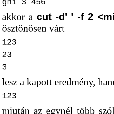
ghi 3 456
akkor a
cut -d' ' -f 2 <m
ösztönösen várt
123
23
3
lesz a kapott eredmény, ha
123
miután az egynél több szó