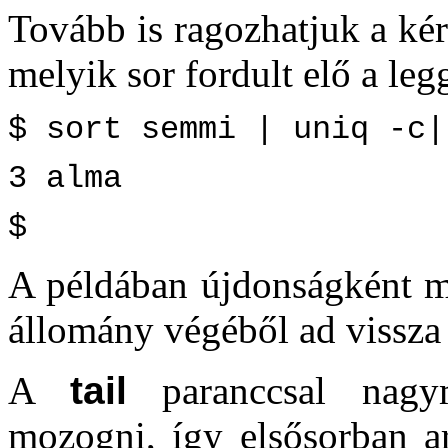
Tovább is ragozhatjuk a ké
melyik sor fordult elő a le
$ sort semmi | uniq -c|
3 alma
$
A példában újdonságként m
állomány végéből ad vissza 
A
tail
paranccsal nagy
mozogni, így elsősorban a