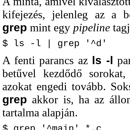
A minta, amivel kiválasztot
kifejezés, jelenleg az a 
grep
mint egy
pipeline
tagj
$ ls -l | grep '^d'
A fenti parancs az
ls -l
par
betűvel kezdődő sorokat,
azokat engedi tovább. Sok
grep
akkor is, ha az állo
tartalma alapján.
$ grep '^main' *.c