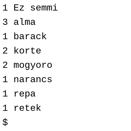
1 Ez semmi
3 alma
1 barack
2 korte
2 mogyoro
1 narancs
1 repa
1 retek
$