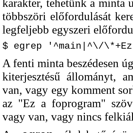
karakter, tehetünk a minta u
többszöri előfordulását kere
legfeljebb egyszeri előfordu
$ egrep '^main|^\/\*+Ez
A fenti minta beszédesen úg
kiterjesztésű állományt,
van, vagy egy komment sorb
az "Ez a foprogram" szöve
vagy van, vagy nincs felkiál