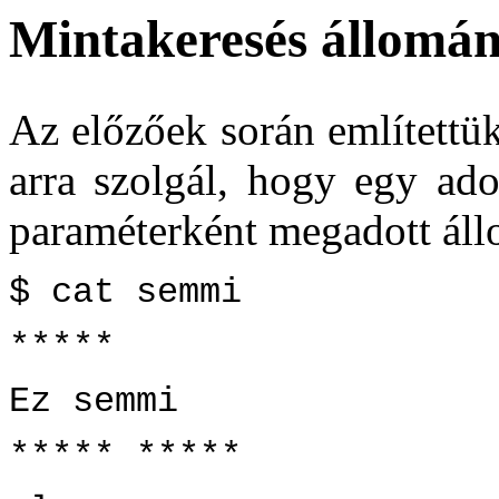
Mintakeresés állomá
Az előzőek során említettü
arra szolgál, hogy egy ado
paraméterként megadott ál
$ cat semmi
*****
Ez semmi
***** *****