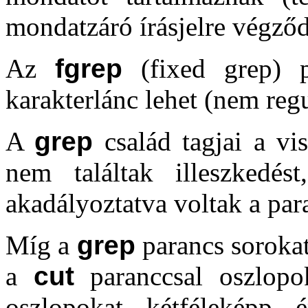
mondatzáró írásjelre végző
Az
fgrep
(fixed grep) p
karakterlánc lehet (nem regu
A
grep
család tagjai a viss
nem találtak illeszkedés
akadályoztatva voltak a par
Míg a
grep
parancs sorokat
a
cut
paranccsal oszlopok
oszlopokat kétféleképp 