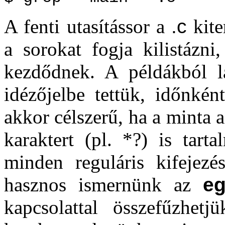
A fenti utasítássor a
.c
kite
a sorokat fogja kilistázn
kezdődnek. A példákból l
idézőjelbe tettük, időnkén
akkor célszerű, ha a minta a 
karaktert (pl. *?) is tar
minden reguláris kifejezés
hasznos ismernünk az
eg
kapcsolattal összefűzhetj