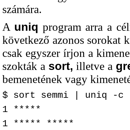
számára.
A
uniq
program arra a cél
következő azonos sorokat ki
csak egyszer írjon a kimene
szokták a
sort,
illetve a
gr
bemenetének vagy kimenetén
$ sort semmi | uniq -c
1 *****
1 ***** *****