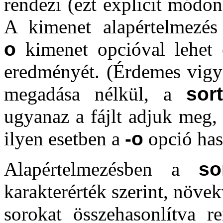
rendezi (ezt explicit módo
A kimenet alapértelmezés
o
kimenet opcióval lehet e
eredményét. (Érdemes vigy
megadása nélkül, a
sort
ugyanaz a fájlt adjuk meg, 
ilyen esetben a
-o
opció has
Alapértelmezésben a
so
karakterérték szerint, növek
sorokat összehasonlítva 