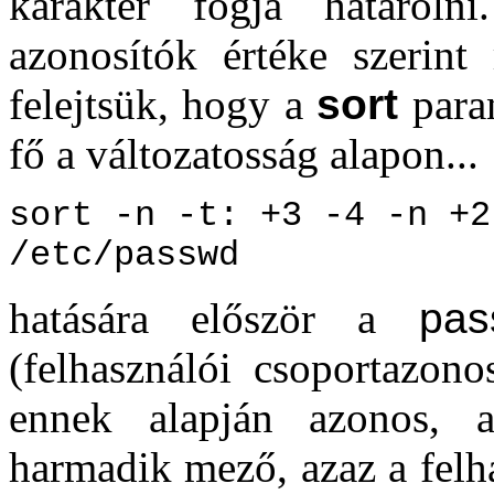
karakter fogja határoln
azonosítók értéke szerint 
felejtsük, hogy a
sort
paran
fő a változatosság alapon...
sort -n -t: +3 -4 -n +2
/etc/passwd
hatására először a
pas
(felhasználói csoportazono
ennek alapján azonos, 
harmadik mező, azaz a felh