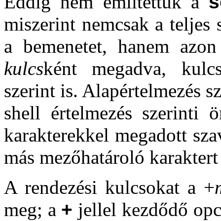
Eddig nem említettük a
s
miszerint nemcsak a teljes 
a bemenetet, hanem azon
kulcs
ként megadva, kulc
szerint is. Alapértelmezés 
shell értelmezés szerinti 
karakterekkel megadott sza
más mezőhatároló karaktert 
A rendezési kulcsokat a +
meg; a
+
jellel kezdődő op