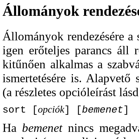
Állományok rendezés
Állományok rendezésére a 
igen erőteljes parancs áll 
kitűnően alkalmas a szabv
ismertetésére is. Alapvető
(a részletes opcióleírást lá
opciók
sort [
] [
bemenet
]
Ha
bemenet
nincs megadva,