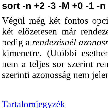
sort -n +2 -3 -M +0 -1 -n
Végül még két fontos opc
két előzetesen már rendeze
pedig a
rendezésnél azonosn
kimenetre. (Utóbbi esetbe
nem a teljes sor szerint r
szerinti azonosság nem jelen
Tartalomjegyzék