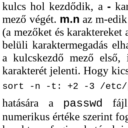
kulcs hol kezdődik, a
-
kar
mező végét.
m.n
az m-edik 
(a mezőket és karaktereket
belüli karaktermegadás elh
a kulcskezdő mező első, i
karakterét jelenti. Hogy kic
sort -n -t: +2 -3 /etc/
hatására a
fájl
passwd
numerikus értéke szerint fog