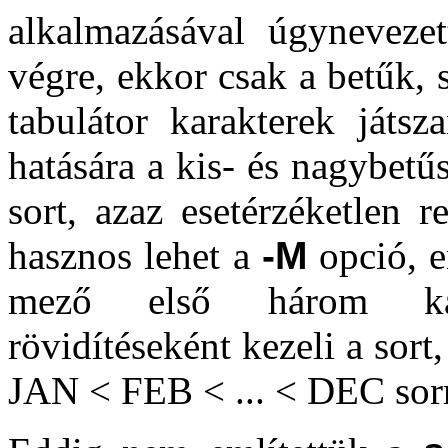
alkalmazásával úgynevezett
végre, ekkor csak a betűk,
tabulátor karakterek ját
hatására a kis- és nagybetű
sort, azaz esetérzéketlen 
hasznos lehet a
-M
opció, e
mező első három kar
rövidítéseként kezeli a sort
JAN < FEB < ... < DEC sor