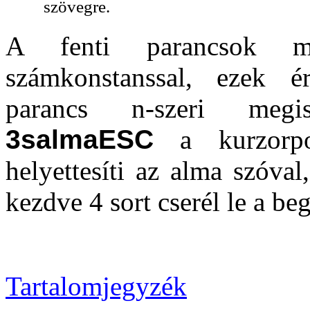
szövegre.
A fenti parancsok mi
számkonstanssal, ezek é
parancs n-szeri megis
3salmaESC
a kurzorpoz
helyettesíti az alma szóval
kezdve 4 sort cserél le a be
Tartalomjegyzék