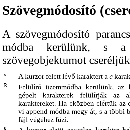
Szövegmódosító (cser
A szövegmódosító parancso
módba kerülünk, s a 
szövegobjektumot cseréljük 
r
c
A kurzor felett lévő karaktert a
c
karakt
R
Felülíró üzemmódba kerülünk, az
gépelt karakterek felülírják az 
karaktereket. Ha eközben elértük az e
vi append módba megy át, s a többi b
fájl végéhez fűzi.
s
A kurzor alatti egyetlen karakter he