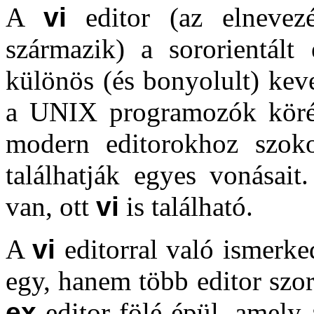
A
vi
editor (az elneve
származik) a sororientált 
különös (és bonyolult) kev
a UNIX programozók köréb
modern editorokhoz szoko
találhatják egyes vonása
van, ott
vi
is található.
A
vi
editorral való ismerke
egy, hanem több editor szo
ex
editor fölé épül, amely