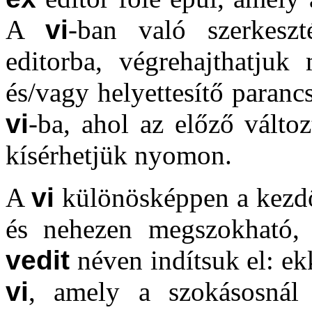
A
vi
-ban való szerkesz
editorba, végrehajthatjuk
és/vagy helyettesítő paranc
vi
-ba, ahol az előző válto
kísérhetjük nyomon.
A
vi
különösképpen a kezdő
és nehezen megszokható, 
vedit
néven indítsuk el: ek
vi
, amely a szokásosnál