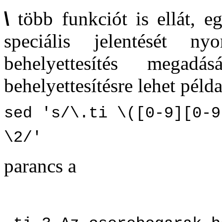
\
több funkciót is ellát, e
speciális jelentését n
behelyettesítés megadá
behelyettesítésre lehet példa
sed 's/\.ti \([0-9][0-9
\2/'
parancs a