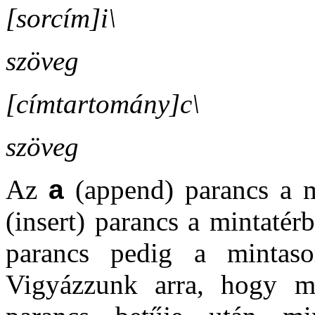
[sorcím]i\
szöveg
[címtartomány]c\
szöveg
Az
a
(append) parancs a m
(insert) parancs a mintatér
parancs pedig a mintaso
Vigyázzunk arra, hogy m