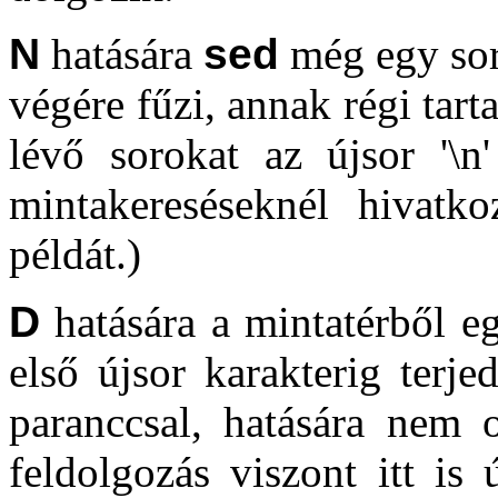
N
hatására
sed
még egy sort
végére fűzi, annak régi tar
lévő sorokat az újsor '\n'
mintakereséseknél hivatk
példát.)
D
hatására a mintatérből eg
első újsor karakterig terje
paranccsal, hatására nem o
feldolgozás viszont itt is ú