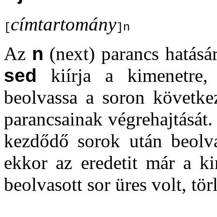
címtartomány
[
]n
Az
n
(next) parancs hatásár
sed
kiírja a kimenetre, 
beolvassa a soron következ
parancsainak végrehajtását. 
kezdődő sorok után beolva
ekkor az eredetit már a ki
beolvasott sor üres volt, törl