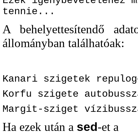
Ezek igenybevetelehez m
tennie...
A behelyettesítendő ad
állományban találhatóak:
Kanari szigetek repulog
Korfu szigete autobussz
Margit-sziget vízibussz
Ha ezek után a
sed
-et a