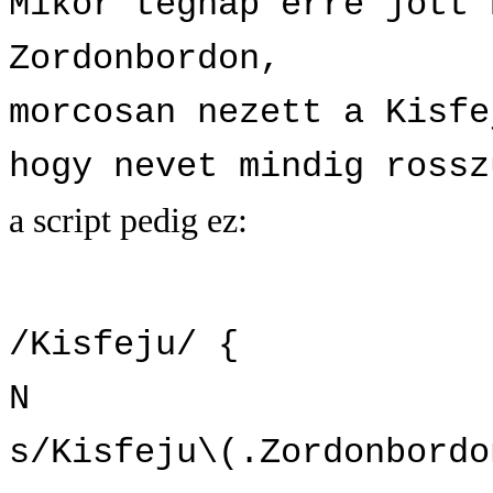
Mikor tegnap erre jott 
Zordonbordon,
morcosan nezett a Kisfe
hogy nevet mindig rossz
a script pedig ez:
/Kisfeju/ {
N
s/Kisfeju\(.Zordonbordo