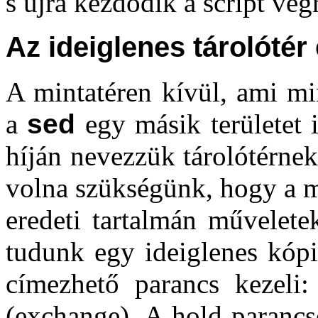
s újra kezdődik a script vég
Az ideiglenes tárolótér
A mintatéren kívül, ami min
a
sed
egy másik területet i
híján nevezzük tárolótérne
volna szükségünk, hogy a m
eredeti tartalmán művelete
tudunk egy ideiglenes kópi
címezhető parancs kezeli
(exchange). A hold parancso