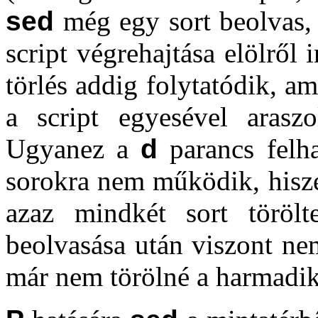
sed
még egy sort beolvas, ha
script végrehajtása elölről
törlés addig folytatódik, a
a script egyesével arasz
Ugyanez a
d
parancs felha
sorokra nem működik, hisz
azaz mindkét sort töröl
beolvasása után viszont nem
már nem törölné a harmadik 