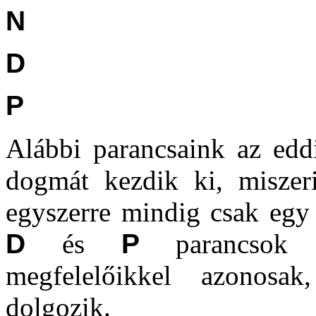
N
D
P
Alábbi parancsaink az eddi
dogmát kezdik ki, misze
egyszerre mindig csak egy
D
és
P
parancsok fu
megfelelőikkel azonos
dolgozik.