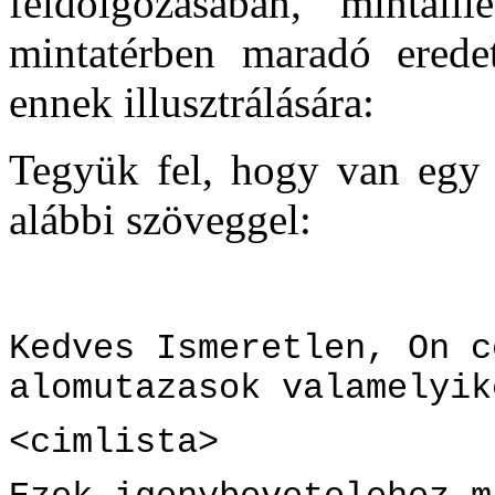
feldolgozásában, mintail
mintatérben maradó erede
ennek illusztrálására:
Tegyük fel, hogy van eg
alábbi szöveggel:
Kedves Ismeretlen, On c
alomutazasok valamelyik
<cimlista>