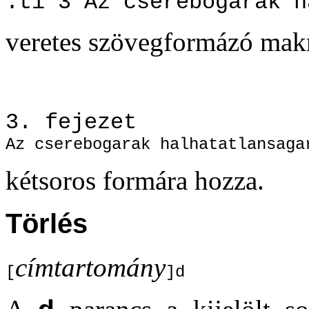
.ti 3 Az cserebogarak h
veretes szövegformázó makr
3. fejezet
Az cserebogarak halhatatlansaga
kétsoros formára hozza.
Törlés
címtartomány
[
]d