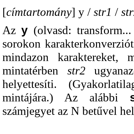
[
címtartomány
] y /
str1
/
st
Az
y
(olvasd: transform...
sorokon karakterkonverziót
mindazon karaktereket,
mintatérben
str2
ugyanaz
helyettesíti. (Gyakorlat
mintájára.) Az alábbi
számjegyet az N betűvel hel