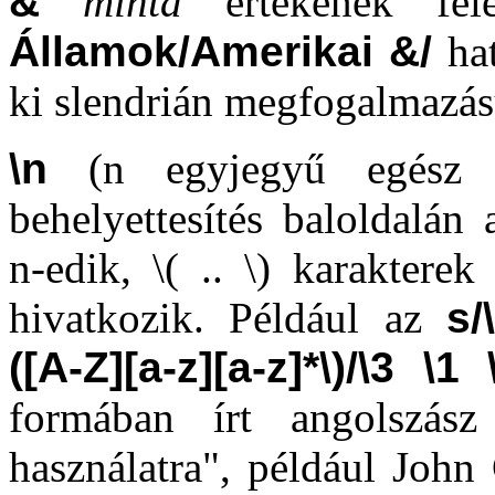
&
minta
értékének fe
Államok/Amerikai &/
ha
ki slendrián megfogalmazás
\n
(n egyjegyű egész s
behelyettesítés baloldalán 
n-edik, \( .. \) karakterek
hivatkozik. Például az
s/
([A-Z][a-z][a-z]*\)/\3 \1 
formában írt angolszász 
használatra", például John