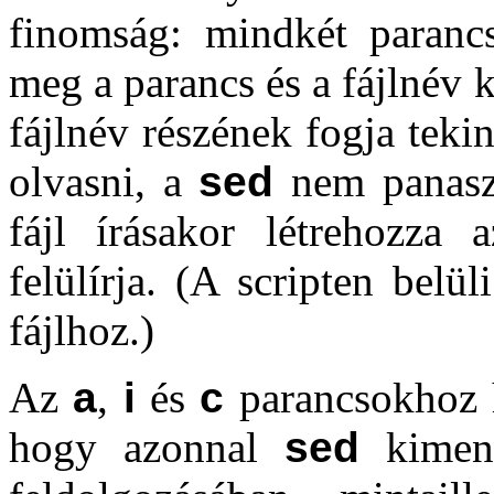
finomság: mindkét paranc
meg a parancs és a fájlnév 
fájlnév részének fogja teki
olvasni, a
sed
nem panaszk
fájl írásakor létrehozza 
felülírja. (A scripten belü
fájlhoz.)
Az
a
,
i
és
c
parancsokhoz 
hogy azonnal
sed
kimene