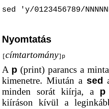
sed 'y/0123456789/NNNNN
Nyomtatás
címtartomány
[
]p
A
p
(print) parancs a minta
kimenetre. Miután a
sed
a
minden sorát kiírja, a
p
kiíráson kívül a leginká