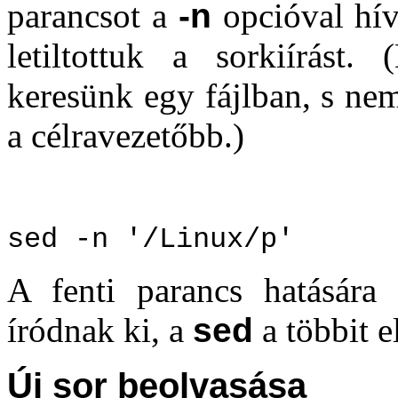
parancsot a
-n
opcióval hív
letiltottuk a sorkiírást.
keresünk egy fájlban, s ne
a célravezetőbb.)
sed -n '/Linux/p'
A fenti parancs hatására
íródnak ki, a
sed
a többit e
Új sor beolvasása