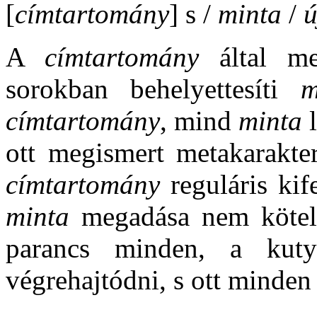
[
címtartomány
] s /
minta
/
ú
A
címtartomány
által me
sorokban behelyettesíti
m
címtartomány
, mind
minta
l
ott megismert metakarakte
címtartomány
reguláris kif
minta
megadása nem kötel
parancs minden, a kuty
végrehajtódni, s ott minden 