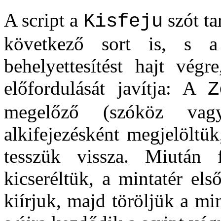
A script a
szót ta
Kisfeju
következő sort is, s a 
behelyettesítést hajt végr
előfordulását javítja: A
Z
megelőző (szóköz vagy
alkifejezésként megjelöltük
tesszük vissza. Miután
kicseréltük, a mintatér első
kiírjuk, majd töröljük a mi