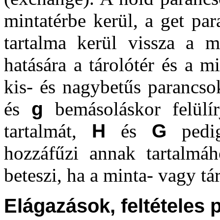
mintatérbe kerül, a get par
tartalma kerül vissza a m
hatására a tárolótér és a m
kis- és nagybetűs parancs
és
g
bemásoláskor felülírj
tartalmát,
H
és
G
pedig 
hozzáfűzi annak tartalmáh
beteszi, ha a minta- vagy tá
Elágazások, feltételes