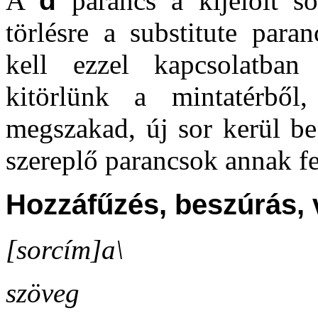
A
d
parancs a kijelölt so
törlésre a substitute para
kell ezzel kapcsolatba
kitörlünk a mintatérből,
megszakad, új sor kerül be
szereplő parancsok annak f
Hozzáfűzés, beszúrás, 
[sorcím]a\
szöveg