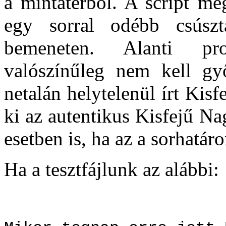
a mintatérből. A script meg
egy sorral odébb csúszt
bemeneten. Alanti pro
valószínűleg nem kell győ
netalán helytelenül írt Kis
ki az autentikus
Kisfejű Na
esetben is, ha az a sorhatá
Ha a tesztfájlunk az alábbi: