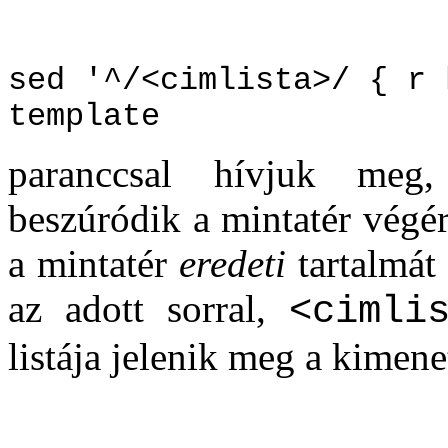
sed '^/<cimlista>/ { r 
template
paranccsal hívjuk me
beszúródik a mintatér végé
a mintatér
eredeti
tartalmát 
az adott sorral,
<cimli
listája jelenik meg a kimene