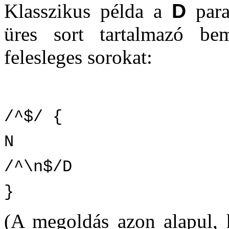
Klasszikus példa a
D
para
üres sort tartalmazó bem
felesleges sorokat:
/^$/ {
N
/^\n$/D
}
(A megoldás azon alapul, 