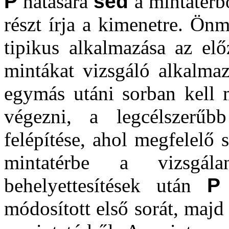
P
hatására
sed
a mintatérbő
részt írja a kimenetre. Ön
tipikus alkalmazása az elő
mintákat vizsgáló alkalma
egymás utáni sorban kell m
végezni, a legcélszerű
felépítése, ahol megfelelő
mintatérbe a vizsgál
behelyettesítések után
P
módosított első sorát, majd