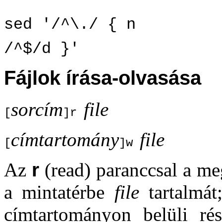
sed '/^\./ { n
/^$/d }'
Fájlok írása-olvasása
sorcím
file
[
]r
címtartomány
file
[
]w
Az
r
(read) paranccsal a me
a mintatérbe
file
tartalmá
címtartományon belüli r