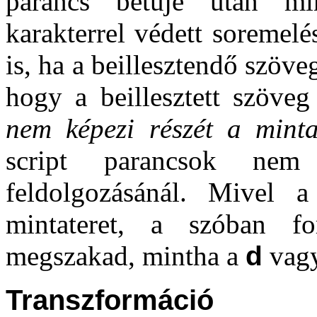
parancs betűje után mi
karakterrel védett soremelé
is, ha a beillesztendő szöve
hogy a beillesztett szöveg
nem képezi részét a minta
script parancsok nem
feldolgozásánál. Mivel 
mintateret, a szóban f
megszakad, mintha a
d
vag
Transzformáció