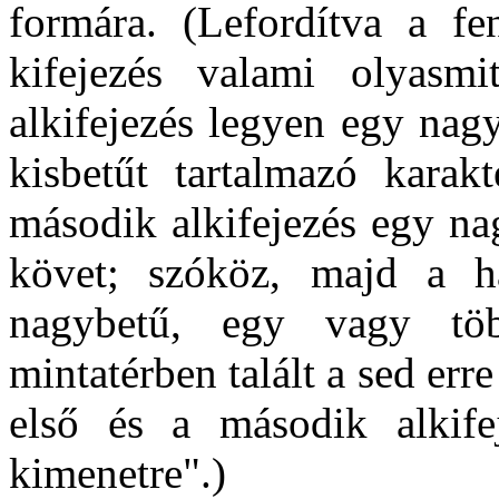
formára. (Lefordítva a fe
kifejezés valami olyasmi
alkifejezés legyen egy nag
kisbetűt tartalmazó karakt
második alkifejezés egy na
követ; szóköz, majd a ha
nagybetű, egy vagy tö
mintatérben talált a sed err
első és a második alkifej
kimenetre".)