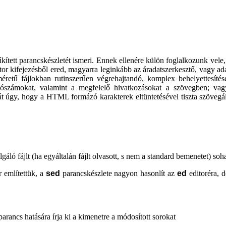
kített parancskészletét ismeri. Ennek ellenére külön foglalkozunk vele, 
itor kifejezésből ered, magyarra leginkább az áradatszerkesztő, vagy ad
etű fájlokban rutinszerűen végrehajtandó, komplex behelyettesítése
iószámokat, valamint a megfelelő hivatkozásokat a szövegben; vag
gy, hogy a HTML formázó karakterek eltüntetésével tiszta szövegállo
áló fájlt (ha egyáltalán fájlt olvasott, s nem a standard bemenetet) so
 említettük, a
sed
parancskészlete nagyon hasonlít az
ed
editoréra, 
arancs hatására írja ki a kimenetre a módosított sorokat