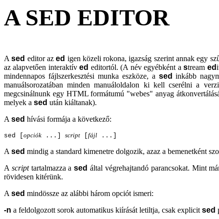
A SED EDITOR
A
sed
editor az
ed
igen közeli rokona, igazság szerint annak egy szű
az alapvetően interaktív
ed
editortól. (A név egyébként a
s
tream
ed
mindennapos fájlszerkesztési munka eszköze, a
sed
inkább nagymér
manuálsorozatában minden manuáloldalon ki kell cserélni a verz
megcsinálnunk egy HTML formátumú "webes" anyag átkonvertálását ú
melyek a
sed
után kiáltanak).
A
sed
hívási formája a következő:
opciók
script
fájl
sed [
...]
[
...]
A
sed
mindig a standard kimenetre dolgozik, azaz a bemenetként szolg
A
script
tartalmazza a
sed
által végrehajtandó parancsokat. Mint már
rövidesen kitérünk.
A
sed
mindössze az alábbi három opciót ismeri:
-n
a feldolgozott sorok automatikus kiírását letiltja, csak explicit
sed
p