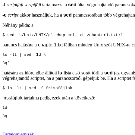
-f
scriptfájl
scriptfájl
tartalmazza a
sed
által végrehajtandó parancsok
-e
script
akkor használjuk, ha a
sed
parancssorában több végrehajtand
Néhány példa: a
$ sed 's/Unix/UNIX/g' chapter1.txt >chapter1.txt:1
parancs hatására a
chapter1.txt
fájlban minden Unix szót UNIX-ra cse
ls -lt | sed '1d \
3q'
hatására az időrendbe állított
ls
lista első sorát törli a
sed
(az ugyanis
végrehajtandó scriptet, ha a parancssorból gépeljük be. Ha a scriptet f
$ ls -lt | sed -f frissfájlok
frissfájlok
tartalma pedig ezek után a következő:
1d
3q
Tartalomjegyzék