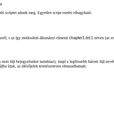
at
ó scriptet adunk meg. Egyetlen script esetén elhagyható.
rél, s az így módosított állományt elmenti
chapter1.txt:1
néven (az er
 nem fájl bejegyzéseket tartalmaz), majd a legfrissebb három fájl nevé
ájlba írjuk, az idézőjelek természetesen elmaradhatnak: