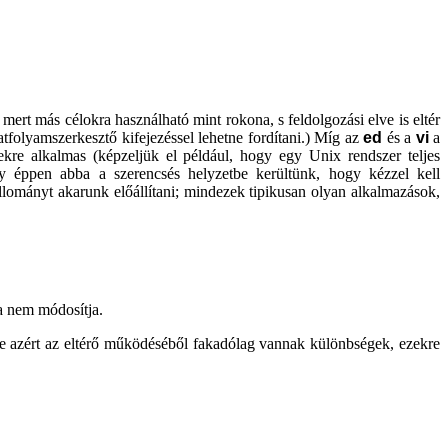
mert más célokra használható mint rokona, s feldolgozási elve is eltér
atfolyamszerkesztő kifejezéssel lehetne fordítani.) Míg az
ed
és a
vi
a
kre alkalmas (képzeljük el például, hogy egy Unix rendszer teljes
y éppen abba a szerencsés helyzetbe kerültünk, hogy kézzel kell
mányt akarunk előállítani; mindezek tipikusan olyan alkalmazások,
ha nem módosítja.
de azért az eltérő működéséből fakadólag vannak különbségek, ezekre