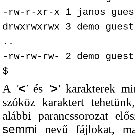
-rw-r-xr-x 1 janos gues
drwxrwxrwx 3 demo guest
..
-rw-rw-rw- 2 demo guest
$
A
'
<
'
és
'
>
'
karakterek min
szóköz karaktert tehetünk
alábbi parancssorozat elő
semmi
nevű fájlokat, 