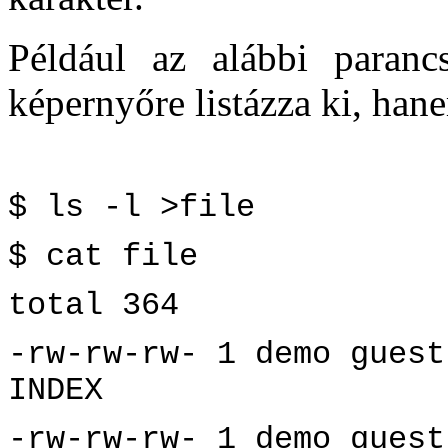
Például az alábbi paranc
képernyőre listázza ki, han
$ ls -l >file
$ cat file
total 364
-rw-rw-rw- 1 demo guest
INDEX
-rw-rw-rw- 1 demo guest