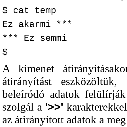
$ cat temp
Ez akarmi ***
*** Ez semmi
$
A kimenet átirányításak
átirányítást eszközöltü
beleíródó adatok felülírjá
szolgál a
'>>'
karakterekkel
az átirányított adatok a me