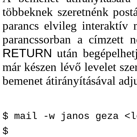
többeknek szeretnénk postá
parancs elvileg interaktív
parancssorban a címzett n
RETURN
után begépelhetj
már készen lévő levelet sze
bemenet átirányításával ad
$ mail -w janos geza <l
$