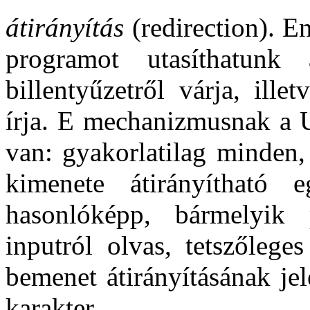
átirányítás
(redirection). E
programot utasíthatun
billentyűzetről várja, ill
írja. E mechanizmusnak a U
van: gyakorlatilag minden,
kimenete átirányítható 
hasonlóképp, bármelyik
inputról olvas, tetszőlege
bemenet átirányításának je
karakter.