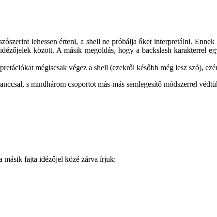
 szószerint lehessen érteni, a shell ne próbálja őket interpretálni. En
z idézőjelek között. A másik megoldás, hogy a backslash karakterrel egy
rpretációkat mégiscsak végez a shell (ezekről később még lesz szó), ezér
anccsal, s mindhárom csoportot más-más semlegesítő módszerrel védtük
 másik fajta idézőjel közé zárva írjuk: