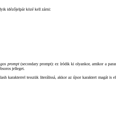
ik idézőjelpár közé kell zárni:
gos prompt
(secondary prompt): ez íródik ki olyankor, amikor a paran
bsoros jelleget.
sh karakterrel tesszük literálissá, akkor az újsor karaktert magát is 