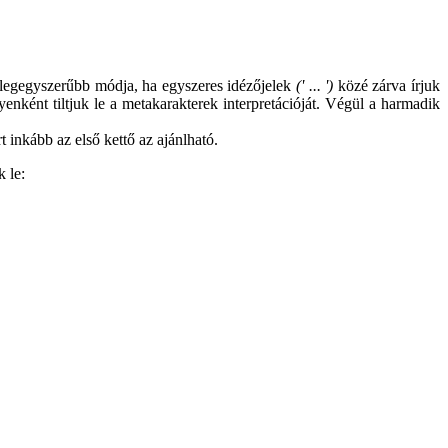
nek legegyszerűbb módja, ha egyszeres idézőjelek
(' ... ')
közé zárva írjuk
enként tiltjuk le a metakarakterek interpretációját. Végül a harmadik
t inkább az első kettő az ajánlható.
 le: