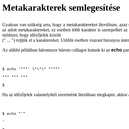
Metakarakterek semlegesítése
Gyakran van szükség arra, hogy a metakaraktereket
literálisan
, azaz
az adott metakaraktereket, ez esetben több karakter is szerepelhet a
módszer, hogy idézőjelek között
("
...
") rejtjük el a karaktereket. Utóbbi esetben viszont bizonyos inte
Az alábbi példában háromszor három csillagot íratunk ki az
echo
par
$ echo '***' \*\*\* "***"
*** *** ***
$
Ha az idézőjelek valamelyikét szeretnénk literálisan megkapni, akkor a
$ echo "'"
'