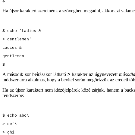
$
Ha újsor karaktert szeretnénk a szövegben megadni, akkor azt valamely
$ echo 'Ladies &
> gentlemen'
Ladies &
gentlemen
$
A második sor beírásakor látható
>
karakter az úgynevezett
másodla
módszer arra alkalmas, hogy a bevitel során megőrizzük az eredeti töb
Ha az újsor karaktert nem idézőjelpárok közé zárjuk, hanem a backsla
rendszerbe:
$ echo abc\
> def\
> ghi