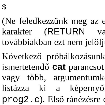
$
(Ne feledkezzünk meg az e
karakter (
RETURN
v
továbbiakban ezt nem jelölj
Következő próbálkozásunk
ismertetendő
cat
parancsot 
vagy több, argumentumké
listázza ki a képerny
). Első ránézésre 
prog2.c