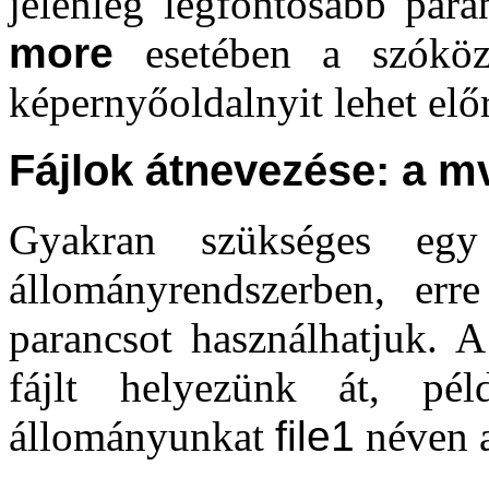
jelenleg legfontosabb par
more
esetében a szóköz 
képernyőoldalnyit lehet elő
Fájlok átnevezése: a m
Gyakran szükséges egy
állományrendszerben, e
parancsot használhatjuk. A
fájlt helyezünk át, p
állományunkat
file1
néven a