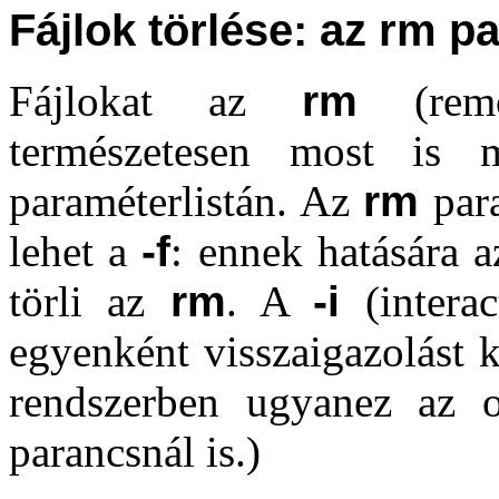
Fájlok törlése: az rm p
Fájlokat az
rm
(remov
természetesen most is 
paraméterlistán. Az
rm
para
lehet a
-f
: ennek hatására a
törli az
rm
. A
-i
(interac
egyenként visszaigazolást k
rendszerben ugyanez az
parancsnál is.)