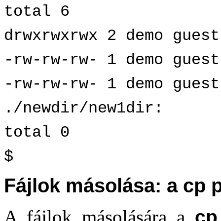
total 6
drwxrwxrwx 2 demo guest
-rw-rw-rw- 1 demo guest
-rw-rw-rw- 1 demo guest
./newdir/new1dir:
total 0
$
Fájlok másolása: a cp 
A fájlok másolására a
cp