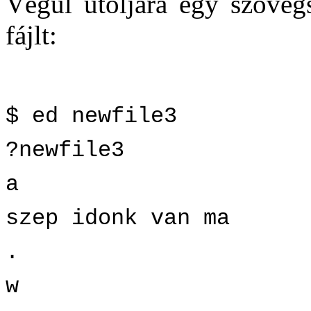
Végül utoljára egy szövegs
fájlt:
$ ed newfile3
?newfile3
a
szep idonk van ma
.
w