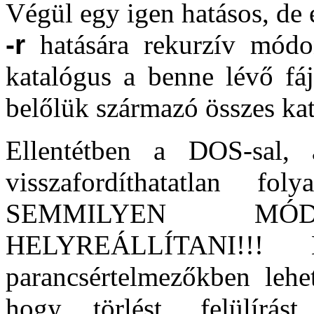
Végül egy igen hatásos, de 
-r
hatására rekurzív módo
katalógus a benne lévő fáj
belőlük származó összes ka
Ellentétben a DOS-sal,
visszafordíthatatlan
SEMMILYEN M
HELYREÁLLÍTANI!!! 
parancsértelmezőkben lehe
hogy törlést, felülírást