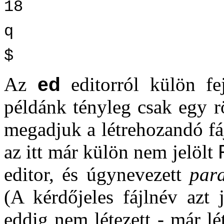
18
q
$
Az
ed
editorról külön fe
példánk tényleg csak egy r
megadjuk a létrehozandó fáj
az itt már külön nem jelölt
editor, és úgynevezett
par
(A kérdőjeles fájlnév azt 
eddig nem létezett - már lét