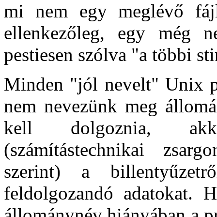
mi nem egy meglévő fájl
ellenkezőleg, egy még ne
pestiesen szólva "a többi st
Minden "jól nevelt" Unix 
nem nevezünk meg állomány
kell dolgoznia, akko
(számítástechnikai zsar
szerint) a billentyűzetr
feldolgozandó adatokat. H
állománynév hiányában a p