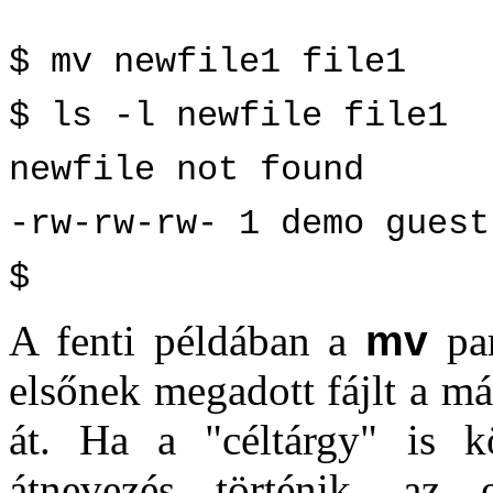
$ mv newfile1 file1
$ ls -l newfile file1
newfile not found
-rw-rw-rw- 1 demo guest
$
A fenti példában a
mv
par
elsőnek megadott fájlt a m
át. Ha a "céltárgy" is k
átnevezés történik, az