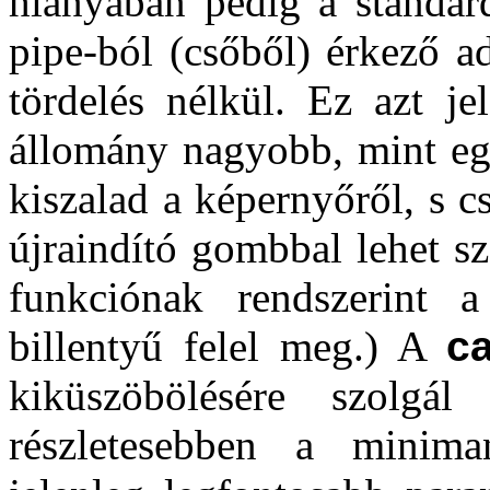
hiányában pedig a standard
pipe-ból (csőből) érkező ad
tördelés nélkül. Ez azt je
állomány nagyobb, mint eg
kiszalad a képernyőről, s cs
újraindító gombbal lehet sz
funkciónak rendszerint
billentyű felel meg.) A
ca
kiküszöbölésére szolg
részletesebben a minim