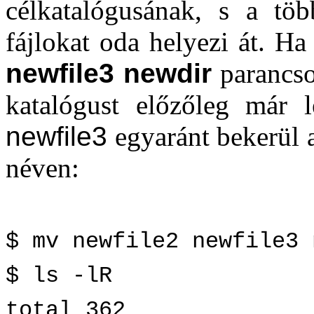
célkatalógusának, s a tö
fájlokat oda helyezi át. H
newfile3 newdir
parancso
katalógust előzőleg már 
newfile3
egyaránt bekerül 
néven:
$ mv newfile2 newfile3 
$ ls -lR
total 362