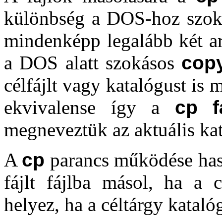
különbség a DOS-hoz szokot
mindenképp legalább két a
a DOS alatt szokásos
copy
célfájlt vagy katalógust is
ekvivalense így a
cp
f
megneveztük az aktuális kat
A
cp
parancs működése ha
fájlt fájlba másol, ha a c
helyez, ha a céltárgy kataló