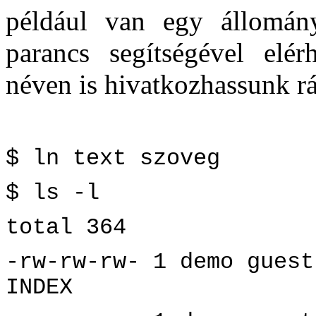
például van egy állomá
parancs segítségével el
néven is hivatkozhassunk rá
$ ln text szoveg
$ ls -l
total 364
-rw-rw-rw- 1 demo guest
INDEX