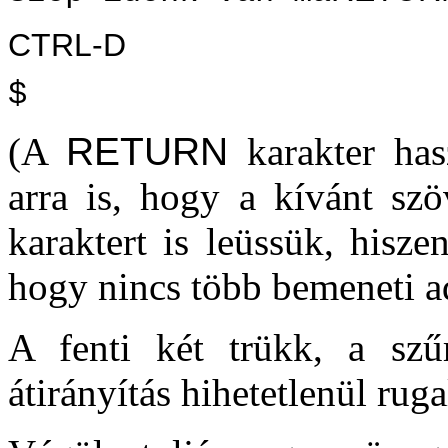
CTRL-D
$
(A
RETURN
karakter has
arra is, hogy a kívánt sz
karaktert is leüssük, hisze
hogy nincs több bemeneti ad
A fenti két trükk, a szű
átirányítás hihetetlenül rug