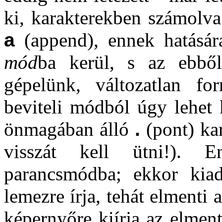
ki, karakterekben számolva
a
(append), ennek hatásá
mód
ba kerül, s az ebből
gépelünk, változatlan f
beviteli módból úgy lehet 
önmagában álló
.
(pont) kar
visszát kell ütni!). E
parancsmódba; ekkor ki
lemezre írja, tehát elmenti a
képernyőre kiírja az elmente