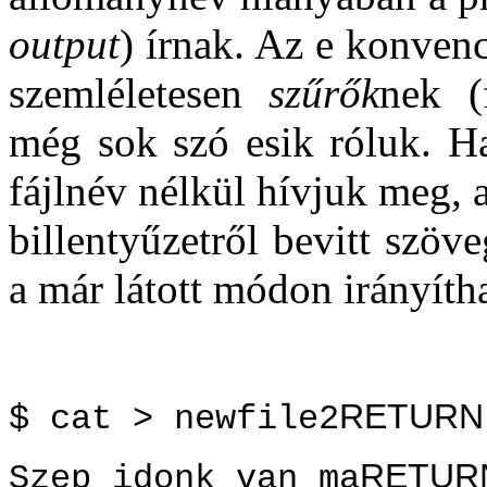
output
) írnak. Az e konven
szemléletesen
szűrők
nek (
még sok szó esik róluk. H
fájlnév nélkül hívjuk meg, 
billentyűzetről bevitt szöve
a már látott módon irányítha
RETURN
$ cat > newfile2
RETUR
Szep idonk van ma