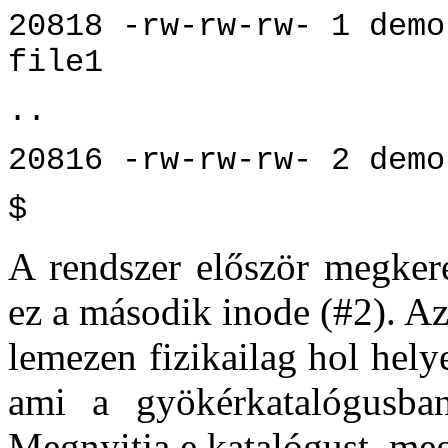
20818 -rw-rw-rw- 1 demo
file1
..
20816 -rw-rw-rw- 2 demo
$
A rendszer először megkere
ez a második inode (#2). Az
lemezen fizikailag hol hel
ami a gyökérkatalógusba
Megnyitja e katalógust, me