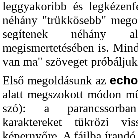
leggyakoribb és legkézen
néhány "trükkösebb" mego
segítenek néhány al
megismertetésében is. Min
van ma" szöveget próbáljuk
Első megoldásunk az
echo
alatt megszokott módon műk
szó): a parancssorba
karaktereket tükrözi vis
képernyőre. A fájlba írandó