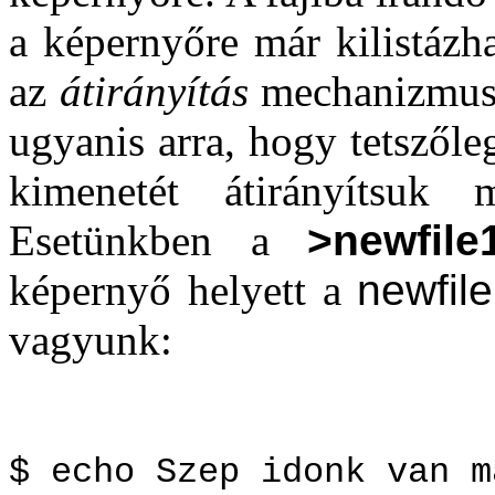
a képernyőre már kilistázhat
az
átirányítás
mechanizmusa
ugyanis arra, hogy tetszől
kimenetét átirányítsuk 
Esetünkben a
>newfile
képernyő helyett a
newfil
vagyunk:
$ echo Szep idonk van m