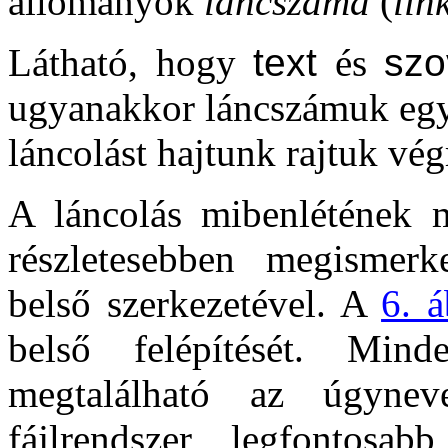
állományok
láncszáma
(
lin
Látható, hogy
text
és
szo
ugyanakkor láncszámuk egy
láncolást hajtunk rajtuk vég
A láncolás mibenlétének m
részletesebben megismer
belső szerkezetével. A
6. á
belső felépítését. Min
megtalálható az úgyne
fájlrendszer legfontosa