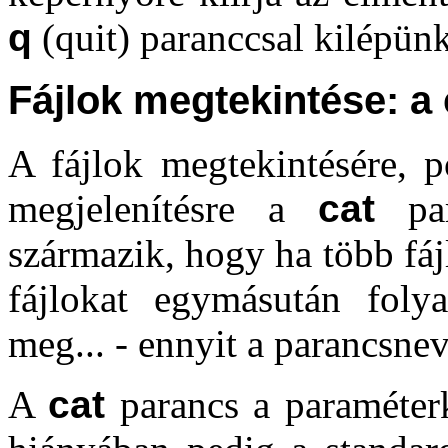
q
(quit) paranccsal kilépünk
Fájlok megtekintése: a
A fájlok megtekintésére, 
megjelenítésre a
cat
par
származik, hogy ha több fá
fájlokat egymásután foly
meg... - ennyit a parancsnev
A
cat
parancs a paraméterk