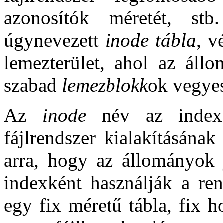
azonosítók méretét, stb
úgynevezett
inode tábla
, v
lemezterület, ahol az állo
szabad
lemezblokk
ok vegye
Az
inode
név az index-n
fájlrendszer kialakításának
arra, hogy az állományok j
indexként használják a re
egy fix méretű tábla, fix 