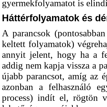
gyermekfolyamatot is elindí
Háttérfolyamatok és 
A parancsok (pontosabban a
keltett folyamatok) végreha
annyit jelent, hogy ha a f
addig nem kapja vissza a pa
újabb parancsot, amíg az é
azonban a felhasználó e
process) indít el, rögtön 