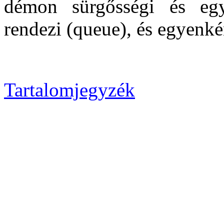
démon sürgősségi és eg
rendezi (queue), és egyenkén
Tartalomjegyzék