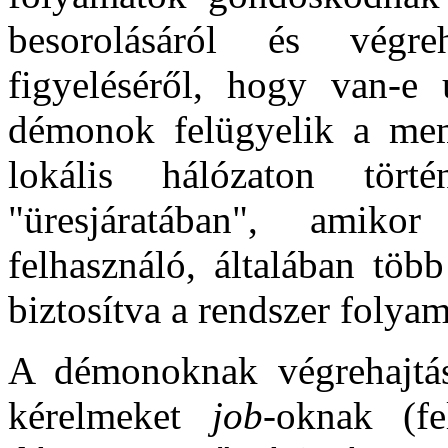
besorolásáról és végreh
figyeléséről, hogy van-e 
démonok felügyelik a mem
lokális hálózaton tört
"üresjáratában", amiko
felhasználó, általában töb
biztosítva a rendszer folya
A démonoknak végrehajtás
kérelmeket
job
-oknak (fe