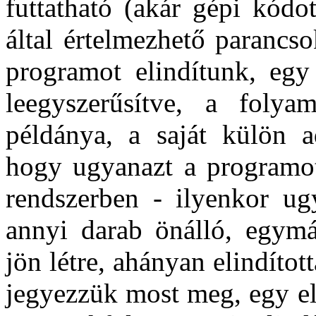
futtatható (akár gépi kódot
által értelmezhető parancso
programot elindítunk, egy
leegyszerűsítve, a foly
példánya, a saját külön ad
hogy ugyanazt a programot 
rendszerben - ilyenkor ug
annyi darab önálló, egymás
jön létre, ahányan elindíto
jegyezzük most meg, egy el