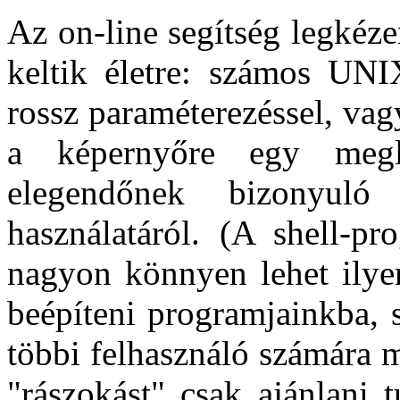
Az on-line segítség legkéze
keltik életre: számos UNI
rossz paraméterezéssel, va
a képernyőre egy megl
elegendőnek bizonyuló
használatáról. (A shell-pr
nagyon könnyen lehet ilyen
beépíteni programjainkba,
többi felhasználó számára m
"rászokást" csak ajánlani 