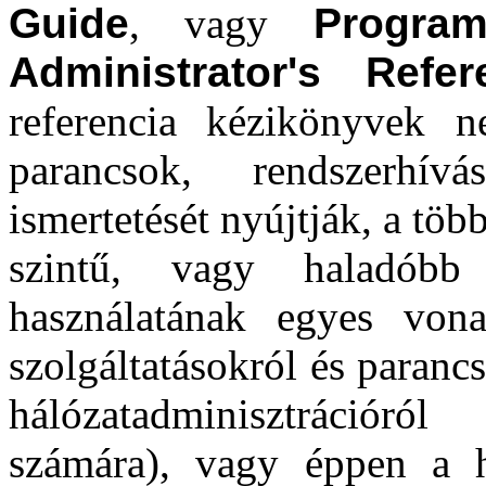
Guide
, vagy
Progra
Administrator's Refe
referencia kézikönyvek 
parancsok, rendszerhí
ismertetését nyújtják, a tö
szintű, vagy haladóbb
használatának egyes vonat
szolgáltatásokról és paranc
hálózatadminisztrációról
számára), vagy éppen a há