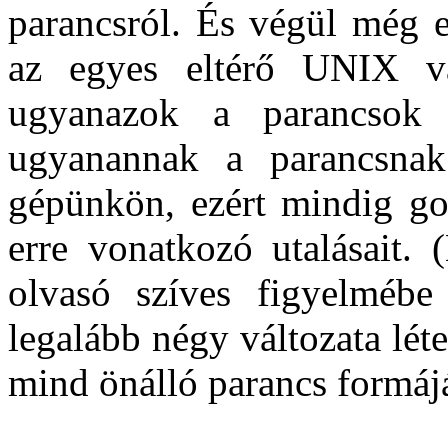
parancsról. És végül még 
az egyes eltérő UNIX vá
ugyanazok a parancsok e
ugyanannak a parancsnak 
gépünkön, ezért mindig go
erre vonatkozó utalásait. 
olvasó szíves figyelméb
legalább négy változata léte
mind önálló parancs formájá