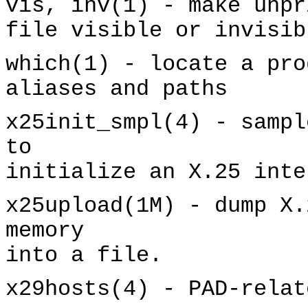
vis, inv(1) - make unpr
file visible or invisib
which(1) - locate a pro
aliases and paths
x25init_smpl(4) - sampl
to
initialize an X.25 inte
x25upload(1M) - dump X.
memory
into a file.
x29hosts(4) - PAD-relat