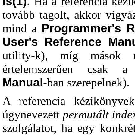
ls(1)
. Ha a referencia kéz
tovább tagolt, akkor vigyá
mind a
Programmer's R
User's Reference Man
utility-k), míg mások 
értelemszerűen csak 
Manual
-ban szerepelnek).
A referencia kézikönyvek
úgynevezett
permutált inde
szolgálatot, ha egy konkré