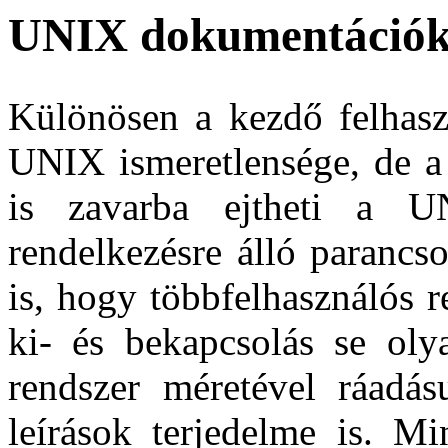
UNIX dokumentáció
Különösen a kezdő felhasz
UNIX ismeretlensége, de a
is zavarba ejtheti a U
rendelkezésre álló parancs
is, hogy többfelhasználós 
ki- és bekapcsolás se ol
rendszer méretével ráadá
leírások terjedelme is. M