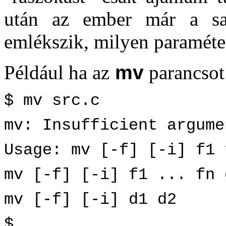
után az ember már a sajá
emlékszik, milyen paraméter
Például ha az
mv
parancsot
$ mv src.c
mv: Insufficient argume
Usage: mv [-f] [-i] f1 
mv [-f] [-i] f1 ... fn 
mv [-f] [-i] d1 d2
$