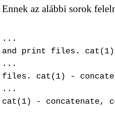
Ennek az alábbi sorok fele
...
and print files. cat(1)
...
files. cat(1) - concate
...
cat(1) - concatenate, c
...