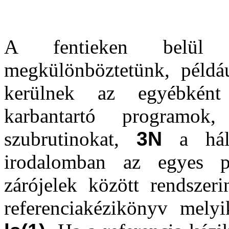
A fentieken belül g
megkülönböztetünk, példá
kerülnek az egyébként 
karbantartó programo
szubrutinokat,
3N
a háló
irodalomban az egyes pa
zárójelek között rendszer
referenciakézikönyv melyik