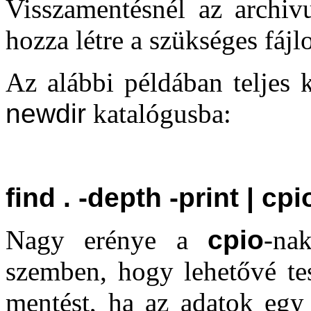
Visszamentésnél az archiv
hozza létre a szükséges fájl
Az alábbi példában teljes 
newdir
katalógusba:
find . -depth -print | c
Nagy erénye a
cpio
-na
szemben, hogy lehetővé tes
mentést, ha az adatok egy