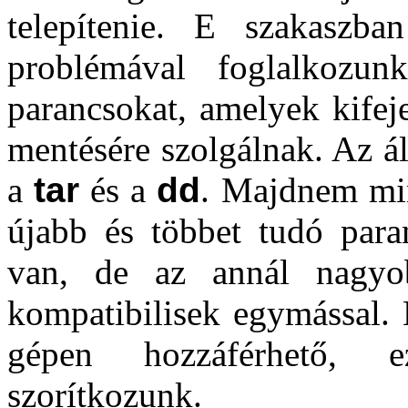
telepítenie. E szakaszba
problémával foglalkozu
parancsokat, amelyek kifej
mentésére szolgálnak. Az ál
a
tar
és a
dd
. Majdnem min
újabb és többet tudó para
van, de az annál nagyo
kompatibilisek egymással.
gépen hozzáférhető, e
szorítkozunk.