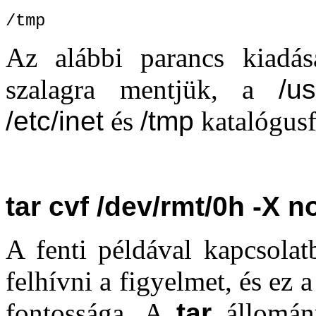
/tmp
Az alábbi parancs kiadásá
szalagra mentjük, a
/us
/etc/inet
és
/tmp
katalógusf
tar cvf /dev/rmt/0h -X n
A fenti példával kapcsola
felhívni a figyelmet, és ez a
fontossága. A
tar
állomány