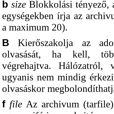
b
size
Blokkolási tényező, 
egységekben írja az archivu
a maximum 20).
B
Kierőszakolja az adot
olvasását, ha kell, töb
végrehajtva. Hálózatról,
ugyanis nem mindig érkezik
olvasáskor megbolondíthat
f
file
Az archivum (tarfile)