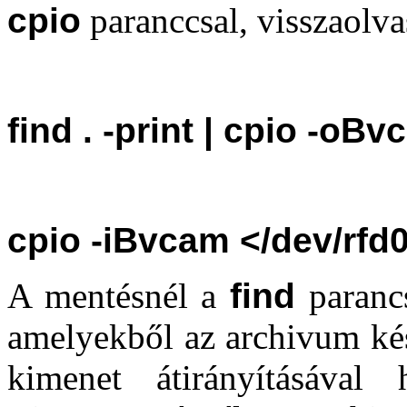
cpio
paranccsal, visszaolva
find . -print | cpio -oBv
cpio -iBvcam </dev/rfd
A mentésnél a
find
parancs
amelyekből az archivum kés
kimenet átirányításával 