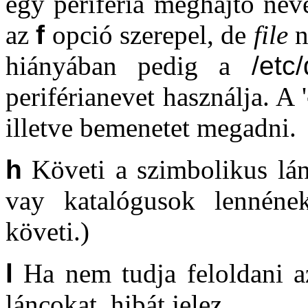
egy periféria meghajtó nev
az
f
opció szerepel, de
file
n
hiányában pedig a
/etc/
periférianevet használja. A '
illetve bemenetet megadni.
h
Követi a szimbolikus lán
vay katalógusok lennének
követi.)
l
Ha nem tudja feloldani az 
láncokat, hibát jelez.