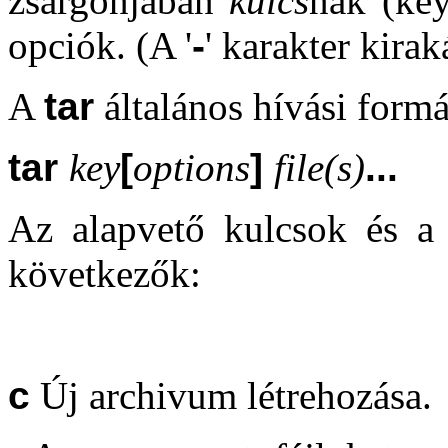
zsargonjában
kulcs
nak (key
opciók. (A '
-
' karakter kira
A
tar
általános hívási formá
tar
key
[
options
]
file(s)
...
Az alapvető kulcsok és a
következők:
c
Új archivum létrehozása.