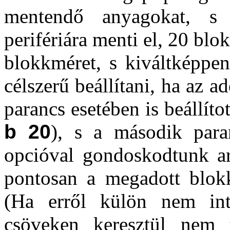
mentendő anyagokat, 
perifériára menti el, 20 bl
blokkméret, s kiváltképpe
célszerű beállítani, ha az a
parancs esetében is beállít
b 20
), s a második para
opcióval gondoskodtunk ar
pontosan a megadott blok
(Ha erről külön nem inté
csöveken keresztül nem te