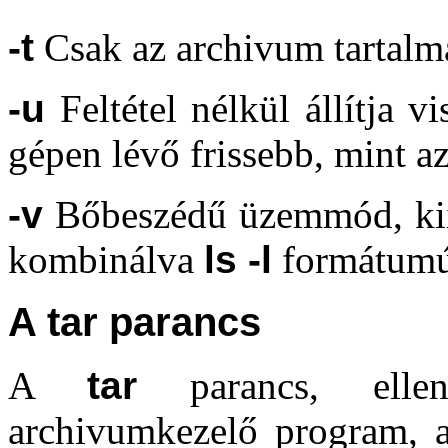
-t
Csak az archivum tartalmát
-u
Feltétel nélkül állítja v
gépen lévő frissebb, mint a
-v
Bőbeszédű üzemmód, kiír
kombinálva
ls -l
formátumú 
A tar parancs
A
tar
parancs, ell
archivumkezelő program, a