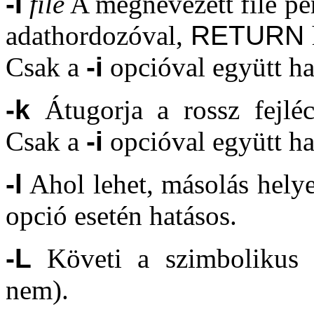
-I
file
A megnevezett file peri
adathordozóval,
RETURN
Csak a
-i
opcióval együtt ha
-k
Átugorja a rossz fejléce
Csak a
-i
opcióval együtt ha
-l
Ahol lehet, másolás helye
opció esetén hatásos.
-L
Követi a szimbolikus lá
nem).