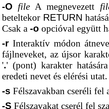
-O
file
A megnevezett
fil
beteltekor
RETURN
hatásá
Csak a
-o
opcióval együtt h
-r
Interaktív módon átnevez
fájlneveket, az újsor karakte
'
.
' (pont) karakter hatásár
eredeti nevet és elérési utat.
-s
Félszavakban cseréli fel a
-S
Félszavakat cserél fel sz