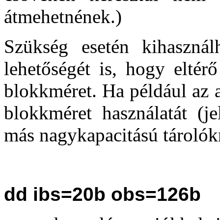
átmehetnének.)
Szükség esetén kihaszná
lehetőségét is, hogy eltér
blokkméret. Ha például az 
blokkméret használatát (j
más nagykapacitású tárolók
dd ibs=20b obs=126b