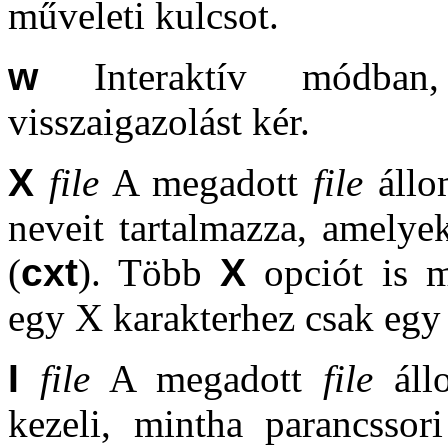
műveleti kulcsot.
w
Interaktív módban,
visszaigazolást kér.
X
file
A megadott
file
állo
neveit tartalmazza, amely
(
cxt
). Több
X
opciót is m
egy X karakterhez csak egy
I
file
A megadott
file
állo
kezeli, mintha parancssor