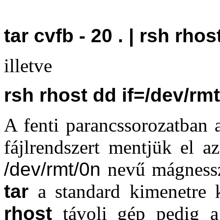
tar cvfb - 20 . | rsh rh
illetve
rsh rhost dd if=/dev/rmt
A fenti parancssorozatban 
fájlrendszert mentjük el a
/dev/rmt/0n
nevű mágnessz
tar
a standard kimenetre 
rhost
távoli gép pedig a