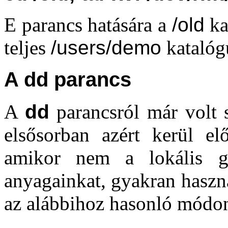
E parancs hatására a
/old
kat
teljes
/users/demo
katalóg
A dd parancs
A
dd
parancsról már volt 
elsősorban azért kerül el
amikor nem a lokális gé
anyagainkat, gyakran használ
az alábbihoz hasonló módo