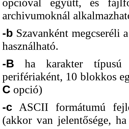
opcióval együtt, és fáj
archivumoknál alkalmazhat
-b
Szavanként megcseréli a
használható.
-B
ha karakter típusú 
perifériaként, 10 blokkos eg
C
opció)
-c
ASCII formátumú fejlé
(akkor van jelentősége, ha