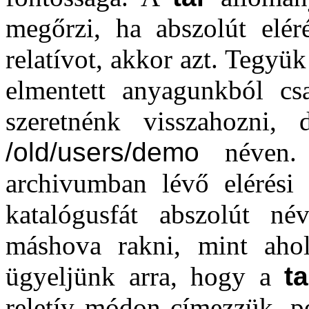
megőrzi, ha abszolút elér
relatívot, akkor azt. Tegyük
elmentett anyagunkból c
szeretnénk visszahozni,
/old/users/demo
néven. M
archivumban lévő elérési 
katalógusfát abszolút n
máshova rakni, mint ahol
ügyeljünk arra, hogy a
ta
reletív módon címezzük, pé