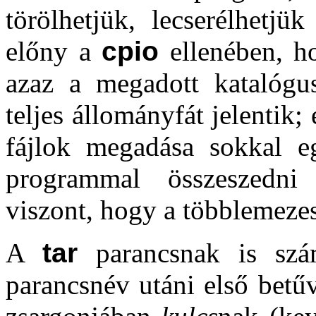
törölhetjük, lecserélhetjü
előny a
cpio
ellenében, h
azaz a megadott katalógu
teljes állományfát jelentik
fájlok megadása sokkal e
programmal összeszedni
viszont, hogy a többlemeze
A
tar
parancsnak is szá
parancsnév utáni első betű