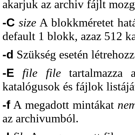
akarjuk az archiv fájlt mozg
-C
size
A blokkméretet hat
default 1 blokk, azaz 512 ka
-d
Szükség esetén létrehozz
-E
file
file
tartalmazza a
katalógusok és fájlok listájá
-f
A megadott mintákat
ne
az archivumból.