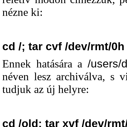
nézne ki:
cd /; tar cvf /dev/rmt/0h
Ennek hatására a
/users/
néven lesz archiválva, s 
tudjuk az új helyre:
cd /old; tar xvf /dev/rm