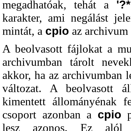
megadhatóak, tehát a
'?*
karakter, ami negálást je
mintát, a
cpio
az archivum ö
A beolvasott fájlokat a mu
archivumban tárolt nevek
akkor, ha az archivumban l
változat. A beolvasott 
kimentett állományénak f
csoport azonban a
cpio
p
lesz azonos. Ez alól k