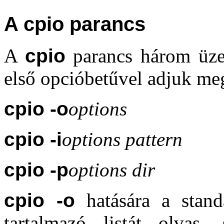
A cpio parancs
A
cpio
parancs három üze
első opcióbetűvel adjuk me
cpio -o
options
cpio -i
options pattern
cpio -p
options dir
cpio -o
hatására a stand
tartalmazó listát olvas,