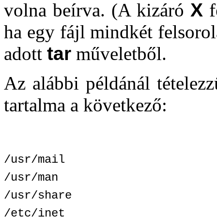
volna beírva. (A kizáró
X
f
ha egy fájl mindkét felsoro
adott
tar
műveletből.
Az alábbi példánál tételez
tartalma a következő:
/usr/mail
/usr/man
/usr/share
/etc/inet