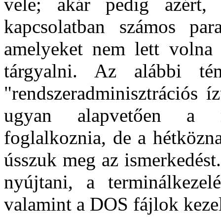
vele; akár pedig azért,
kapcsolatban számos para
amelyeket nem lett volna 
tárgyalni. Az alábbi té
"rendszeradminisztrációs í
ugyan alapvetően a ren
foglalkoznia, de a hétköz
ússzuk meg az ismerkedést.
nyújtani, a terminálkezel
valamint a DOS fájlok keze