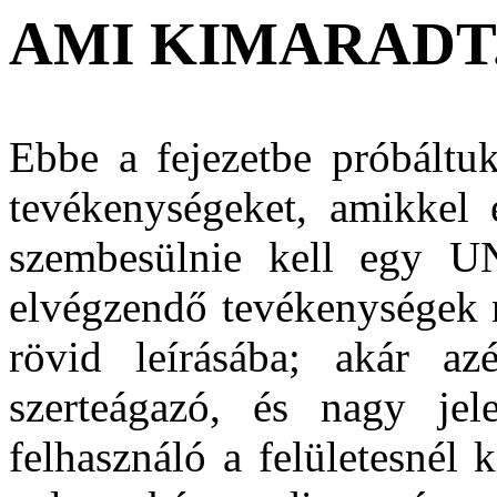
AMI KIMARADT.
Ebbe a fejezetbe próbáltu
tevékenységeket, amikkel 
szembesülnie kell egy U
elvégzendő tevékenységek 
rövid leírásába; akár a
szerteágazó, és nagy jel
felhasználó a felületesnél