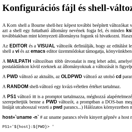
Konfigurációs fájl és shell-válto
A Korn shell a Bourne shell-hez képest további beépített változókat 
azt a shell egy futtatható állomány nevének fogja fel, és minden
ks
továbbiakban mint környezeti állományra fogunk rá hivatkozni. Használ
Az
EDITOR
és a
VISUAL
változók definiálják, hogy az editálást 
shell a
vi
és az
emacs
editor üzemmódokat támogatja, könyvünkben
A
MAILPATH
változóban több útvonalat is meg lehet adni, amelyek
postaládánkon kívül ezeknek az állományoknak a változását is figyelj
A
PWD
változó az aktuális, az
OLDPWD
változó az utolsó
cd
paran
A
RANDOM
shell-változó egy kvázi-véletlen értéket tartalmaz.
A
PS1
változó itt is a promptot tartalmazza, méghozzá alapértelmezé
szerepeltetjük benne a
PWD
változót, a promptban a DOS-ban megszo
listáját utcahosszal vezeti a
pwd
parancs...) Hálózatos környezetben m
host=`uname -n`
# az uname parancs révén kinyert gépnév a host 
PS1='${host}:${PWD}> '