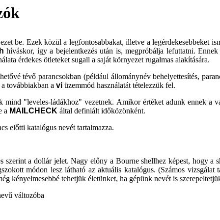
zók
vezet be. Ezek közül a legfontosabbakat, illetve a legérdekesebbeket 
h
híváskor, így a bejelentkezés után is, megpróbálja lefuttatni. Enn
ata érdekes ötleteket sugall a saját környezet rugalmas alakítására.
lehetővé tévő parancsokban (például állománynév behelyettesítés, para
 a továbbiakban a
vi
üzemmód használatát tételezzük fel.
 mind "leveles-ládákhoz" vezetnek. Amikor értéket adunk ennek a vált
e a
MAILCHECK
által definiált időközönként.
cs előtti katalógus nevét tartalmazza.
s szerint a dollár jelet. Nagy előny a Bourne shellhez képest, hogy a s
kott módon lesz látható az aktuális katalógus. (Számos vizsgálat ta
ég kényelmesebbé tehetjük életünket, ha gépünk nevét is szerepeltetjü
nevű változóba