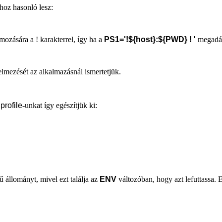
ihoz hasonló lesz:
mozására a ! karakterrel, így ha a
PS1='!${host}:${PWD} ! '
megadást
elmezését az alkalmazásnál ismertetjük.
rofile
-unkat így egészítjük ki:
 állományt, mivel ezt találja az
ENV
változóban, hogy azt lefuttassa. 