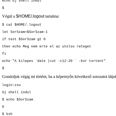
echo Uj shell indul
$
Végül a
$HOME/.logout
tartalma:
$ cat $HOME/.logout
let SorSzam=$SorSzam-1
if test $SorSzam gt 0
then echo Meg nem erte el az utolso reteget
fi
echo "A kilepes `date |cut -c12-20 ` -kor tortent"
$
Gondoljuk végig mi történt, ha a képernyőn következő sorozatot látju
login:zsu
Uj shell indul
$ echo $SorSzam
0
$ ksh