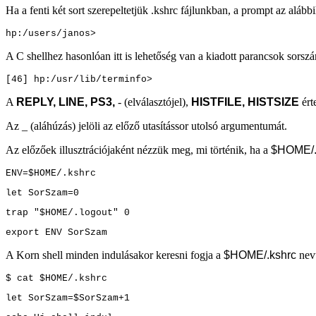
Ha a fenti két sort szerepeltetjük .kshrc fájlunkban, a prompt az alább
hp:/users/janos>
A C shellhez hasonlóan itt is lehetőség van a kiadott parancsok sorszá
[46] hp:/usr/lib/terminfo>
A
REPLY, LINE, PS3,
-
(elválasztójel),
HISTFILE, HISTSIZE
ért
Az
_
(aláhúzás) jelöli az előző utasítássor utolsó argumentumát.
Az előzőek illusztrációjaként nézzük meg, mi történik, ha a
$HOME/.p
ENV=$HOME/.kshrc
let SorSzam=0
trap "$HOME/.logout" 0
export ENV SorSzam
A Korn shell minden indulásakor keresni fogja a
$HOME/.kshrc
nevű
$ cat $HOME/.kshrc
let SorSzam=$SorSzam+1