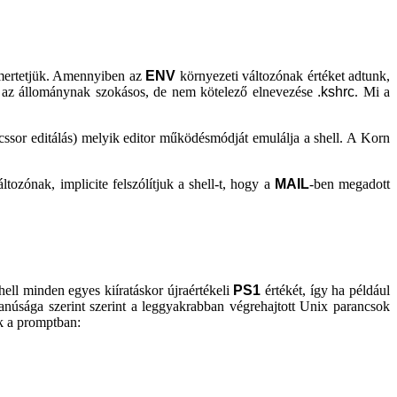
ismertetjük. Amennyiben az
ENV
környezeti változónak értéket adtunk,
ek az állománynak szokásos, de nem kötelező elnevezése
.kshrc
. Mi a
ncssor editálás) melyik editor működésmódját emulálja a shell. A Korn
ozónak, implicite felszólítjuk a shell-t, hogy a
MAIL
-ben megadott
hell minden egyes kiíratáskor újraértékeli
PS1
értékét, így ha például
núsága szerint szerint a leggyakrabban végrehajtott Unix parancsok
k a promptban: