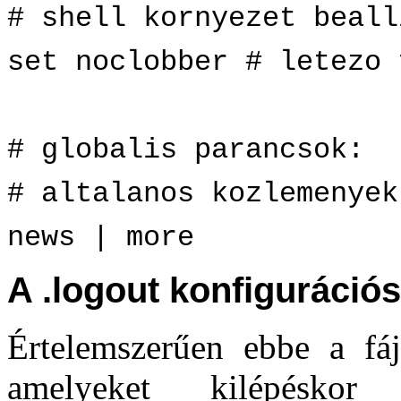
# shell kornyezet beall
set noclobber # letezo 
# globalis parancsok:
# altalanos kozlemenyek
news | more
A .logout konfigurációs 
Értelemszerűen ebbe a fá
amelyeket kilépéskor 