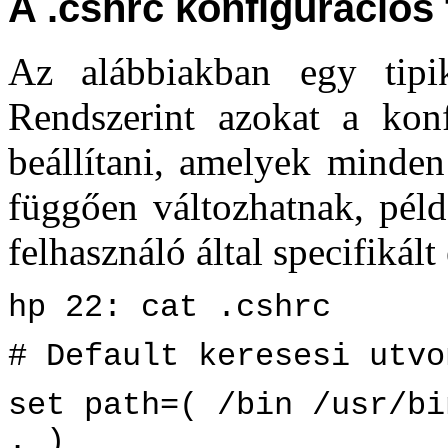
A .cshrc konfigurációs f
Az alábbiakban egy tip
Rendszerint azokat a konf
beállítani, amelyek minden 
függően változhatnak, példá
felhasználó által specifikált
hp 22: cat .cshrc
# Default keresesi utvo
set path=( /bin /usr/bi
. )