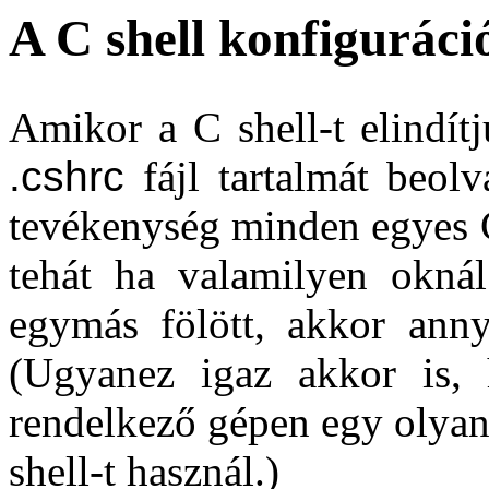
A C shell konfiguráció
Amikor a C shell-t elindít
.cshrc
fájl tartalmát beolv
tevékenység minden egyes C
tehát ha valamilyen oknál
egymás fölött, akkor annyi
(Ugyanez igaz akkor is, 
rendelkező gépen egy olyan
shell-t használ.)