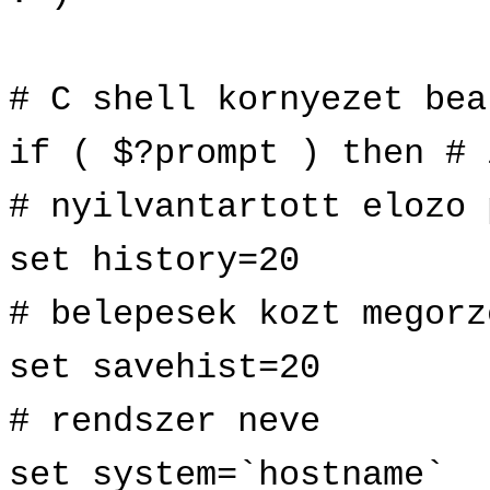
# C shell kornyezet bea
if ( $?prompt ) then # 
# nyilvantartott elozo 
set history=20
# belepesek kozt megorz
set savehist=20
# rendszer neve
set system=`hostname`