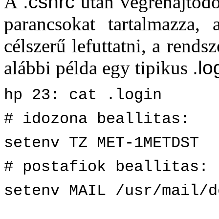
A
.cshrc
után végrehajtód
parancsokat tartalmazza, 
célszerű lefuttatni, a rends
alábbi példa egy tipikus
.lo
hp 23: cat .login
# idozona beallitas:
setenv TZ MET-1METDST
# postafiok beallitas:
setenv MAIL /usr/mail/d