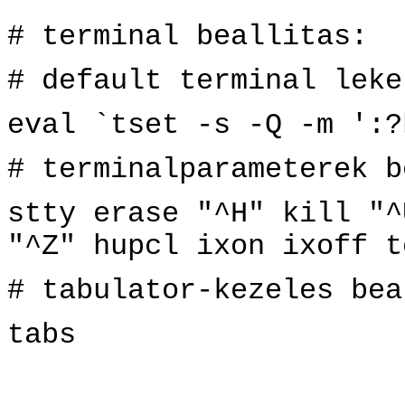
# terminal beallitas:
# default terminal leke
eval `tset -s -Q -m ':?
# terminalparameterek b
stty erase "^H" kill "^
"^Z" hupcl ixon ixoff t
# tabulator-kezeles bea
tabs