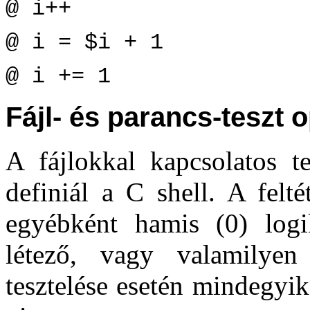
@ i++
@ i = $i + 1
@ i += 1
Fájl- és parancs-teszt 
A fájlokkal kapcsolatos te
definiál a C shell. A felté
egyébként hamis (0) logi
létező, vagy valamilyen 
tesztelése esetén mindegyik