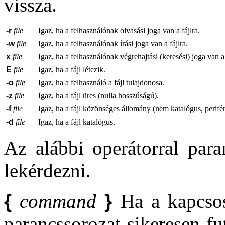
vissza.
-r
file
Igaz, ha a felhasználónak olvasási joga van a fájlra.
-w
file
Igaz, ha a felhasználónak írási joga van a fájlra.
x
file
Igaz, ha a felhasználónak végrehajtási (keresési) joga van a 
E
file
Igaz, ha a fájl létezik.
-o
file
Igaz, ha a felhasználó a fájl tulajdonosa.
-z
file
Igaz, ha a fájl üres (nulla hosszúságú).
-f
file
Igaz, ha a fájl közönséges állomány (nem katalógus, perifér
-d
file
Igaz, ha a fájl katalógus.
Az alábbi operátorral paran
lekérdezni.
{
command
}
Ha a kapcsos 
parancssorozat sikeresen fut