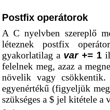
Postfix operátorok
A C nyelvben szereplő me
léteznek postfix operá
gyakorlatilag a
var
+= 1
i
felelnek meg, azaz a megn
növelik vagy csökkentik.
egyenértékű (figyeljük meg
szükséges a $ jel kitétele a