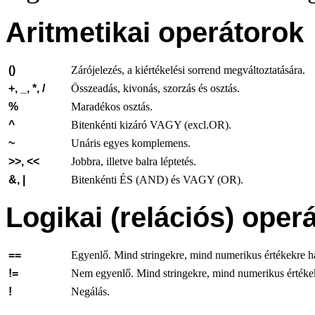
Aritmetikai operátorok
()
Zárójelezés, a kiértékelési sorrend megváltoztatására.
+,
_,
*,
/
Összeadás, kivonás, szorzás és osztás.
%
Maradékos osztás.
^
Bitenkénti kizáró VAGY (excl.OR).
~
Unáris egyes komplemens.
>>,
<<
Jobbra, illetve balra léptetés.
&,
|
Bitenkénti ÉS (AND) és VAGY (OR).
Logikai (relációs) oper
==
Egyenlő. Mind stringekre, mind numerikus értékekre h
!=
Nem egyenlő. Mind stringekre, mind numerikus értékek
!
Negálás.