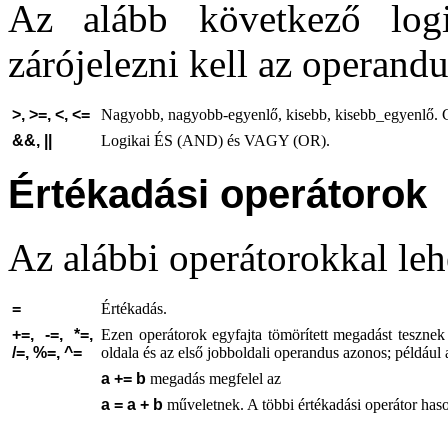
Az alább következő logi
zárójelezni kell az operandu
>,
>=,
<,
<=
Nagyobb, nagyobb-egyenlő, kisebb, kisebb_egyenlő. 
&&,
||
Logikai ÉS (AND) és VAGY (OR).
Értékadási operátorok
Az alábbi operátorokkal leh
=
Értékadás.
+=,
-=,
*=,
Ezen operátorok egyfajta tömörített megadást tesznek 
/=,
%=,
^=
oldala és az első jobboldali operandus azonos; például 
a += b
megadás megfelel az
a = a + b
műveletnek. A többi értékadási operátor ha