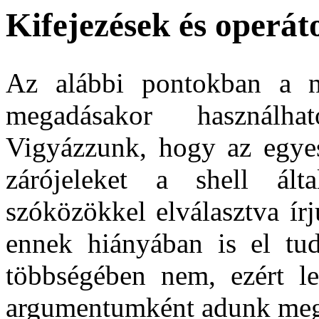
Kifejezések és operát
Az alábbi pontokban a nu
megadásakor használhat
Vigyázzunk, hogy az egyes 
zárójeleket a shell ált
szóközökkel elválasztva ír
ennek hiányában is el tud
többségében nem, ezért l
argumentumként adunk me