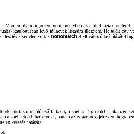
pet. Minden olyan argumentumot, amelyben az alábbi metakarakterek sze
lis) katalógusban lévő fájlnevek listájára illeszteni. Ha talált egy va
illesztés sikertelen volt, a
nonomatch
shell-változó beállításától fü
tunk kilistázni nemlétező fájlokat, a shell a 'No match.' hibaüzenetet 
nem a shell adott hibaüzenetet, hanem az
ls
parancs, jelezvén, hogy nem
rtelen keresés hatására.
rek: