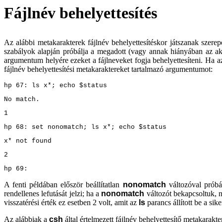
Fájlnév behelyettesítés
Az alábbi metakarakterek fájlnév behelyettesítéskor játszanak szere
szabályok alapján próbálja a megadott (vagy annak hiányában az aktuá
argumentum helyére ezeket a fájlneveket fogja behelyettesíteni. Ha az 
fájlnév behelyettesítési metakaraktereket tartalmazó argumentumot:
hp 67: ls x*; echo $status
No match.
1
hp 68: set nonomatch; ls x*; echo $status
x* not found
2
hp 69:
A fenti példában először beállítatlan
nonomatch
változóval próbál
rendellenes lefutását jelzi; ha a
nonomatch
változót bekapcsoltuk, 
visszatérési érték ez esetben 2 volt, amit az
ls
parancs állított be a sike
Az alábbiak a
csh
által értelmezett fájlnév behelyettesítő metakarakte