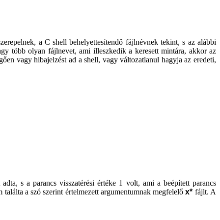
repelnek, a C shell behelyettesítendő fájlnévnek tekint, s az alábbi
gy több olyan fájlnevet, ami illeszkedik a keresett mintára, akkor az
ggően vagy hibajelzést ad a shell, vagy változatlanul hagyja az eredeti,
adta, s a parancs visszatérési értéke 1 volt, ami a beépített parancs
 találta a szó szerint értelmezett argumentumnak megfelelő
x*
fájlt. A