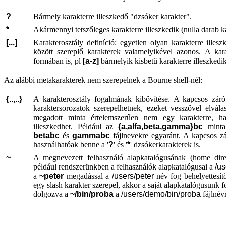
?
Bármely karakterre illeszkedő "dzsóker karakter".
*
Akármennyi tetszőleges karakterre illeszkedik (nulla darab ka
[...]
Karakterosztály definíció: egyetlen olyan karakterre illesz
között szereplő karakterek valamelyikével azonos. A kara
formában is, pl
[a-z]
bármelyik kisbetű karakterre illeszkedik
Az alábbi metakarakterek nem szerepelnek a Bourne shell-nél:
{..,..}
A karakterosztály fogalmának kibővítése. A kapcsos zárój
karaktersorozatok szerepelhetnek, ezeket vesszővel elvála
megadott minta értelemszerűen nem egy karakterre, ha
illeszkedhet. Például az
{a,alfa,beta,gamma}bc
minta
betabc
és
gammabc
fájlnevekre egyaránt. A kapcsos z
használhatóak benne a '
?
' és '
*
' dzsókerkarakterek is.
~
A megnevezett felhasználó alapkatalógusának (home dire
például rendszerünkben a felhasználók alapkatalógusai a
/us
a
~peter
megadással a
/users/peter
név fog behelyettesítő
egy slash karakter szerepel, akkor a saját alapkatalógusunk 
dolgozva a
~/bin/proba
a
/users/demo/bin/proba
fájlnévr