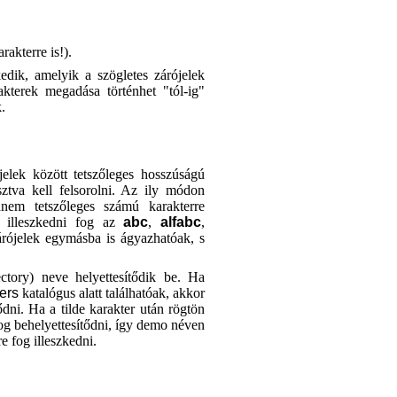
rakterre is!).
kedik, amelyik a szögletes zárójelek
kterek megadása történhet "tól-ig"
.
elek között tetszőleges hosszúságú
sztva kell felsorolni. Az ily módon
nem tetszőleges számú karakterre
 illeszkedni fog az
abc
,
alfabc
,
árójelek egymásba is ágyazhatóak, s
ctory) neve helyettesítődik be. Ha
ers
katalógus alatt találhatóak, akkor
dni. Ha a tilde karakter után rögtön
fog behelyettesítődni, így demo néven
e fog illeszkedni.