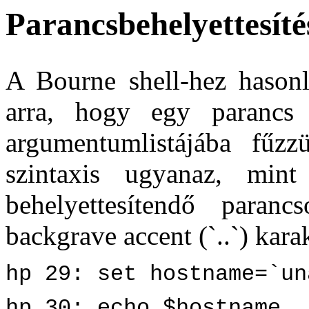
Parancsbehelyettesíté
A Bourne shell-hez hasonl
arra, hogy egy parancs
argumentumlistájába fűzzü
szintaxis ugyanaz, min
behelyettesítendő paran
backgrave accent (`..`) kara
hp 29: set hostname=`un
hp 30: echo $hostname