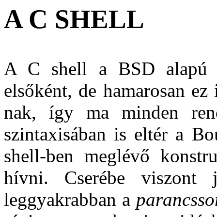
A C SHELL
A C shell a BSD alapú U
elsőként, de hamarosan ez 
nak, így ma minden rend
szintaxisában is eltér a B
shell-ben meglévő konstr
hívni. Cserébe viszont 
leggyakrabban a
parancssor