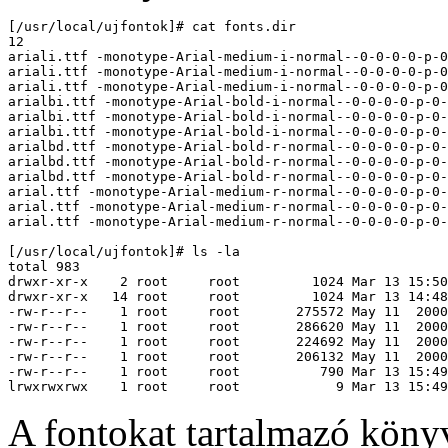
[/usr/local/ujfontok]# cat fonts.dir

12

ariali.ttf -monotype-Arial-medium-i-normal--0-0-0-0-p-0
ariali.ttf -monotype-Arial-medium-i-normal--0-0-0-0-p-0
ariali.ttf -monotype-Arial-medium-i-normal--0-0-0-0-p-0
arialbi.ttf -monotype-Arial-bold-i-normal--0-0-0-0-p-0-
arialbi.ttf -monotype-Arial-bold-i-normal--0-0-0-0-p-0-
arialbi.ttf -monotype-Arial-bold-i-normal--0-0-0-0-p-0-
arialbd.ttf -monotype-Arial-bold-r-normal--0-0-0-0-p-0-
arialbd.ttf -monotype-Arial-bold-r-normal--0-0-0-0-p-0-
arialbd.ttf -monotype-Arial-bold-r-normal--0-0-0-0-p-0-
arial.ttf -monotype-Arial-medium-r-normal--0-0-0-0-p-0-
arial.ttf -monotype-Arial-medium-r-normal--0-0-0-0-p-0-
arial.ttf -monotype-Arial-medium-r-normal--0-0-0-0-p-0-
[/usr/local/ujfontok]# ls -la

total 983

drwxr-xr-x    2 root     root         1024 Mar 13 15:50
drwxr-xr-x   14 root     root         1024 Mar 13 14:48
-rw-r--r--    1 root     root       275572 May 11  2000
-rw-r--r--    1 root     root       286620 May 11  2000
-rw-r--r--    1 root     root       224692 May 11  2000
-rw-r--r--    1 root     root       206132 May 11  2000
-rw-r--r--    1 root     root          790 Mar 13 15:49
A fontokat tartalmazó könyv