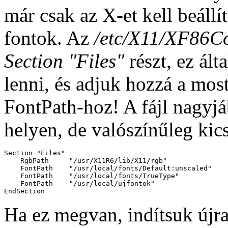
már csak az X-et kell beáll
fontok. Az
/etc/X11/XF86Co
Section "Files"
részt, ez ált
lenni, és adjuk hozzá a most
FontPath-hoz! A fájl nagyjá
helyen, de valószínűleg kic
Section "Files"

    RgbPath     "/usr/X11R6/lib/X11/rgb"

    FontPath    "/usr/local/fonts/Default:unscaled"

    FontPath    "/usr/local/fonts/TrueType"

    FontPath    "/usr/local/ujfontok"

Ha ez megvan, indítsuk újra