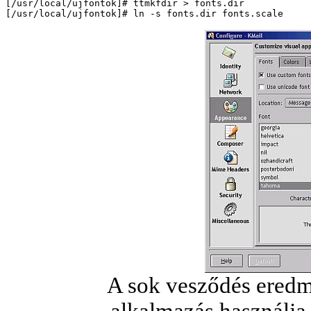
[/usr/local/ujfontok]# ttmkfdir > fonts.dir

A sok vesződés ered
alkalmazás használja 