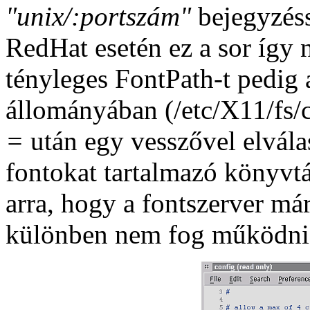
"unix/:portszám"
bejegyzéss
RedHat esetén ez a sor így 
tényleges FontPath-t pedig 
állományában (/etc/X11/fs/
=
után egy vesszővel elválasz
fontokat tartalmazó könyvt
arra, hogy a fontszerver má
különben nem fog működni a