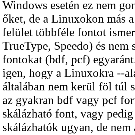
Windows esetén ez nem gond
őket, de a Linuxokon más a
felület többféle fontot isme
TrueType, Speedo) és nem s
fontokat (bdf, pcf) egyarán
igen, hogy a Linuxokra --ala
általában nem kerül föl túl 
az gyakran bdf vagy pcf f
skálázható font, vagy pedi
skálázhatók ugyan, de nem