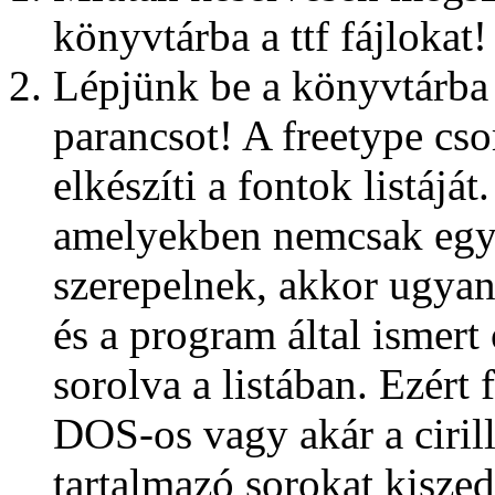
könyvtárba a ttf fájlokat!
Lépjünk be a könyvtárba 
parancsot! A freetype cs
elkészíti a fontok listájá
amelyekben nemcsak egye
szerepelnek, akkor ugyanaz
és a program által ismert 
sorolva a listában. Ezért 
DOS-os vagy akár a ciril
tartalmazó sorokat kisze