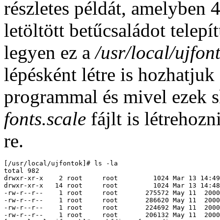
részletes példát, amelyben 4
letöltött betűcsaládot tele
legyen ez a
/usr/local/ujfon
lépésként létre is hozhatjuk
programmal és mivel ezek s
fonts.scale
fájlt is létrehoz
re.
[/usr/local/ujfontok]# ls -la

total 982

drwxr-xr-x    2 root     root         1024 Mar 13 14:49
drwxr-xr-x   14 root     root         1024 Mar 13 14:48
-rw-r--r--    1 root     root       275572 May 11  2000
-rw-r--r--    1 root     root       286620 May 11  2000
-rw-r--r--    1 root     root       224692 May 11  2000
-rw-r--r--    1 root     root       206132 May 11  2000