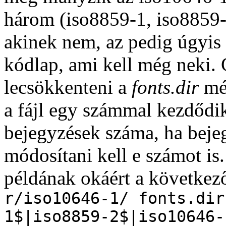
három (iso8859-1, iso8859-
akinek nem, az pedig úgyis
kódlap, ami kell még neki. 
lecsökkenteni a
fonts.dir
mér
a fájl egy számmal kezdődik
bejegyzések száma, ha beje
módosítani kell e számot is
példának okáért a következ
r/iso10646-1/ fonts.dir
1$|iso8859-2$|iso10646-