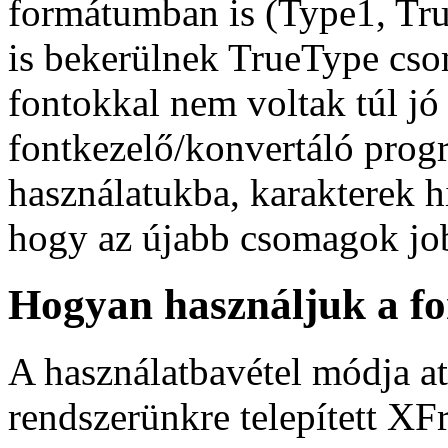
formátumban is (Type1, Tru
is bekerülnek TrueType cs
fontokkal nem voltak túl jó
fontkezelő/konvertáló prog
használatukba, karakterek h
hogy az újabb csomagok jo
Hogyan használjuk a fo
A használatbavétel módja at
rendszerünkre telepített XF