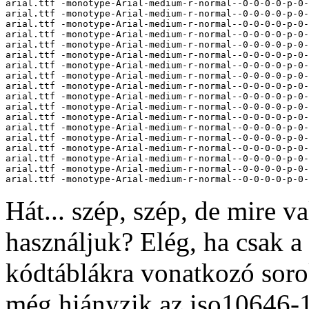
arial.ttf -monotype-Arial-medium-r-normal--0-0-0-0-p-0-
arial.ttf -monotype-Arial-medium-r-normal--0-0-0-0-p-0-
arial.ttf -monotype-Arial-medium-r-normal--0-0-0-0-p-0-
arial.ttf -monotype-Arial-medium-r-normal--0-0-0-0-p-0-
arial.ttf -monotype-Arial-medium-r-normal--0-0-0-0-p-0-
arial.ttf -monotype-Arial-medium-r-normal--0-0-0-0-p-0-
arial.ttf -monotype-Arial-medium-r-normal--0-0-0-0-p-0-
arial.ttf -monotype-Arial-medium-r-normal--0-0-0-0-p-0-
arial.ttf -monotype-Arial-medium-r-normal--0-0-0-0-p-0-
arial.ttf -monotype-Arial-medium-r-normal--0-0-0-0-p-0-
arial.ttf -monotype-Arial-medium-r-normal--0-0-0-0-p-0-
arial.ttf -monotype-Arial-medium-r-normal--0-0-0-0-p-0-
arial.ttf -monotype-Arial-medium-r-normal--0-0-0-0-p-0-
arial.ttf -monotype-Arial-medium-r-normal--0-0-0-0-p-0-
arial.ttf -monotype-Arial-medium-r-normal--0-0-0-0-p-0-
arial.ttf -monotype-Arial-medium-r-normal--0-0-0-0-p-0-
arial.ttf -monotype-Arial-medium-r-normal--0-0-0-0-p-0-
Hát... szép, szép, de mire v
használjuk? Elég, ha csak a
kódtáblákra vonatkozó sor
még hiányzik az iso10646-1