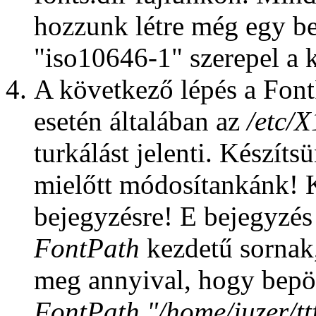
hozzunk létre még egy be
"iso10646-1" szerepel a 
A következő lépés a FontP
esetén általában az
/etc/
turkálást jelenti. Készíts
mielőtt módosítankánk! 
bejegyzésre! E bejegyzés 
FontPath
kezdetű sornak
meg annyival, hogy bepö
FontPath "/home/juzer/tt