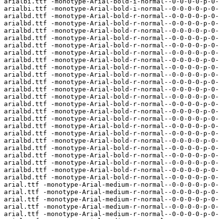
arialbi.ttf -monotype-Arial-bold-i-normal--0-0-0-0-p-0-
arialbi.ttf -monotype-Arial-bold-i-normal--0-0-0-0-p-0-
arialbd.ttf -monotype-Arial-bold-r-normal--0-0-0-0-p-0-
arialbd.ttf -monotype-Arial-bold-r-normal--0-0-0-0-p-0-
arialbd.ttf -monotype-Arial-bold-r-normal--0-0-0-0-p-0-
arialbd.ttf -monotype-Arial-bold-r-normal--0-0-0-0-p-0-
arialbd.ttf -monotype-Arial-bold-r-normal--0-0-0-0-p-0-
arialbd.ttf -monotype-Arial-bold-r-normal--0-0-0-0-p-0-
arialbd.ttf -monotype-Arial-bold-r-normal--0-0-0-0-p-0-
arialbd.ttf -monotype-Arial-bold-r-normal--0-0-0-0-p-0-
arialbd.ttf -monotype-Arial-bold-r-normal--0-0-0-0-p-0-
arialbd.ttf -monotype-Arial-bold-r-normal--0-0-0-0-p-0-
arialbd.ttf -monotype-Arial-bold-r-normal--0-0-0-0-p-0-
arialbd.ttf -monotype-Arial-bold-r-normal--0-0-0-0-p-0-
arialbd.ttf -monotype-Arial-bold-r-normal--0-0-0-0-p-0-
arialbd.ttf -monotype-Arial-bold-r-normal--0-0-0-0-p-0-
arialbd.ttf -monotype-Arial-bold-r-normal--0-0-0-0-p-0-
arialbd.ttf -monotype-Arial-bold-r-normal--0-0-0-0-p-0-
arialbd.ttf -monotype-Arial-bold-r-normal--0-0-0-0-p-0-
arialbd.ttf -monotype-Arial-bold-r-normal--0-0-0-0-p-0-
arialbd.ttf -monotype-Arial-bold-r-normal--0-0-0-0-p-0-
arialbd.ttf -monotype-Arial-bold-r-normal--0-0-0-0-p-0-
arialbd.ttf -monotype-Arial-bold-r-normal--0-0-0-0-p-0-
arialbd.ttf -monotype-Arial-bold-r-normal--0-0-0-0-p-0-
arialbd.ttf -monotype-Arial-bold-r-normal--0-0-0-0-p-0-
arial.ttf -monotype-Arial-medium-r-normal--0-0-0-0-p-0-
arial.ttf -monotype-Arial-medium-r-normal--0-0-0-0-p-0-
arial.ttf -monotype-Arial-medium-r-normal--0-0-0-0-p-0-
arial.ttf -monotype-Arial-medium-r-normal--0-0-0-0-p-0-
arial.ttf -monotype-Arial-medium-r-normal--0-0-0-0-p-0-