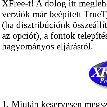
XFree-t! A dolog itt megleh
verziók már beépített True
(ha disztribúciónk összeállí
az opciót), a fontok telepít
hagyományos eljárástól.
Miután keservesen megsz