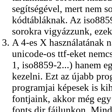
segítségével, mert nem s
kódtábláknak. Az iso8859
sorokra vigyázzunk, ezek
A 4-es X használatának n
unicode-os ttf-eket nemc
1, iso8859-2...) hanem e
kezelni. Ezt az újabb pr
programjai képesek is ki
fontjaink, akkor még egy
fonts.dir fájlunkon. Min