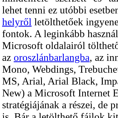
lehet tenni ez utóbbi esetbe
helyről
letölthetőek ingyene
fontok. A leginkább haszná
Microsoft oldalairól tölthe
az
oroszlánbarlangba
, az i
Mono, Webdings, Trebuchet
MS, Arial, Arial Black, Im
New) a Microsoft Internet 
stratégiájának a részei, de 
is. Bár a letölthető fájlok k