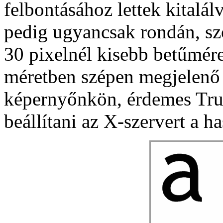
felbontásához lettek kitalál
pedig ugyancsak rondán, sz
30 pixelnél kisebb betűmér
méretben szépen megjelenő b
képernyőnkön, érdemes True
beállítani az X-szervert a h