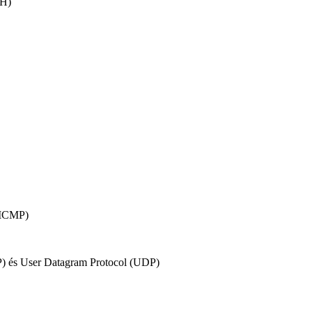
DH)
 (ICMP)
CP) és User Datagram Protocol (UDP)