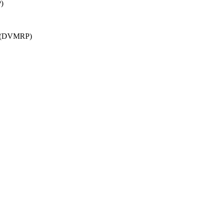
P)
ol (DVMRP)