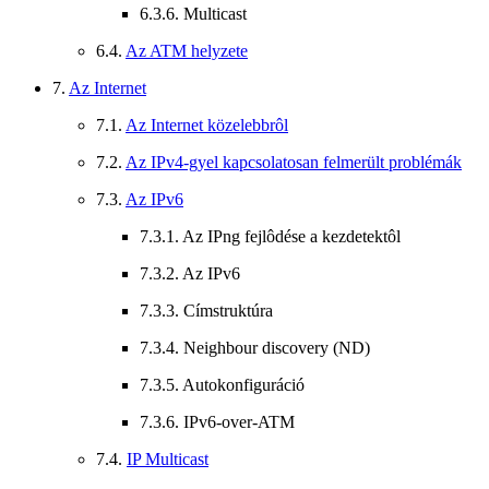
6.3.6. Multicast
6.4.
Az ATM helyzete
7.
Az Internet
7.1.
Az Internet közelebbrôl
7.2.
Az IPv4-gyel kapcsolatosan felmerült problémák
7.3.
Az IPv6
7.3.1. Az IPng fejlôdése a kezdetektôl
7.3.2. Az IPv6
7.3.3. Címstruktúra
7.3.4. Neighbour discovery (ND)
7.3.5. Autokonfiguráció
7.3.6. IPv6-over-ATM
7.4.
IP Multicast