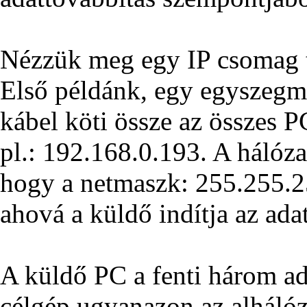
Nézzük meg egy IP csomag t
Első példánk, egy egyszegme
kábel köti össze az összes P
pl.: 192.168.0.193. A hálóza
hogy a netmaszk: 255.255.25
ahová a küldő indítja az ad
A küldő PC a fenti három ad
célgép ugyanazon az alháló