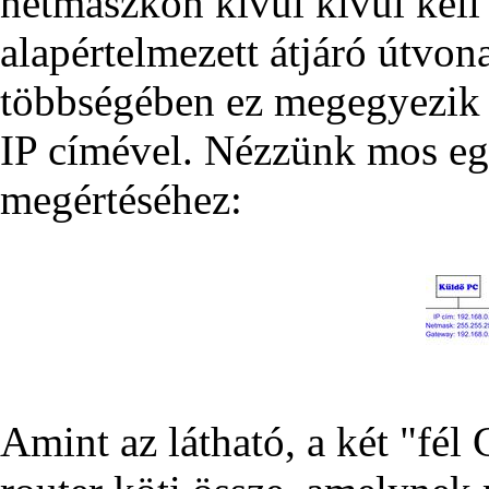
netmaszkon kívül kívül kell 
alapértelmezett átjáró útvon
többségében ez megegyezik a
IP címével. Nézzünk mos egy
megértéséhez:
Amint az látható, a két "fél