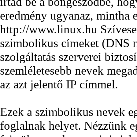
írtad be a böngészödbe, hogy
eredmény ugyanaz, mintha ez
http://www.linux.hu Szívese
szimbolikus címeket (DNS 
szolgáltatás szerverei bizto
szemléletesebb nevek megadá
az azt jelentő IP címmel.
Ezek a szimbolikus nevek eg
foglalnak helyet. Nézzünk e