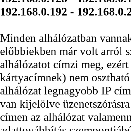
192.168.0.192 - 192.168.0.
Minden alhálózatban vannak
előbbiekben már volt arról s
alhálózatot címzi meg, ezért
kártyacímnek) nem osztható 
alhálózat legnagyobb IP címe
van kijelölve üzenetszórásra
címen az alhálózat valamenny
adattovábbítás szempontjábó