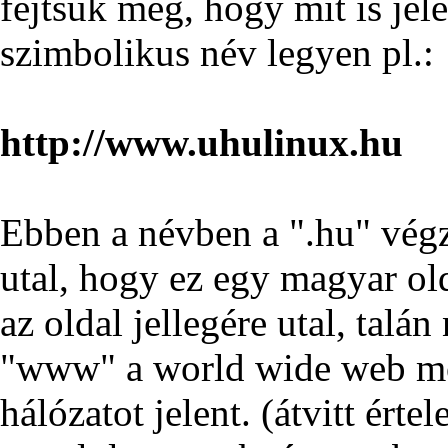
fejtsük meg, hogy mit is jel
szimbolikus név legyen pl.:
http://www.uhulinux.hu
Ebben a névben a ".hu" végz
utal, hogy ez egy magyar ol
az oldal jellegére utal, talá
"www" a world wide web moz
hálózatot jelent. (átvitt ért