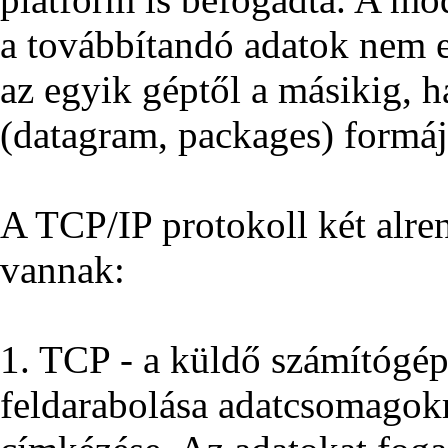
a továbbítandó adatok nem 
az egyik géptől a másikig, 
(datagram, packages) formá
A TCP/IP protokoll két alren
vannak:
1. TCP - a küldő számítógé
feldarabolása adatcsomagok