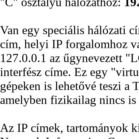
"C" osztályú hálózathoz:
19
Van egy speciális hálózati c
cím, helyi IP forgalomhoz va
127.0.0.1 az űgynevezett 
interfész címe. Ez egy "virtu
gépeken is lehetővé teszi a
amelyben fizikailag nincs is 
Az IP címek, tartományok kio