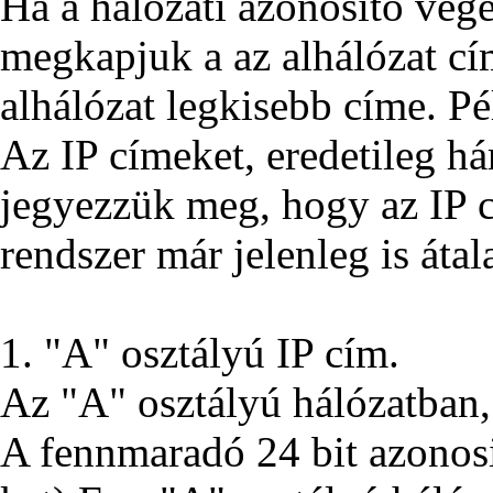
Ha a hálózati azonosító végé
megkapjuk a az alhálózat cím
alhálózat legkisebb címe. P
Az IP címeket, eredetileg há
jegyezzük meg, hogy az IP 
rendszer már jelenleg is áta
1. "A" osztályú IP cím.
Az "A" osztályú hálózatban, 
A fennmaradó 24 bit azonosit