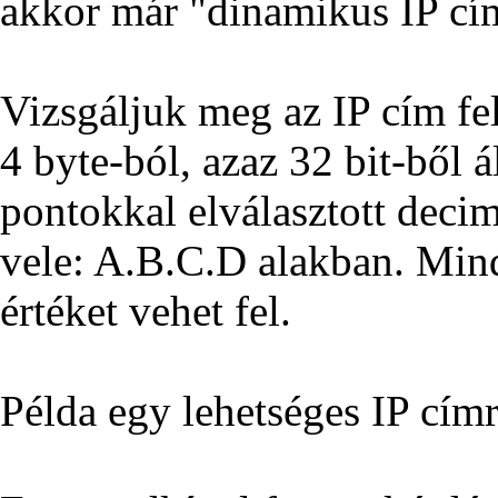
akkor már "dinamikus IP cím
Vizsgáljuk meg az IP cím fel
4 byte-ból, azaz 32 bit-ből
pontokkal elválasztott deci
vele: A.B.C.D alakban. Mind
értéket vehet fel.
Példa egy lehetséges IP cím