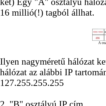
ket) Egy "A" osztályú hálóza
16 millió(!) tagból állhat.
A osz
Ilyen nagyméretű hálózat ke
hálózat az alábbi IP tartomán
127.255.255.255
2. "B" osztályú IP cím.