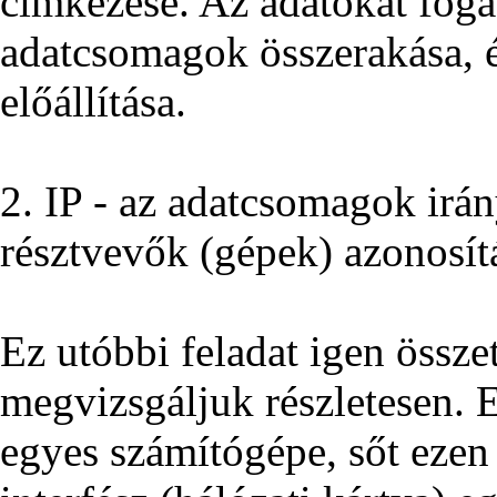
címkézése. Az adatokat foga
adatcsomagok összerakása, é
előállítása.
2. IP - az adatcsomagok irá
résztvevők (gépek) azonosít
Ez utóbbi feladat igen összet
megvizsgáljuk részletesen. 
egyes számítógépe, sőt ezen