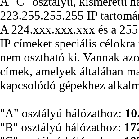
A "C" osztályú, kisméretű há
223.255.255.255 IP tartomán
A 224.xxx.xxx.xxx és a 25
IP címeket speciális célokra 
nem osztható ki. Vannak azo
címek, amelyek általában ma
kapcsolódó gépekhez alkalm
"A" osztályú hálózathoz:
10
"B" osztályú hálózathoz:
17