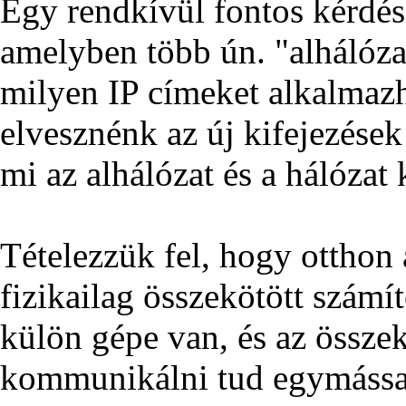
Egy rendkívül fontos kérdés
amelyben több ún. "alhálózat
milyen IP címeket alkalmaz
elvesznénk az új kifejezése
mi az alhálózat és a hálózat
Tételezzük fel, hogy otthon
fizikailag összekötött szám
külön gépe van, és az össze
kommunikálni tud egymássa