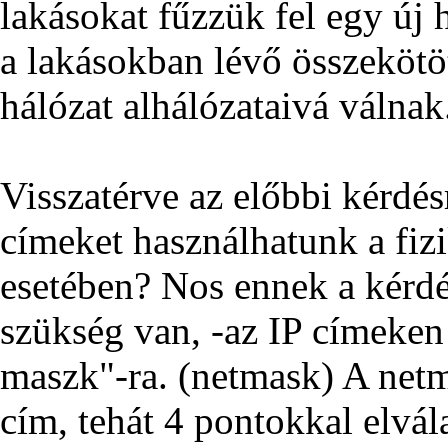
lakásokat fűzzük fel egy új 
a lakásokban lévő összekötöt
hálózat alhálózataivá válnak
Visszatérve az előbbi kérdés
címeket használhatunk a fizi
esetében? Nos ennek a kérd
szükség van, -az IP címeken 
maszk"-ra. (netmask) A net
cím, tehát 4 pontokkal elvál