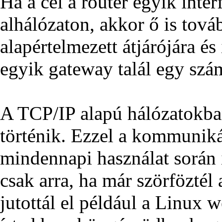
Ha a cél a router egyik inte
alhálózaton, akkor ő is tová
alapértelmezett átjárójára é
egyik gateway talál egy szá
A TCP/IP alapú hálózatokba
történik. Ezzel a kommunik
mindennapi használat során 
csak arra, ha már szörföztél
jutottál el például a Linux 