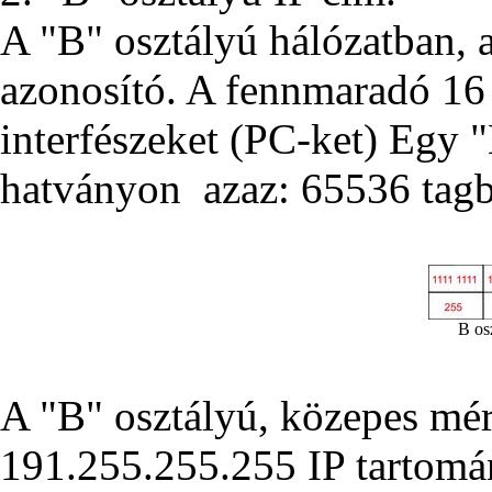
A "B" osztályú hálózatban, a
azonosító. A fennmaradó 16 b
interfészeket (PC-ket) Egy "
hatványon azaz: 65536 tagbó
B os
A "B" osztályú, közepes mére
191.255.255.255 IP tartomán