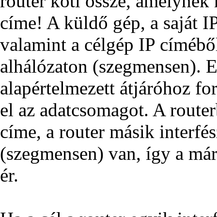
router köti össze, amelynek
címe! A küldő gép, a saját I
valamint a célgép IP címébő
alhálózaton (szegmensen). Ez
alapértelmezett átjáróhoz fo
el az adatcsomagot. A router
címe, a router másik interfé
(szegmensen) van, így a má
ér.