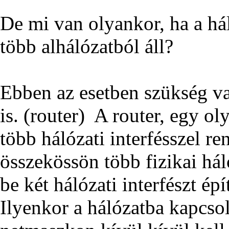
De mi van olyankor, ha a h
több alhálózatból áll?
Ebben az esetben szükség va
is. (router) A router, egy o
több hálózati interfésszel re
összekössön több fizikai hál
be két hálózati interfészt épí
Ilyenkor a hálózatba kapcsol