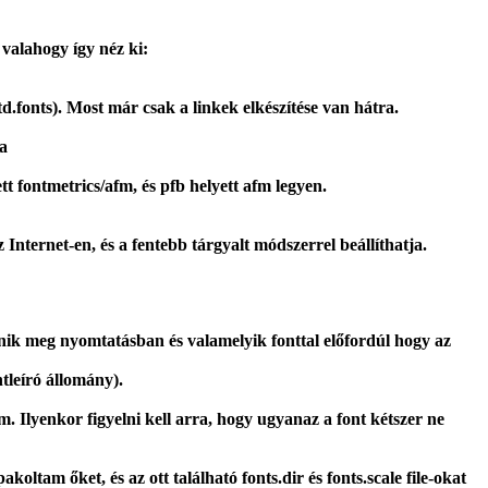
 valahogy így néz ki:
td.fonts). Most már csak a linkek elkészítése van hátra.
 a
t fontmetrics/afm, és pfb helyett afm legyen.
z Internet-en, és a fentebb tárgyalt módszerrel beállíthatja.
nik meg nyomtatásban és valamelyik fonttal előfordúl hogy az
tleíró állomány).
 Ilyenkor figyelni kell arra, hogy ugyanaz a font kétszer ne
oltam őket, és az ott található fonts.dir és fonts.scale file-okat