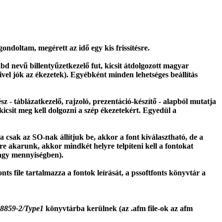
gondoltam, megérett az idő egy kis frissítésre.
bd nevű billentyűzetkezelő fut, kicsit átdolgozott magyar
vel jók az ékezetek). Egyébként minden lehetséges beállítás
z - táblázatkezelő, rajzoló, prezentáció-készítő - alapból mutatja
icsit meg kell dolgozni a szép ékezetekért. Egyedül a
 csak az SO-nak állítjuk be, akkor a font kiválasztható, de a
re akarunk, akkor mindkét helyre telpíteni kell a fontokat
 nagy mennyiségben).
ts file tartalmazza a fontok leírását, a pssoftfonts könyvtár a
O8859-2/Type1
könyvtárba kerülnek (az .afm file-ok az afm