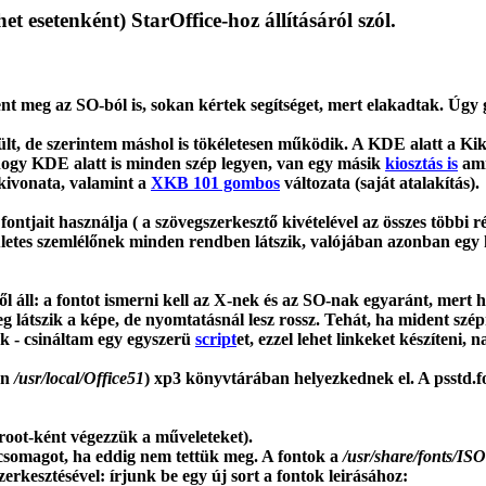
et esetenként) StarOffice-hoz állításáról szól.
elent meg az SO-ból is, sokan kértek segítséget, mert elakadtak. Úgy 
ült, de szerintem máshol is tökéletesen működik. A KDE alatt a Kik
 (hogy KDE alatt is minden szép legyen, van egy másik
kiosztás is
ami
ivonata, valamint a
XKB 101 gombos
változata (saját atalakítás).
tjait használja ( a szövegszerkesztő kivételével az összes többi rés
ületes szemlélőnek minden rendben látszik, valójában azonban egy k
 áll: a fontot ismerni kell az X-nek és az SO-nak egyaránt, mert ha
 látszik a képe, de nyomtatásnál lesz rossz. Tehát, ha mident szép
ak - csináltam egy egyszerü
script
et, ezzel lehet linkeket készíteni,
an
/usr/local/Office51
) xp3 könyvtárában helyezkednek el. A psstd.fon
 root-ként végezzük a műveleteket).
somagot, ha eddig nem tettük meg. A fontok a
/usr/share/fonts/IS
szerkesztésével: írjunk be egy új sort a fontok leirásához: