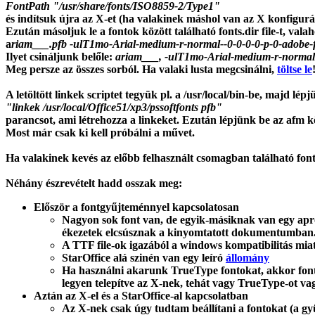
FontPath "/usr/share/fonts/ISO8859-2/Type1"
és indítsuk újra az X-et (ha valakinek máshol van az X konfigurá
Ezután másoljuk le a fontok között található fonts.dir file-t, vala
a
riam___.pfb -ulT1mo-Arial-medium-r-normal--0-0-0-0-p-0-adobe-f
Ilyet csináljunk belőle:
ariam___, -ulT1mo-Arial-medium-r-norma
Meg persze az összes sorból. Ha valaki lusta megcsinálni,
töltse le
A letöltött linkek scriptet tegyük pl. a /usr/local/bin-be, majd l
"linkek /usr/local/Office51/xp3/pssoftfonts pfb"
parancsot, ami létrehozza a linkeket. Ezután lépjünk be az afm kö
Most már csak ki kell próbálni a művet.
Ha valakinek kevés az előbb felhasznált csomagban található fon
Néhány észrevételt hadd osszak meg:
Először a fontgyűjteménnyel kapcsolatosan
Nagyon sok font van, de egyik-másiknak van egy apró
ékezetek elcsúsznak a kinyomtatott dokumentumban
A TTF file-ok igazából a windows kompatibilitás mia
StarOffice alá szinén van egy leíró
állomány
Ha használni akarunk TrueType fontokat, akkor font
legyen telepítve az X-nek, tehát vagy TrueType-ot va
Aztán az X-el és a StarOffice-al kapcsolatban
Az X-nek csak úgy tudtam beállítani a fontokat (a g