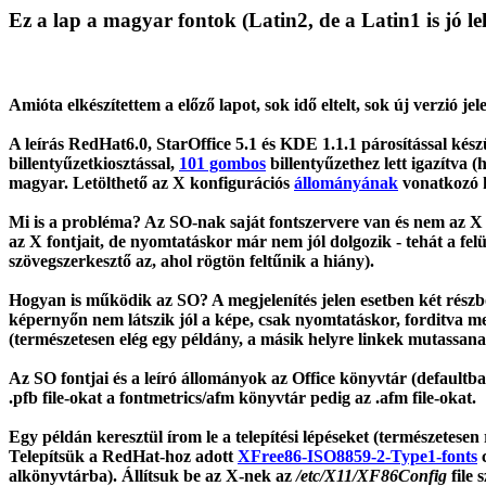
Ez a lap a magyar fontok (Latin2, de a Latin1 is jó leh
Amióta elkészítettem a előző lapot, sok idő eltelt, sok új verzió j
A leírás RedHat6.0, StarOffice 5.1 és KDE 1.1.1 párosítással kész
billentyűzetkiosztással,
101 gombos
billentyűzethez lett igazítva
magyar. Letölthető az X konfigurációs
állományának
vonatkozó k
Mi is a probléma? Az SO-nak saját fontszervere van és nem az X fon
az X fontjait, de nyomtatáskor már nem jól dolgozik - tehát a fel
szövegszerkesztő az, ahol rögtön feltűnik a hiány).
Hogyan is működik az SO? A megjelenítés jelen esetben két részből
képernyőn nem látszik jól a képe, csak nyomtatáskor, forditva meg
(természetesen elég egy példány, a másik helyre linkek mutassan
Az SO fontjai és a leíró állományok az Office könyvtár (defaultb
.pfb file-okat a fontmetrics/afm könyvtár pedig az .afm file-okat.
Egy példán keresztül írom le a telepítési lépéseket (természetesen
Telepítsük a RedHat-hoz adott
XFree86-ISO8859-2-Type1-fonts
c
alkönyvtárba). Állítsuk be az X-nek az
/etc/X11/XF86Config
file 