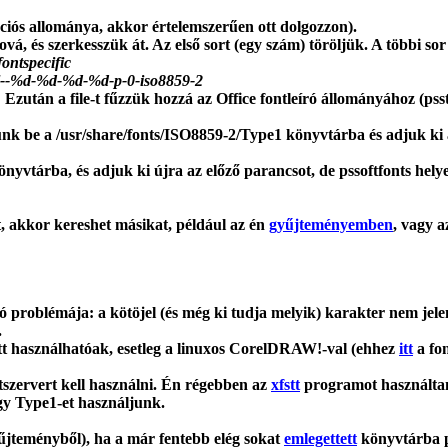
ciós allománya, akkor értelemszerűen ott dolgozzon).
hová, és szerkesszük át. Az első sort (egy szám) töröljük. A többi sor
ontspecific
l--%d-%d-%d-%d-p-0-iso8859-2
! Ezután a file-t fűzzük hozzá az Office fontleíró állományához (pss
épjünk be a /usr/share/fonts/ISO8859-2/Type1 könyvtárba és adjuk ki
nyvtárba, és adjuk ki újra az előző parancsot, de pssoftfonts helyet
t, akkor kereshet másikat, például az én
gyűjteményemben
, vagy a
 problémája: a kötöjel (és még ki tudja melyik) karakter nem jele
.
tt használhatóak, esetleg a linuxos CorelDRAW!-val (ehhez
itt
a fon
szervert kell használni. Én régebben az
xfstt
programot használtam.
gy Type1-et használjunk.
yűjteményből), ha a már fentebb elég sokat
emlegettett
könyvtárba pak