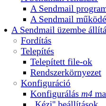
A Sendmail program 
A Sendmail működé
A Sendmail üzembe állít
Fordítás
Telepítés
Telepített file-ok
Rendszerkörnyezet
Konfiguráció
Konfigurálás
m4
ma
,,Kézi'' beállítások