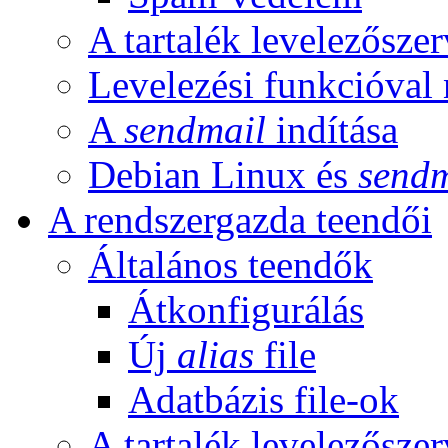
A tartalék levelezőszer
Levelezési funkcióval
A
sendmail
indítása
Debian Linux és
sendm
A rendszergazda teendői
Általános teendők
Átkonfigurálás
Új
alias
file
Adatbázis file-ok
A tartalék levelezőszer