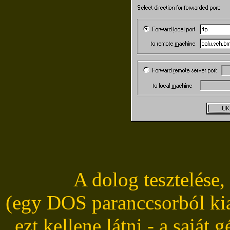
A dolog tesztelése
(egy DOS paranccsorból k
ezt kellene látni - a saját