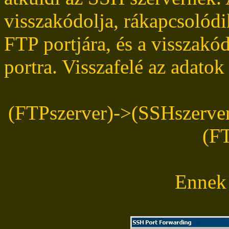
visszakódolja, rákapcsolódik
FTP portjára, és a visszakó
portra. Visszafelé az adato
(FTPszerver)->(SSHszerver)-
(FT
Ennek 