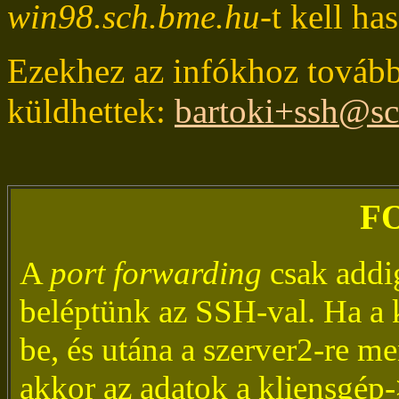
win98.sch.bme.hu
-t kell ha
Ezekhez az infókhoz tovább
küldhettek:
bartoki+ssh@s
F
A
port forwarding
csak addig
beléptünk az SSH-val. Ha a k
be, és utána a szerver2-re m
akkor az adatok a kliensgép