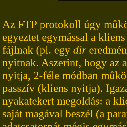
Az FTP protokoll úgy mûkö
egyeztet egymással a kliens 
fájlnak (pl. egy
dir
eredmény
nyitnak. Aszerint, hogy az a
nyitja, 2-féle módban mûköd
passzív (kliens nyitja). Iga
nyakatekert megoldás: a klie
saját magával beszél (a para
adatcsatornát mégis egymás