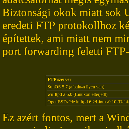
Biztonsági okok miatt sok
eredeti FTP protokollhoz ké
építettek, ami miatt nem m
port forwarding feletti FTP-
FTP szerver
SunOS 5.7 (a balu-n ilyen van)
wu-ftpd 2.6.0 (Linuxon elterjedt)
OpenBSD-féle in.ftpd 6.2/Linux-0.10 (Debia
Ez azért fontos, mert a Wi