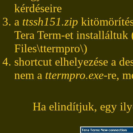
kérdéseire
a
ttssh151.zip
kitömörítés
Tera Term-et installáltuk
Files\ttermpro\)
shortcut elhelyezése a d
nem a
ttermpro.exe
-re, m
Ha elindítjuk, egy ily