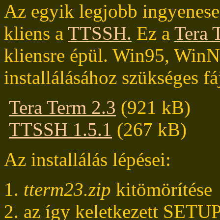
Az egyik legjobb ingyenes
kliens a
TTSSH.
Ez a
Tera 
kliensre épül. Win95, WinN
installálásához szükséges fá
Tera Term 2.3
(921 kB)
TTSSH 1.5.1
(267 kB)
Az installálás lépései:
tterm23.zip
kitömörítése
az így keletkezett SETUP