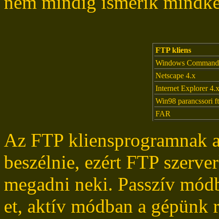
nem mindig ismerik mindké
FTP kliens
Windows Command
Netscape 4.x
Internet Explorer 4.
Win98 parancssori ft
FAR
Az FTP kliensprogramnak a
beszélnie, ezért FTP szerver
megadni neki. Passzív mód
et, aktív módban a gépünk r