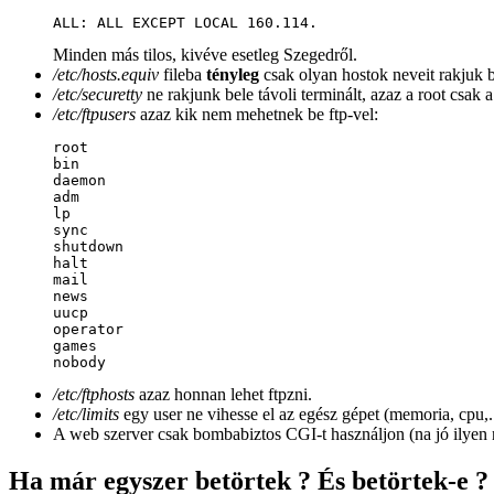
ALL: ALL EXCEPT LOCAL 160.114.
Minden más tilos, kivéve esetleg Szegedről.
/etc/hosts.equiv
fileba
tényleg
csak olyan hostok neveit rakjuk
/etc/securetty
ne rakjunk bele távoli terminált, azaz a root csak 
/etc/ftpusers
azaz kik nem mehetnek be ftp-vel:
root

bin

daemon

adm

lp

sync

shutdown

halt

mail

news

uucp

operator

games

/etc/ftphosts
azaz honnan lehet ftpzni.
/etc/limits
egy user ne vihesse el az egész gépet (memoria, cpu,..
A web szerver csak bombabiztos CGI-t használjon (na jó ilyen n
Ha már egyszer betörtek ? És betörtek-e ?