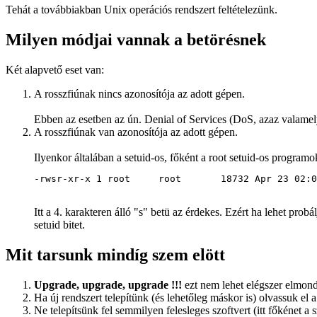
Tehát a továbbiakban Unix operációs rendszert feltételezünk.
Milyen módjai vannak a betörésnek
Két alapvető eset van:
A rosszfiúnak nincs azonosítója az adott gépen.
Ebben az esetben az ún. Denial of Services (DoS, azaz valamely
A rosszfiúnak van azonosítója az adott gépen.
Ilyenkor általában a setuid-os, főként a root setuid-os programo
-rwsr-xr-x 1 root     root       18732 Apr 23 02:0
Itt a 4. karakteren álló "s" betü az érdekes. Ezért ha lehet pr
setuid bitet.
Mit tarsunk mindíg szem elött
Upgrade, upgrade, upgrade !!!
ezt nem lehet elégszer elmond
Ha új rendszert telepítünk (és lehetőleg máskor is) olvassuk el
Ne telepítsünk fel semmilyen felesleges szoftvert (itt főkénet a