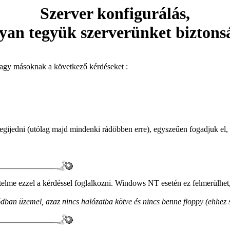
Szerver konfigurálás,
yan tegyük szerverünket bizton
vagy másoknak a következő kérdéseket :
egijedni (utólag majd mindenki rádöbben erre), egyszeűen fogadjuk el, 
telme ezzel a kérdéssel foglalkozni. Windows NT esetén ez felmerülhet,
dban üzemel, azaz nincs halózatba kötve és nincs benne floppy (ehhez