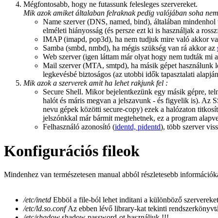
Mégfontosabb, hogy ne futassunk felesleges szervereket.
Mik azok amiket általaban felraknak pedig valójában soha ne
Name szerver (DNS, named, bind), általában mindenhol va
elméleti hiányosság (és persze ezt ki is használjak a ros
IMAP (imapd, pop3d), ha nem tudjuk mire való akkor való
Samba (smbd, nmbd), ha mégis szükség van rá akkor az
Web szerver (igen láttam már olyat hogy nem tudták mi
Mail szerver (MTA, smtpd), ha másik gépet használunk le
legkevésbé biztoságos (az utobbi idők tapasztalati alapj
Mik azok a szerverek amit ha lehet rakjunk fel :
Secure Shell. Mikor bejelentkezünk egy másik gépre, telnet
halót és máris megvan a jelszavunk - és figyelik is). Az S
nevu gépek közötti secure-copy) ezek a halózaton titkosítva
jelszónkkal már bármit megtehetnek, ez a program alapvet
Felhasználó azonosító (
identd, pidentd
), több szerver v
Konfigurációs fileok
Mindenhez van természetesen manual abból részletesebb információkat 
/etc/inetd
Ebböl a file-ból lehet inditani a különböző szerverek
/etc/ld.so.conf
Az ebben lévő library-kat tekinti rendszerkönyvt
/etc/shadow
shadow password-ot használjuk !!!