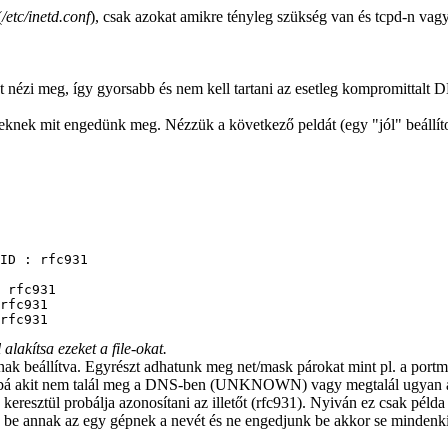
(
/etc/inetd.conf
), csak azokat amikre tényleg szükség van és tcpd-n vag
-t nézi meg, így gyorsabb és nem kell tartani az esetleg kompromittalt 
knek mit engedünk meg. Nézzük a következő peldát (egy "jól" beállított
ID : rfc931

 rfc931

rfc931

lakítsa ezeket a file-okat.
ak beállítva. Egyrészt adhatunk meg net/mask párokat mint pl. a portm
ovabbá akit nem talál meg a DNS-ben (UNKNOWN) vagy megtalál ugyan a
sztül probálja azonosítani az illetőt (rfc931). Nyiván ez csak példa d
k be annak az egy gépnek a nevét és ne engedjunk be akkor se mindenk