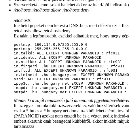
Szervereket/daemon-okat ha lehet akkor az inetd-ből indítsunk 
/etc/hosts, /etc/hosts.allow, /etc/hosts.deny
/etc/hosts
Ide beírt gepeket nem keresi a DNS-ben, mert először ezt a file
/etc/hosts.allow, /etc/hosts.deny
Ez talán a legfontosabb, ezekkel adhatjuk meg, hogy megy gépe
portmap: 160.114.0.0/255.255.0.0

portmap: 255.255.255.255 0.0.0.0

in.talkd: ALL EXCEPT UNKNOWN PARANOID : rfc931

in.identd: ALL EXCEPT UNKNOWN PARANOID

in.ntalkd: ALL EXCEPT UNKNOWN PARANOID : rfc931

in.fingerd: .hu EXCEPT UNKNOWN PARANOID : rfc931

in.ftpd: ALL EXCEPT UNKNOWN PARANOID : rfc931

in.telnetd: .hu .hungary.net EXCEPT UNKNOWN PARANO
sshd: ALL EXCEPT UNKNOWN PARANOID : rfc931

ipop3d: .hu .hungary.net EXCEPT UNKNOWN PARANOID :
imapd: .hu .hungary.net EXCEPT UNKNOWN PARANOID : 
Mindenki a saját rendszerén futó daemonok figyelembevételével a
Itt az egyes protokolokhoz/szerverekhez való hozzáférések vann
csak a *.hu es a *.hungary.net domain-ekből lehet elérni, t
(PARANOID) azokat nem engedi be és a végen pedig indetd-n kere
embert akarunk csak beengedni külföldről, akkor inkább rakju
tartalmazza :