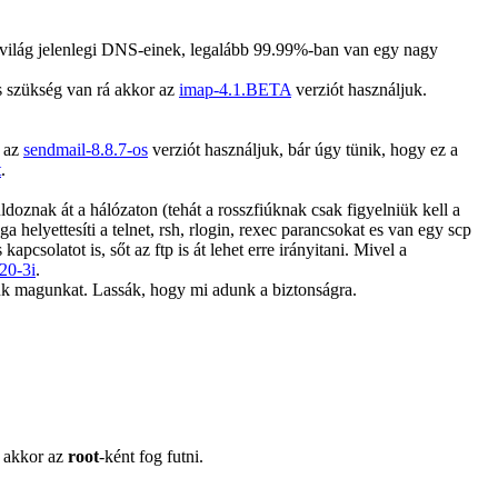
a világ jelenlegi DNS-einek, legalább 99.99%-ban van egy nagy
s szükség van rá akkor az
imap-4.1.BETA
verziót használjuk.
r az
sendmail-8.8.7-os
verziót használjuk, bár úgy tünik, hogy ez a
t
.
ldoznak át a hálózaton (tehát a rosszfiúknak csak figyelniük kell a
 helyettesíti a telnet, rsh, rlogin, rexec parancsokat es van egy scp
pcsolatot is, sőt az ftp is át lehet erre irányitani. Mivel a
.20-3i
.
uk magunkat. Lassák, hogy mi adunk a biztonságra.
t akkor az
root
-ként fog futni.