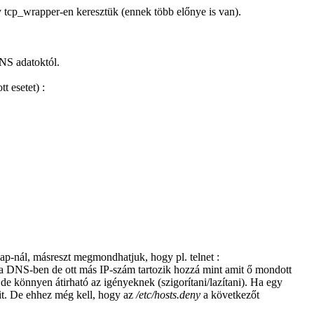
y tcp_wrapper-en keresztük (ennek több előnye is van).
DNS adatoktól.
 esetet) :
ap-nál, másreszt megmondhatjuk, hogy pl. telnet :
 DNS-ben de ott más IP-szám tartozik hozzá mint amit ő mondott
e könnyen átirható az igényeknek (szigorítani/lazítani). Ha egy
it. De ehhez még kell, hogy az
/etc/hosts.deny
a következőt