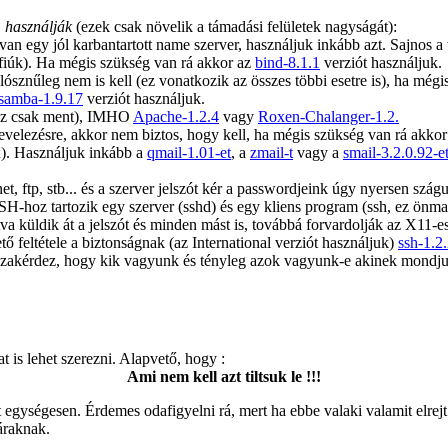
m használják
(ezek csak növelik a támadási felületek nagyságát):
n egy jól karbantartott name szerver, használjuk inkább azt. Sajnos 
szfiúk). Ha mégis szükség van rá akkor az
bind-8.1.1
verziót használjuk.
sznűleg nem is kell (ez vonatkozik az összes többi esetre is), ha mégi
samba-1.9.17
verziót használjuk.
 az csak ment), IMHO
Apache-1.2.4
vagy
Roxen-Chalanger-1.2.
velezésre, akkor nem biztos, hogy kell, ha mégis szükség van rá akko
án). Használjuk inkább a
qmail-1.01-et
, a
zmail-t
vagy a
smail-3.2.0.92-e
, ftp, stb... és a szerver jelszót kér a passwordjeink úgy nyersen szágu
SH-hoz tartozik egy szerver (sshd) és egy kliens program (ssh, ez önmaga
 küldik át a jelszót és minden mást is, továbbá forvardolják az X11-es ka
ő feltétele a biztonságnak (az International verziót használjuk)
ssh-1.2
isszakérdez, hogy kik vagyunk és tényleg azok vagyunk-e akinek mondj
is lehet szerezni. Alapvető, hogy :
Ami nem kell azt tiltsuk le !!!
et egységesen. Érdemes odafigyelni rá, mert ha ebbe valaki valamit elrej
áraknak.