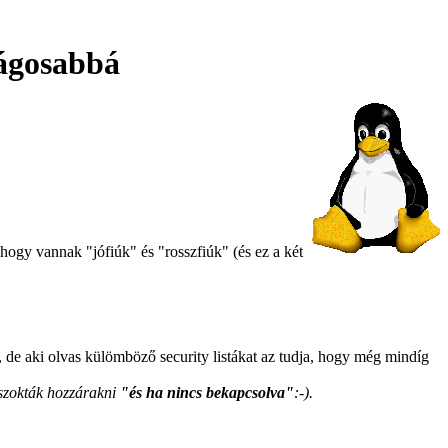
ságosabbá
hogy vannak "jófiúk" és "rosszfiúk" (és ez a két
 de aki olvas külömböző security listákat az tudja, hogy még mindíg
 szokták hozzárakni
"és ha nincs bekapcsolva"
:-).