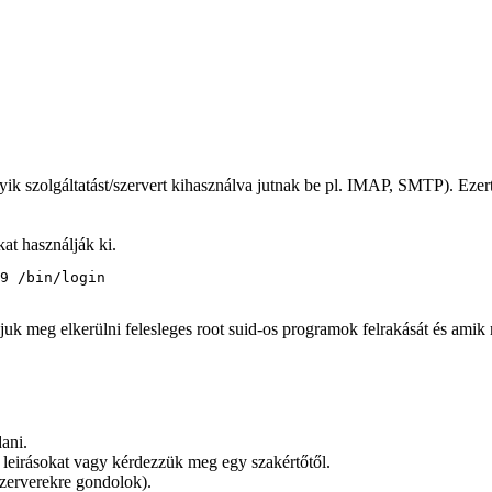
ik szolgáltatást/szervert kihasználva jutnak be pl. IMAP, SMTP). Ezer
kat használják ki.
9 /bin/login
obáljuk meg elkerülni felesleges root suid-os programok felrakását és a
ani.
 a leirásokat vagy kérdezzük meg egy szakértőtől.
 szerverekre gondolok).