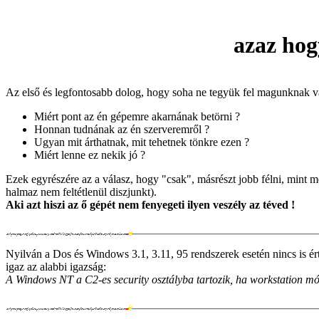
azaz hog
Az első és legfontosabb dolog, hogy soha ne tegyük fel magunknak 
Miért pont az én gépemre akarnának betörni ?
Honnan tudnának az én szerveremről ?
Ugyan mit árthatnak, mit tehetnek tönkre ezen ?
Miért lenne ez nekik jó ?
Ezek egyrészére az a válasz, hogy "csak", másrészt jobb félni, mint m
halmaz nem feltétlenül diszjunkt).
Aki azt hiszi az ő gépét nem fenyegeti ilyen veszély az téved !
Nyilván a Dos és Windows 3.1, 3.11, 95 rendszerek esetén nincs is ér
igaz az alabbi igazság:
A Windows NT a C2-es security osztályba tartozik, ha workstation mó