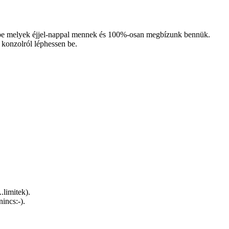
 be melyek éjjel-nappal mennek és 100%-osan megbízunk bennük.
a konzolról léphessen be.
.limitek).
incs:-).