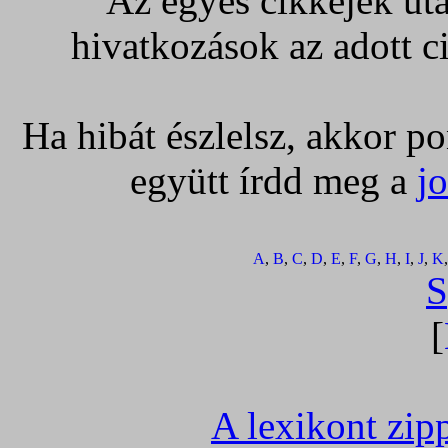
Az egyes cikkejek utá
hivatkozások az adott c
Ha hibát észlelsz, akkor po
együtt írdd meg a
j
A
,
B
,
C
,
D
,
E
,
F
,
G
,
H
,
I
,
J
,
K
S
[
A lexikont zippe