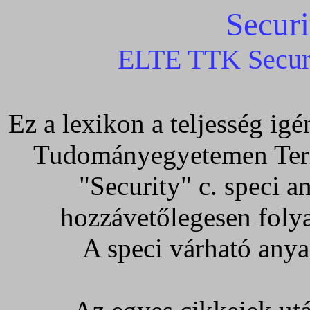
Secur
ELTE TTK Securi
Ez a lexikon a teljesség ig
Tudományegyetemen Term
"Security" c. speci a
hozzávetőlegesen folya
A speci várható anya