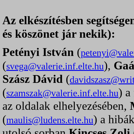
Az elkészítésben segítsége
és köszönet jár nekik):
Petényi István
(
petenyi@valer
(
),
Gaá
svega@valerie.inf.elte.hu
Szász Dávid
(
davidszasz@wri
(
) a
szamszak@valerie.inf.elte.hu
az oldalak elhelyezésében,
(
) a hibá
maulis@ludens.elte.hu
utolsó sorban
Kincses Zoli