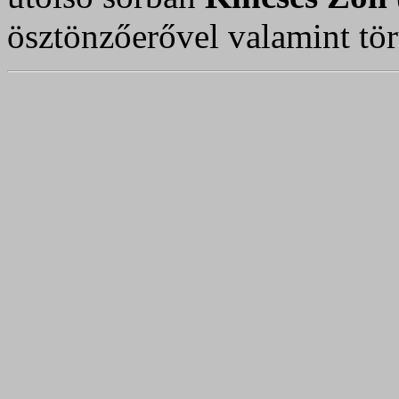
ösztönzőerővel valamint törü