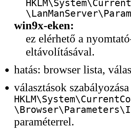
HKLM\System\Curren
\LanManServer\Para
win9x-eken:
ez elérhető a nyomtató-
eltávolításával.
hatás: browser lista, vál
választások szabályozása
HKLM\System\CurrentCo
\Browser\Parameters\I
paraméterrel.