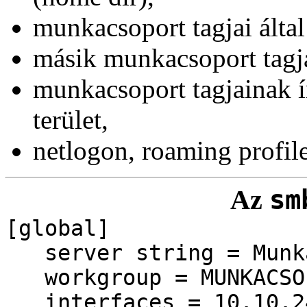
munkacsoport tagjai által 
másik munkacsoport tagjai
munkacsoport tagjainak í
terület,
netlogon, roaming profil
Az
sm
[global]
server string = Munka
workgroup = MUNKACSO
interfaces = 10.10.2