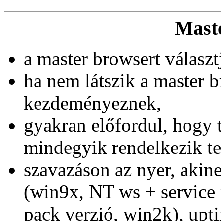
Mast
a master browsert választ
ha nem látszik a master b
kezdeményeznek,
gyakran előfordul, hogy 
mindegyik rendelkezik tel
szavazáson az nyer, aki
(win9x, NT ws + service 
pack verzió, win2k), upti