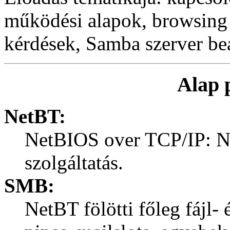
működési alapok, browsing t
kérdések, Samba szerver beá
Alap 
NetBT:
NetBIOS over TCP/IP: N
szolgáltatás.
SMB:
NetBT fölötti főleg fájl