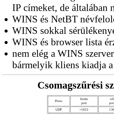
IP címeket, de általában 
WINS és NetBT névfelol
WINS sokkal sérülékeny
WINS és browser lista ér
nem elég a WINS szervere
bármelyik kliens kiadja 
Csomagszűrési s
forrás
cél
Proto
port
por
UDP
>1023
13