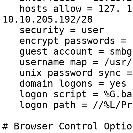
hosts allow = 127. 10
10.10.205.192/28
security = user
encrypt passwords = 
guest account = smbg
username map = /usr/
unix password sync =
domain logons = yes
logon script = %G.ba
logon path = //%L/Pr
# Browser Control Optio