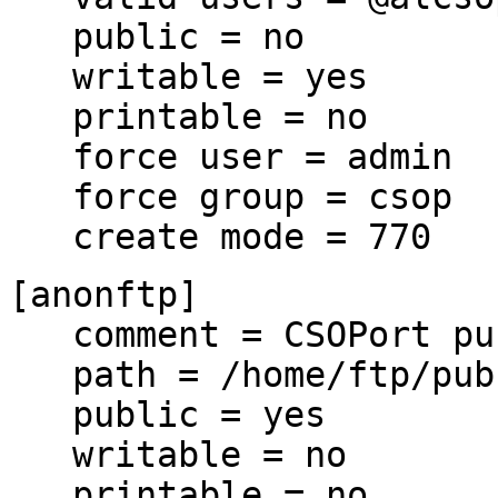
public = no
writable = yes
printable = no
force user = admin
force group = csop
create mode = 770
[anonftp]
comment = CSOPort pub
path = /home/ftp/pub
public = yes
writable = no
printable = no