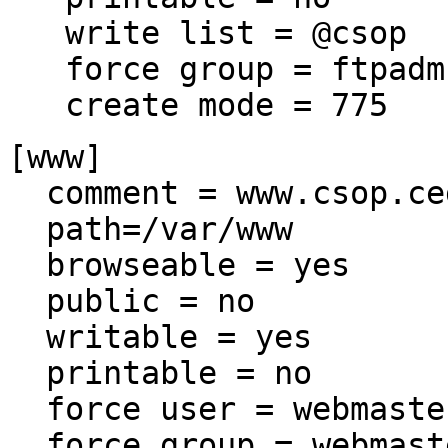
write list = @csop
force group = ftpadm
create mode = 775
[www]
comment = www.csop.ceg
path=/var/www
browseable = yes
public = no
writable = yes
printable = no
force user = webmaste
force group = webmast