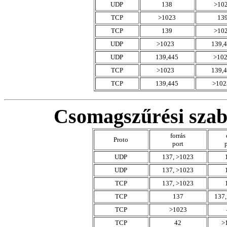
UDP
138
>10
TCP
>1023
13
TCP
139
>10
UDP
>1023
139,
UDP
139,445
>10
TCP
>1023
139,
TCP
139,445
>10
Csomagszűrési sza
forrás
Proto
port
UDP
137, >1023
UDP
137, >1023
TCP
137, >1023
TCP
137
137,
TCP
>1023
TCP
42
>