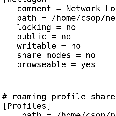
comment = Network Log
path = /home/csop/ne
locking = no
public = no
writable = no
share modes = no
browseable = yes
# roaming profile share
[Profiles]
path = /home/csop/pr