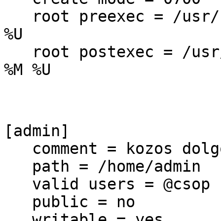
root preexec = /usr/b
%U
root postexec = /usr/
%M %U
[admin]
comment = kozos dolg
path = /home/admin
valid users = @csop
public = no
writable = yes