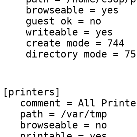
browseable = yes
guest ok = no
writeable = yes
create mode = 744
directory mode = 75
[printers]
comment = All Printe
path = /var/tmp
browseable = no
printable = yes