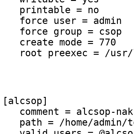
printable = no
force user = admin
force group = csop
create mode = 770
root preexec = /usr/l
[alcsop]
comment = alcsop-nak
path = /home/admin/t
valid users = @alcso