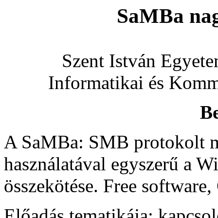
SaMBa nag
Szent István Egyete
Informatikai és Komm
Be
A SaMBa: SMB protokolt m
használatával egyszerű a W
összekötése. Free softwar
Előadás tematikája: kapcsol