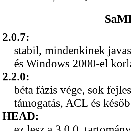
SaMB
2.0.7:
stabil, mindenkinek java
és Windows 2000-el korl
2.2.0:
béta fázis vége, sok fejle
támogatás, ACL és késő
HEAD:
ez lesz a 3.0.0, tartomán