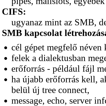
pipes, mailslots, egyebek 
CIFS:
ugyanaz mint az SMB, de 
SMB kapcsolat létrehozásá
cél gépet megfelő néven k
felek a dialektusban meg
erőforrás - például fájl m
ha újabb erőforrás kell,
belül új tree connect,
message, echo, server inf