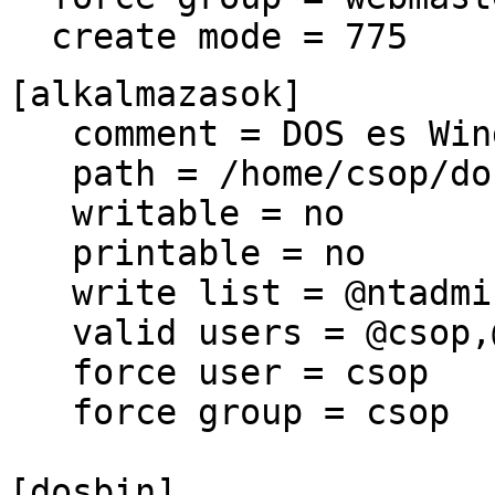
create mode = 775
[alkalmazasok]
comment = DOS es Wind
path = /home/csop/do
writable = no
printable = no
write list = @ntadmi
valid users = @csop,
force user = csop
force group = csop
[dosbin]