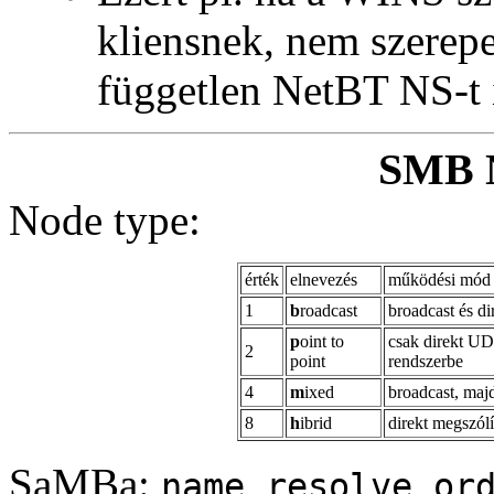
kliensnek, nem szerepel
független NetBT NS-t i
SMB N
Node type:
érték
elnevezés
működési mód
1
b
roadcast
broadcast és d
p
oint to
csak direkt UD
2
point
rendszerbe
4
m
ixed
broadcast, majd
8
h
ibrid
direkt megszólí
SaMBa:
name resolve or