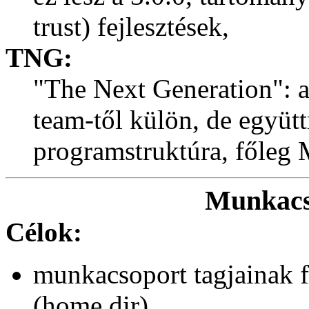
trust) fejlesztések,
TNG:
"The Next Generation": al
team-től külön, de együt
programstruktúra, főleg 
Munkacs
Célok:
munkacsoport tagjainak fe
(home dir),