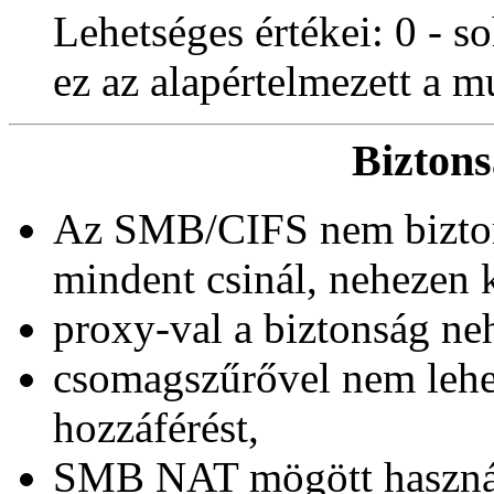
Lehetséges értékei: 0 - s
ez az alapértelmezett a 
Biztons
Az SMB/CIFS nem biztons
mindent csinál, nehezen 
proxy-val a biztonság neh
csomagszűrővel nem lehe
hozzáférést,
SMB NAT mögött használh