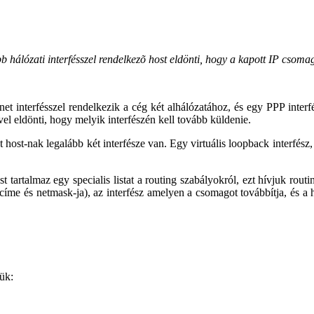
b hálózati interfésszel rendelkezõ host eldönti, hogy a kapott IP csoma
et interfésszel rendelkezik a cég két alhálózatához, és egy PPP interf
el eldönti, hogy melyik interfészén kell tovább küldenie.
 host-nak legalább két interfésze van. Egy virtuális loopback interfész,
rtalmaz egy specialis listat a routing szabályokról, ezt hívjuk routi
 címe és netmask-ja), az interfész amelyen a csomagot továbbítja, és a
jük: