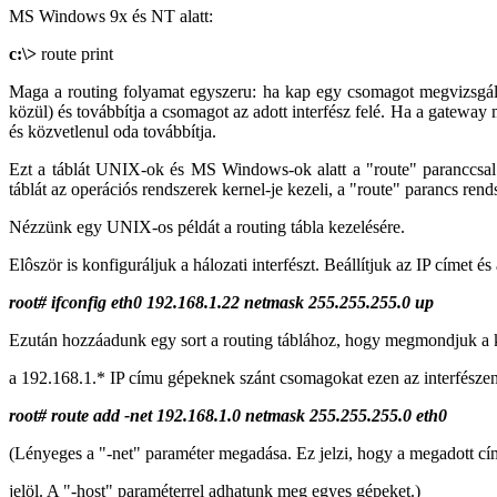
MS Windows 9x és NT alatt:
c:\>
route print
Maga a routing folyamat egyszeru: ha kap egy csomagot megvizsgálja 
közül) és továbbítja a csomagot az adott interfész felé. Ha a gateway 
és közvetlenul oda továbbítja.
Ezt a táblát UNIX-ok és MS Windows-ok alatt a "route" paranccsal
táblát az operációs rendszerek kernel-je kezeli, a "route" parancs rends
Nézzünk egy UNIX-os példát a routing tábla kezelésére.
Elôször is konfiguráljuk a hálozati interfészt. Beállítjuk az IP címet és
root# ifconfig eth0 192.168.1.22 netmask 255.255.255.0 up
Ezután hozzáadunk egy sort a routing táblához, hogy megmondjuk a 
a 192.168.1.* IP címu gépeknek szánt csomagokat ezen az interfészen
root# route add -net 192.168.1.0 netmask 255.255.255.0 eth0
(Lényeges a "-net" paraméter megadása. Ez jelzi, hogy a megadott cí
jelöl. A "-host" paraméterrel adhatunk meg egyes gépeket.)