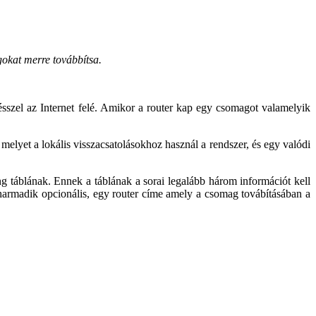
gokat merre továbbítsa.
ésszel az Internet felé. Amikor a router kap egy csomagot valamelyik
 melyet a lokális visszacsatolásokhoz használ a rendszer, és egy valódi
ng táblának. Ennek a táblának a sorai legalább három információt kell
 harmadik opcionális, egy router címe amely a csomag továbításában a