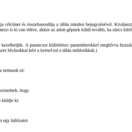
célcímet és összehasonlítja a tábla minden bejegyzésével. Kiválasztj
mezo is ki van töltve, akkor az adott gépnek küldi tovább, ha nincs kit
 kezelhetjük. A parancsot különbözo paraméterekkel meghívva hozzáad
zer hívásokkal kéri a kernel-tol a tábla módosítását.)
 a netmask-ot:
kernelnek, hogy
 küldje ki:
m egy hálózatot