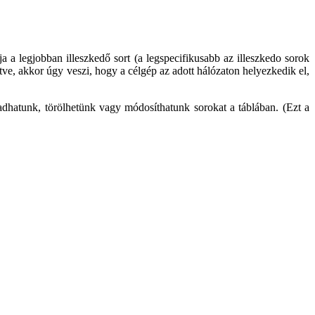
a a legjobban illeszked
ő sort (a legspecifikusabb az illeszkedo sorok
öltve, akkor úgy veszi, hogy a célgép az adott hálózaton helyezkedi
k el,
hatunk, törölhetünk vagy módosíthatunk sorokat a táblában. (Ezt a