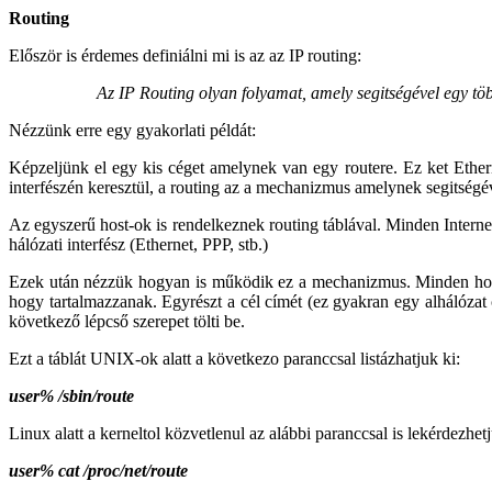
Routing
Először is érdemes definiálni mi is az az IP routing:
Az IP Routing olyan folyamat, amely segitségével egy töb
Nézzünk erre egy gyakorlati példát:
Képzeljünk el egy kis céget amelynek van egy routere. Ez ket Ethern
interfészén keresztül, a routing az a mechanizmus amelynek segitségév
Az egyszer
ű host-ok is rendelkeznek routing táblával. Minden Internet
hálózati interfész (Ethernet, PPP, stb.)
Ezek után n
ézzük hogyan is működik ez a mechanizmus. Minden host ta
hogy tartalmazzanak. Egyrészt a cél címét (ez gyakran egy a
l
hálózat
következő lépcső szerepet tölti be.
Ezt a táblát UNIX-ok alatt a következo paranccsal listázhatjuk ki:
user% /sbin/route
Linux alatt a kerneltol közvetlenul az alábbi paranccsal is lekérdezhet
user% cat /proc/net/route