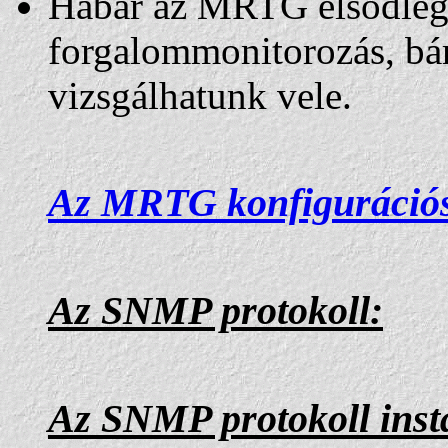
Habár az MRTG elsõdlege
forgalommonitorozás, b
vizsgálhatunk vele.
Az MRTG konfigurációs f
Az SNMP protokoll:
Az SNMP protokoll insta