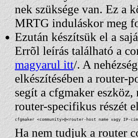
nek szüksége van. Ez a kö
MRTG induláskor meg fog
Ezután készítsük el a saj
Errõl leírás található a c
magyarul itt
/. A nehézség
elkészítésében a router-
segít a cfgmaker eszköz,
router-specifikus részét el
cfgmaker <community>@<router-host name vagy IP-cím
Ha nem tudjuk a router c