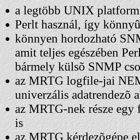
a legtöbb UNIX platfor
Perlt használ, így könnyû 
könnyen hordozható SNM
amit teljes egészében Per
bármely külsõ SNMP csom
az MRTG logfile-jai NE
univerzális adatrendezõ 
az MRTG-nek része egy f
is
az MRTG kérdezõgépe ell