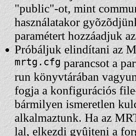
"public"-ot, mint commu
használatakor gyõzõdjün
paramétert hozzáadjuk az
Próbáljuk elindítani az 
mrtg.cfg
parancsot a pa
run könyvtárában vagyu
fogja a konfigurációs file
bármilyen ismeretlen kulc
alkalmaztunk. Ha az MRT
lal, elkezdi gyûjteni a fo