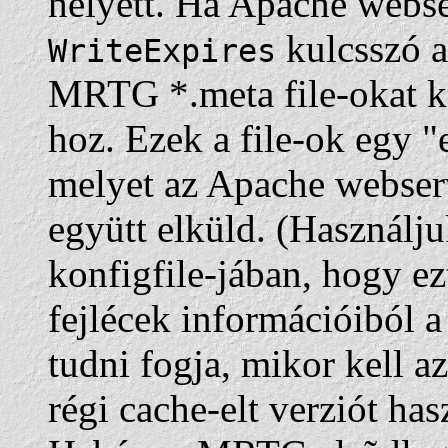
helyett. Ha Apache webse
kulcsszó a
WriteExpires
MRTG *.meta file-okat k
hoz. Ezek a file-ok egy "
melyet az Apache webser
együtt elküld. (Használj
konfigfile-jában, hogy e
fejlécek információiból 
tudni fogja, mikor kell az
régi cache-elt verziót has