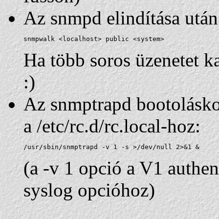
Az snmpd elindítása után
snmpwalk <localhost> public <system>
Ha több soros üzenetet ka
:)
Az snmptrapd bootoláskor
a /etc/rc.d/rc.local-hoz:
/usr/sbin/snmptrapd -v 1 -s >/dev/null 2>&1 &
(a -v 1 opció a V1 authen
syslog opcióhoz)