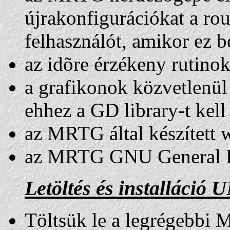
újrakonfigurációkat a rou
felhasználót, amikor ez 
az idõre érzékeny rutino
a grafikonok közvetlenü
ehhez a GD library-t kell
az MRTG által készített w
az MRTG GNU General Pub
Letöltés és installáció
Töltsük le a legrégebbi 