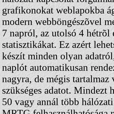
grafikonokat weblapokba á
modern webböngészõvel meg
7 napról, az utolsó 4 hétrõl 
statisztikákat. Ez azért le
készít minden olyan adatról,
naplót automatikusan rende
nagyra, de mégis tartalmaz
szükséges adatot. Mindezt h
50 vagy annál több hálózati
MRTG felhasználhatósága n