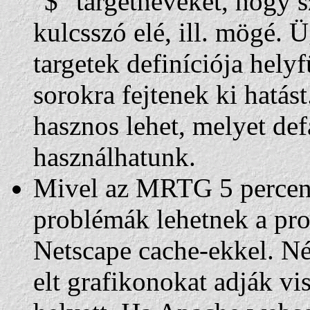
"$" targetneveket, hogy 
kulcsszó elé, ill. mögé. 
targetek definíciója hel
sorokra fejtenek ki hatást
hasznos lehet, melyet defa
használhatunk.
Mivel az MRTG 5 percenké
problémák lehetnek a pro
Netscape cache-ekkel. Né
elt grafikonokat adják vis