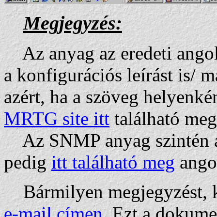
Megjegyzés:
Az anyag az eredeti angol
a konfigurációs leírást is/ 
azért, ha a szöveg helyenkén
MRTG site itt
található meg
Az SNMP anyag szintén ang
pedig
itt található meg
angol
Bármilyen megjegyzést, k
e-mail címen
. Ezt a dokume