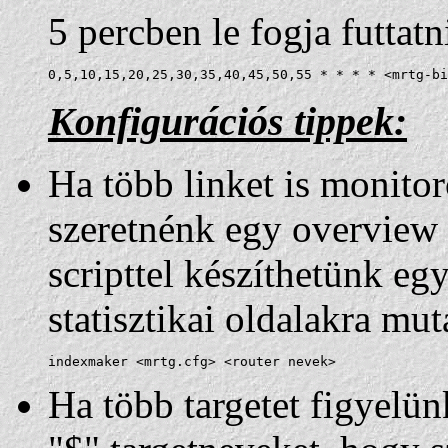
5 percben le fogja futtatn
0,5,10,15,20,25,30,35,40,45,50,55 * * * * <mrtg-bi
Konfigurációs tippek:
Ha több linket is monito
szeretnénk egy overview 
scripttel készíthetünk e
statisztikai oldalakra mu
indexmaker <mrtg.cfg> <router nevek>
Ha több targetet figyelünk