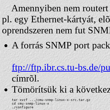
Amennyiben nem routert s
pl. egy Ethernet-kártyát, el
oprendszeren nem fut SNMP. 
A forrás SNMP port packa
ftp://ftp.ibr.cs.tu-bs.de
címrõl.
Tömörítsük ki a következ
tar xvzf .../cmu-snmp-linux-x-src.tar.gz

cd cmu-snmp-linux-x

./configure
