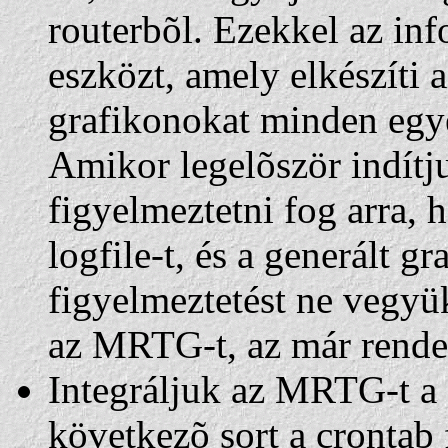
routerbõl. Ezekkel az inf
eszközt, amely elkészíti a
grafikonokat minden egyes
Amikor legelõször indítj
figyelmeztetni fog arra,
logfile-t, és a generált g
figyelmeztetést ne vegyü
az MRTG-t, az már rende
Integráljuk az MRTG-t a
következõ sort a crontab