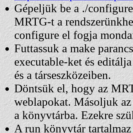
Gépeljük be a ./configure
MRTG-t a rendszerünkhez
configure el fogja monda
Futtassuk a make parancso
executable-ket és editál
és a társeszközeiben.
Döntsük el, hogy az MRTG 
weblapokat. Másoljuk az 
a könyvtárba. Ezekre szü
A run könyvtár tartalmaz