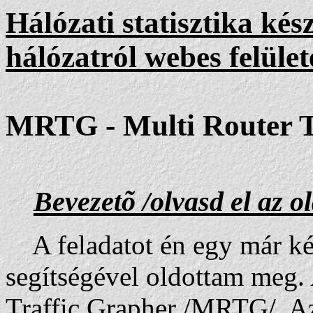
Hálózati statisztika kés
hálózatról webes felüle
MRTG - Multi Router T
Bevezetõ /olvasd el az o
A feladatot én egy már kés
segítségével oldottam meg.
Traffic Grapher /MRTG/. A