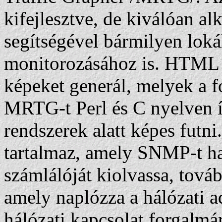
kifejlesztve, de kiválóan al
segítségével bármilyen loká
monitorozásához is. HTML 
képeket generál, melyek a f
MRTG-t Perl és C nyelven
rendszerek alatt képes futn
tartalmaz, amely SNMP-t ha
számlálóját kiolvassa, tová
amely naplózza a hálózati a
hálózati kapcsolat forgalmár