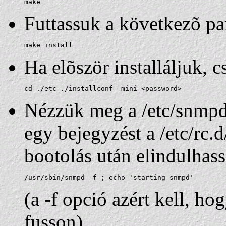
make
Futtassuk a következõ pa
make install
Ha elõször installáljuk, c
cd ./etc ./installconf -mini <password>
Nézzük meg a /etc/snmpd
egy bejegyzést a /etc/rc.
bootolás után elindulhas
/usr/sbin/snmpd -f ; echo 'starting snmpd'
(a -f opció azért kell, h
fusson)