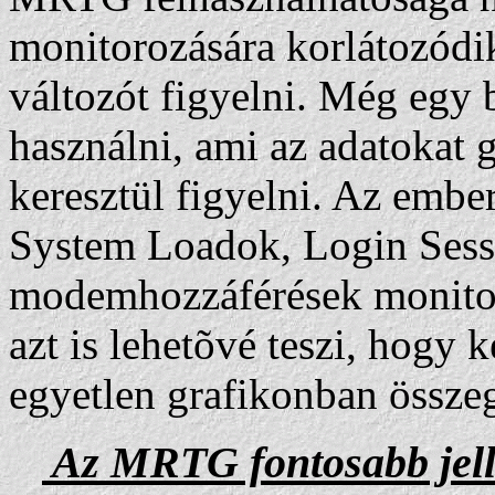
monitorozására korlátozód
változót figyelni. Még egy 
használni, ami az adatokat 
keresztül figyelni. Az emb
System Loadok, Login Sess
modemhozzáférések monitor
azt is lehetõvé teszi, hogy 
egyetlen grafikonban össze
Az MRTG fontosabb jell