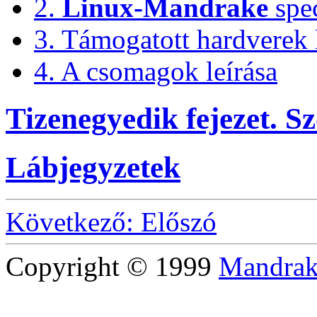
2.
Linux-Mandrake
spec
3. Támogatott hardverek l
4. A csomagok leírása
Tizenegyedik fejezet. S
Lábjegyzetek
Következő: Előszó
Copyright © 1999
Mandrak