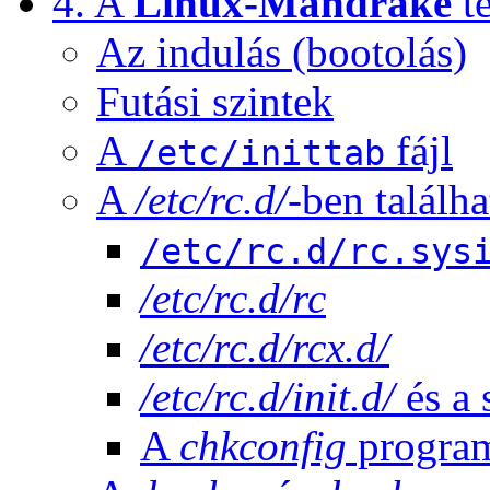
4. A
Linux-Mandrake
te
Az indulás (bootolás)
Futási szintek
A
fájl
/etc/inittab
A
/etc/rc.d/
-ben találha
/etc/rc.d/rc.sys
/etc/rc.d/rc
/etc/rc.d/rcx.d/
/etc/rc.d/init.d/
és a 
A
chkconfig
progra