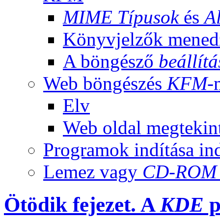
MIME
Típusok
és
A
Könyvjelzők mened
A böngésző
beállítá
Web böngészés
KFM
-
Elv
Web oldal megtekinté
Programok indítása in
Lemez vagy
CD-ROM
Ötödik fejezet. A
KDE
p