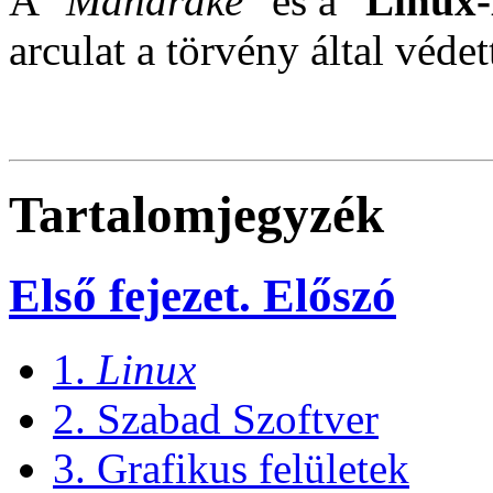
A "
Mandrake
" és a "
Linux
arculat a törvény által védet
Tartalomjegyzék
Első fejezet. Előszó
1.
Linux
2. Szabad Szoftver
3. Grafikus felületek