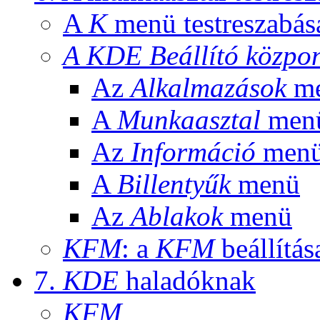
A
K
menü testreszabás
A
KDE
Beállító közpo
Az
Alkalmazások
m
A
Munkaasztal
men
Az
Információ
men
A
Billentyűk
menü
Az
Ablakok
menü
KFM
: a
KFM
beállítás
7.
KDE
haladóknak
KFM