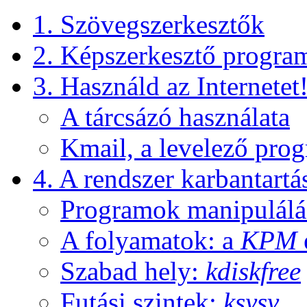
1. Szövegszerkesztők
2. Képszerkesztő progra
3. Használd az Internetet
A tárcsázó használata
Kmail, a levelező pro
4. A rendszer karbantartá
Programok manipulálá
A folyamatok: a
KPM
Szabad hely:
kdiskfree
Futási szintek:
ksysv