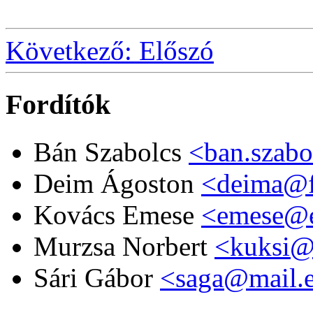
Következő: Előszó
Fordítók
Bán Szabolcs
<ban.szab
Deim Ágoston
<deima@f
Kovács Emese
<emese@e
Murzsa Norbert
<kuksi@
Sári Gábor
<saga@mail.e