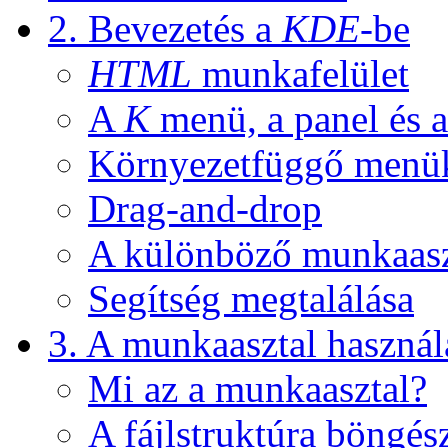
2. Bevezetés a
KDE
-be
HTML
munkafelület
A
K
menü, a panel és a
Környezetfüggő menük
Drag-and-drop
A különböző munkaasz
Segítség megtalálása
3. A munkaasztal használ
Mi az a munkaasztal?
A fájlstruktúra böngé