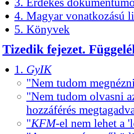
3. Érdekes dokumentumo
4. Magyar vonatkozású l
5. Könyvek
Tizedik fejezet. Függelé
1.
GyIK
"Nem tudom megnézn
"Nem tudom olvasni 
hozzáférés megtagadv
"
KFM
-el nem lehet a '