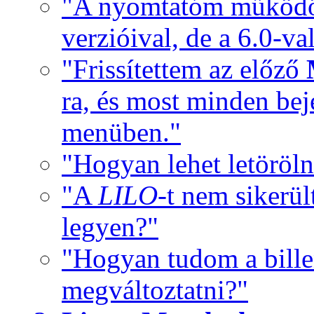
"A nyomtatóm működö
verzióival, de a 6.0-va
"Frissítettem az előző
ra, és most minden be
menüben."
"Hogyan lehet letöröln
"A
LILO
-t nem sikerül
legyen?"
"Hogyan tudom a billen
megváltoztatni?"