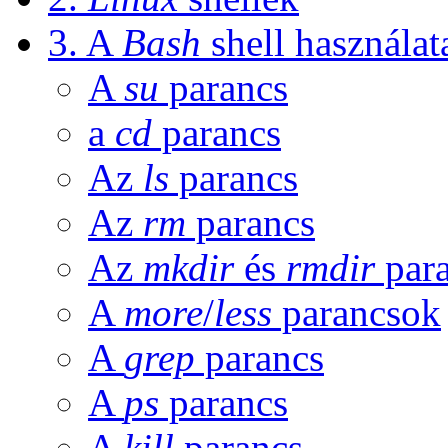
3. A
Bash
shell használat
A
su
parancs
a
cd
parancs
Az
ls
parancs
Az
rm
parancs
Az
mkdir
és
rmdir
par
A
more
/
less
parancsok
A
grep
parancs
A
ps
parancs
A
kill
parancs