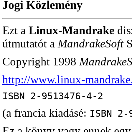
Jogi Közlemény
Ezt a
Linux-Mandrake
dis
útmutatót a
MandrakeSoft
S
Copyright 1998
MandrakeS
http://www.linux-mandrake
ISBN 2-9513476-4-2
(a francia kiadásé:
ISBN 2-
Ez a könyv vagy ennek egy