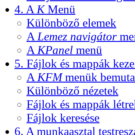
4. A
K
Menü
Különböző elemek
A
Lemez navigátor
me
A
KPanel
menü
5. Fájlok és mappák keze
A
KFM
menük bemuta
Különböző nézetek
Fájlok és mappák létre
Fájlok keresése
6. A munkaasztal testres