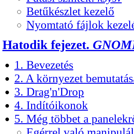
Betűkészlet kezelő
Nyomtató fájlok kezel
Hatodik fejezet.
GNOM
1. Bevezetés
2. A környezet bemutatás
3. Drag'n'Drop
4. Indítóikonok
5. Még többet a panelekr
Egérrel való manipulál