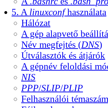
A
.bashrc
és
.bash_pro
5. A
linuxconf
használata
Hálózat
A gép alapvető beállítá
Név megfejtés (
DNS
)
Útválasztók és átjárók
A gépnév feloldási mó
NIS
PPP
/
SLIP
/
PLIP
Felhasználói témaszá