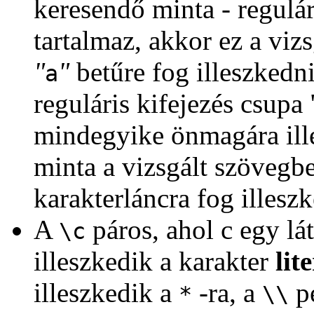
keresendő minta - regulár
tartalmaz, akkor ez a viz
"
"
betűre fog illeszked
a
reguláris kifejezés csupa
mindegyike önmagára ille
minta a vizsgált szövegb
karakterláncra fog illeszk
A
páros, ahol c egy lá
\c
illeszkedik a karakter
lit
illeszkedik a
-ra, a
p
*
\\