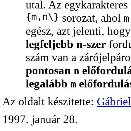
utal. Az egykarakteres
{m,n\}
sorozat, ahol
m
egész, azt jelenti, hog
legfeljebb n-szer
fordu
szám van a zárójelpáro
pontosan
előfordul
n
legalább
előfordulá
m
Az oldalt készitette:
Gábrie
1997. január 28.