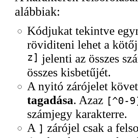
alábbiak:
Kódjukat tekintve egy
röviditeni lehet a kötő
z]
jelenti az összes sz
összes kisbetűjét.
A nyitó zárójelet köve
tagadása
. Azaz
[^0-9
számjegy karakterre.
A
zárójel csak a felso
]