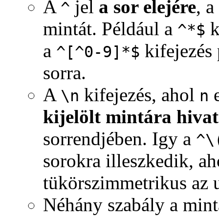
A
jel
a sor elejére
, a
^
mintát. Például a
k
^*$
a
kifejezés
^[^0-9]*$
sorra.
A
kifejezés, ahol
e
\n
n
kijelölt mintára hiva
sorrendjében. Igy a
^\
sorokra illeszkedik, ah
tükörszimmetrikus az u
Néhány szabály a mint