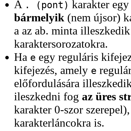
A
karakter egy 
. (pont)
bármelyik
(nem újsor) ka
a az ab. minta illeszkedik 
karaktersorozatokra.
Ha
egy reguláris kifeje
e
kifejezés, amely
regulár
e
előfordulására illeszkedi
ileszkedni fog
az üres st
karakter 0-szor szerepel), 
karakterláncokra is.