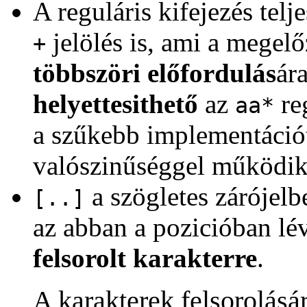
A reguláris kifejezés tel
jelölés is, ami a megelő
+
többszöri előfordulás
ár
helyettesithető
az
reg
aa*
a szűkebb implementációt
valószinűséggel működik
a szögletes zárójelbe
[..]
az abban a pozicióban l
felsorolt karakterre
.
A karakterek felsorolásá