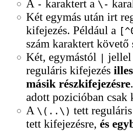
A
karaktert a
karak
-
\-
Két egymás után irt reg
kifejezés. Például a
[^
szám karaktert követő 
Két, egymástól
jelle
|
reguláris kifejezés
ill
másik részkifejezésre
adott pozicióban csak 
A
tett regulári
\(..\)
tett kifejezésre,
és egy