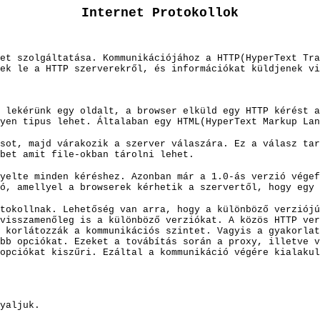
Internet Protokollok
et szolgáltatása. Kommunikációjához a HTTP(HyperText Tr
ek le a HTTP szerverekről, és információkat küldjenek vi
 lekérünk egy oldalt, a browser elküld egy HTTP kérést a
yen tipus lehet. Általaban egy HTML(HyperText Markup Lan
sot, majd várakozik a szerver válaszára. Ez a válasz tar
ebet amit file-okban tárolni lehet.
yelte minden kéréshez. Azonban már a 1.0-ás verzió végef
ó, amellyel a browserek kérhetik a szervertől, hogy egy 
tokollnak. Lehetőség van arra, hogy a különböző verziójú
visszamenőleg is a különböző verziókat. A közös HTTP ver
 korlátozzák a kommunikációs szintet. Vagyis a gyakorlat
bb opciókat. Ezeket a továbítás során a proxy, illetve v
opciókat kiszűri. Ezáltal a kommunikáció v
égére kialakul
yaljuk.