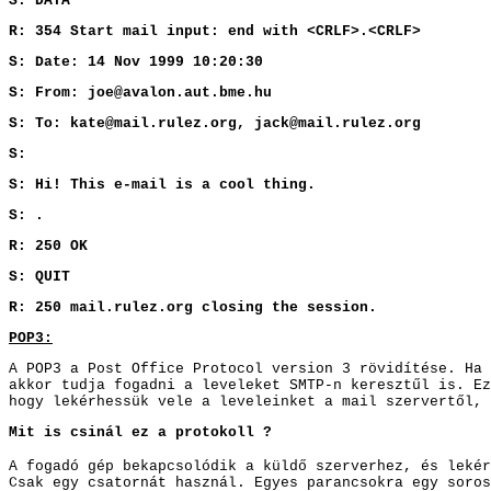
S: DATA
R: 354 Start mail input: end with <CRLF>.<CRLF>
S: Date: 14 Nov 1999 10:20:30
S: From: joe@avalon.aut.bme.hu
S: To: kate@mail.rulez.org, jack@mail.rulez.org
S:
S: Hi! This e-mail is a cool thing.
S: .
R: 250 OK
S: QUIT
R: 250 mail.rulez.org closing the session.
POP3:
A POP3 a Post Office Protocol version 3 rövidítése. Ha 
akkor tudja fogadni a leveleket SMTP-n keresztűl is. Ez
hogy lekérhessük vele a leveleinket a mail szervertől, 
Mit is csinál ez a protokoll ?
A fogadó gép bekapcsolódik a küldő szerverhez,
és lekér
Csak egy csatornát használ. Egyes parancsokra egy soros