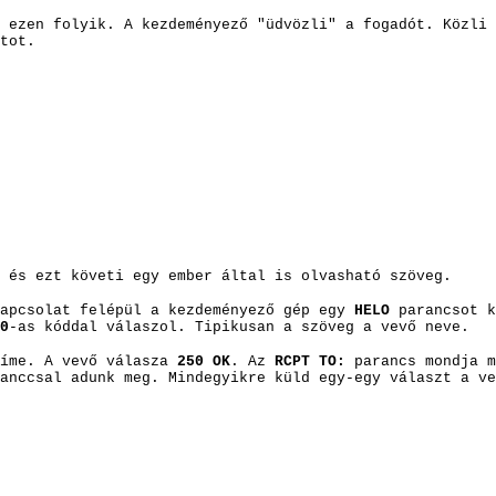
 ezen folyik. A kezdeményező "üdvözli" a fogadót. Közli 
tot.
 é
s ezt követi egy ember által is olvasható szöveg.
kapcsolat felépül a kezdeményező gép egy
HELO
parancsot k
0
-as kóddal válaszol. Tipikusan a szöveg a vevő neve.
címe. A vevő válasza
250 OK
. Az
RCPT TO:
parancs mondja m
anccsal adunk meg. Mindegyikre küld egy-egy választ a v