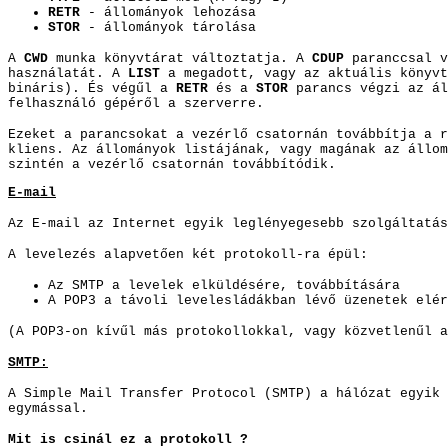
RETR
- állományok lehozása
STOR
- állományok tárolása
A
CWD
munka könyvtárat változtatja. A
CDUP
paranccsal v
használatát. A
LIST
a megadott, vagy az aktuális könyvt
bináris). És végűl a
RETR
és a
STOR
parancs végzi az ál
felhasználó gépéről a s
zerverre.
Ezeket a parancsokat a vezérlő csatornán továbbítja a r
kliens. Az állományok listájának, vagy magának az állom
szintén a vezérlő csatornán továbbítódik.
E-mail
Az E-mail az Internet egyik leglényegesebb szolgáltatás
A levelezés alapvetően két protokoll-ra épül:
Az SMTP a levelek elküldésére, továbbítására
A POP3 a távoli levelesládákban lévő üzenetek elér
(A POP3-on kívűl más protokollokkal, vagy közvetlenűl a
SMTP:
A Simple Mail Transfer Protocol (SMTP) a hálózat egyik 
egymással.
Mit is csinál ez a protokoll ?