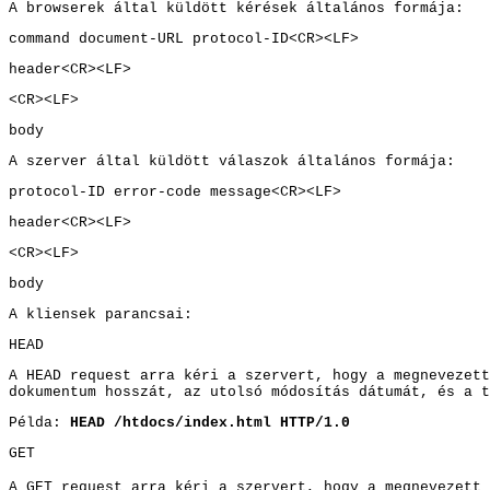
A browserek által küldött kérések általános formája:
command document-URL protocol-ID<CR><LF>
header<CR><LF>
<CR><LF>
body
A szerver által küldött válaszok általános formája:
protocol-ID error-code message<CR><LF>
header<CR><LF>
<CR><LF>
body
A kliensek parancsai:
HEAD
A HEAD request arra kéri a szervert, hogy a megnevezett
dokumentum hosszát, az utolsó módosítás dátumát, és a t
Példa:
HEAD /htdocs/index.html HTTP/1.0
GET
A GET request arra kéri a szervert, hogy a megnevezett