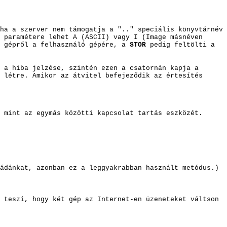
ha a szerver nem támogatja a ".." speciális könyvtárnév
paramétere lehet A (ASCII) vagy I (Image másnéven
 gépről a felhasználó gépére, a
STOR
pedig feltölti a
 a hiba jelzése, szintén ezen a csatornán kapja a
 létre. Amikor az átvitel befejeződik az értesítés
 mint az egymás közötti kapcsolat tartás eszközét.
ádánkat, azonban ez a leggyakrabban használt metódus.)
 teszi, hogy két gép az Internet-en üzenete
ket váltson