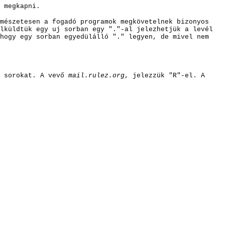
 megkapni.
rmészetesen a fogadó programok megkövetelnek bizonyos
lküldtük egy uj sorban egy "."-al jelezhetjük a levél
 hogy egy sorban egyedülálló "." legyen, de mivel nem
t sorokat. A vevő
mail.rulez.org
, jelezzük "R"-el. A