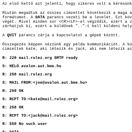
Az első kettő azt jelenti, hogy sikeres volt a kérésünk
Miután megadtuk az összes címzettet következik a maga a
formátumot. A
DATA
parancs vezeti be a levelet. Ezt köv
végét. Mivel minden sor <CR><LF>-el végződik, ezért a z
zárhatjuk ki, ezért a küldőnek ".."-t kell küldeni hely
A
QUIT
parancs zárja a kapcsolatot a gépek között.
Összegezés képpen nézzünk eg
y példa kommunikációt. A k
címzettek
kate
, aki létezik és
jack
, aki nem létezik az
R: 220 mail.rulez.org SMTP ready
S: HELO avalon.aut.bme.hu
R: 250 mail.rulez.org
S: MAIL FROM:<joe@avalon.aut.bme.hu>
R: 250 OK
S: RCPT TO:<kate@mail.rulez.org>
R: 250 OK
S: RCPT TO:<jack@mail.rulez.org>
R: 550 No such user