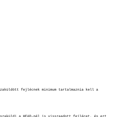
zaküldött fejlécnek minimum tartalmaznia kell a
szaküldi a HEAD-nél is visszaadott fejlécet, és ezt