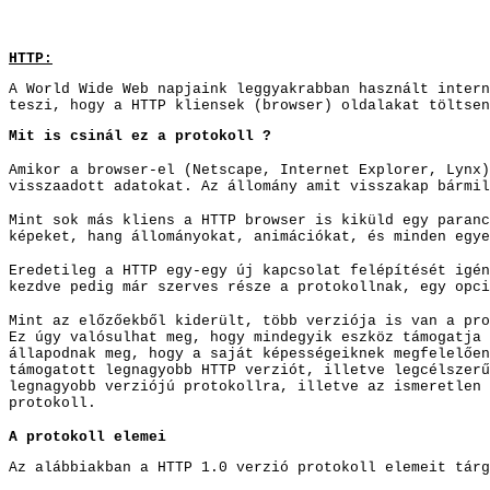
HTTP:
A World Wide Web napjaink leggyakrabban használt intern
teszi, hogy a HTTP kliensek (browser) oldalakat töltsen
Mit is csinál ez a protokoll ?
Amikor a browser-el (Netscape, Internet Explorer, Lynx)
visszaadott adatokat. Az állomány amit visszakap bármil
Mint sok más kliens a HTTP browser
is kiküld egy paranc
képeket, hang állományokat, animációkat, és minden egy
Eredetileg a HTTP egy-egy új kapcsolat f
elépítését igén
kezdve pedig már szerves része a protokollnak, egy opci
Mint az előzőekből kiderült, több verziója is van a pro
Ez úgy valósulhat meg, hogy mindegyik eszköz támogatja 
állapodnak meg, hogy a saját képességeiknek megfelelően
támoga
t
ott legnagyobb HTTP verziót, illetve legcélszerű
legnagyobb verziójú protokollra, illetve az ismeretlen 
protokoll.
A protokoll elemei
Az alábbiakban a HTTP 1.0 verzió protokoll elemeit tárg