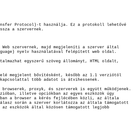
ansfer Protocol)-t használja. Ez a protokoll lehetővé
ssza a szervernek.
 Web szervernek, majd megjeleníti a szerver által
guage) nyelv használatával felépített web oldal.
talmazhat egyszerű szöveg állományt, HTML oldalt,
elé megjelent bővítésként, később az 1.1 verziótól
kapcsolattal több adat
ot is átvihessenek.
 browserek, proxyk, és szerverek is együtt működjenek.
zióban, illetve opciókban az egyes eszközök úgy
ban a browser a kérés fejlécében közli, az általa
álasz során a szerver korlátozza az általa támogatott
 az eszközök által közösen támogatott legjobb