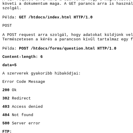
követi a dokumentum maga. A GET parancs arra is használ
szolgá
l.
Példa:
GET /htdocs/index.html HTTP/1.0
POST
A POST request arra szolgál, hogy adatokat küldjünk vel
Természetesen a kérés a parancson kívűl tartalma
z egy f
Példa:
POST /htdocs/forms/question.html HTTP/1.0
Content-length: 6
data=5
A szerverek gyakoribb hibakódjai:
Error Code Message
200
Ok
302
Redirect
403
Access denied
404
Not found
500
Server error
FTP: