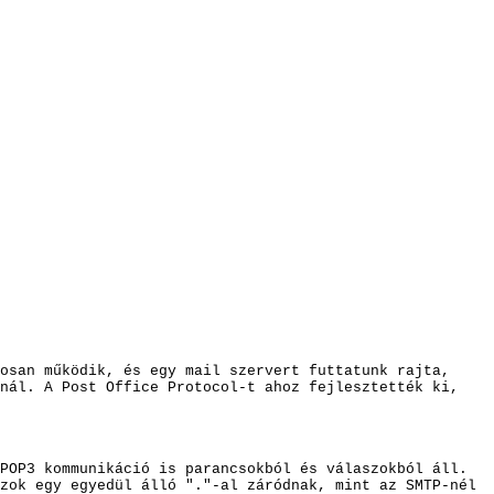
osan működik, és egy mail szervert futtatunk rajta,
knál. A Post Office Protocol-t ahoz fejlesztették ki,
POP3 kommunikáció is parancsokból és válaszokból áll.
zok egy egyedül álló "."-a
l záródnak, mint az SMTP-nél