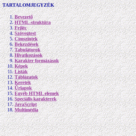
TARTALOMJEGYZÉK
Bevezető
HTML-struktúra
Fejléc
Szövegtest
Címszintek
Bekezdések
Tabulátorok
Hivatkozások
Karakter formázások
Képek
Listák
Táblázatok
Keretek
Űrlapok
Egyéb HTML elemek
Speciális karakterek
JavaScript
Multimédia