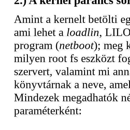
2.) A kernel parancs so
Amint a kernelt betölti e
ami lehet a
loadlin
, LILO
program (
netboot
); meg 
milyen root fs eszközt fog
szervert, valamint mi ann
könyvtárnak a neve, amel
Mindezek megadhatók néh
paraméterként: