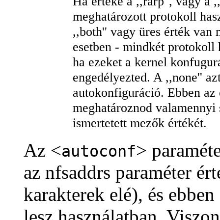
Ha értéke a ,,rarp'', vagy a ,
meghatározott protokoll ha
,,both'' vagy üres érték van
esetben - mindkét protokoll 
ha ezeket a kernel konfugurá
engedélyezted. A ,,none'' azt
autokonfiguráció. Ebben az 
meghatároznod valamennyi s
ismertetett mezők értékét.
Az <
> paraméte
autoconf
az nfsaddrs paraméter érté
karakterek elé), és ebben
lesz használatban. Viszont