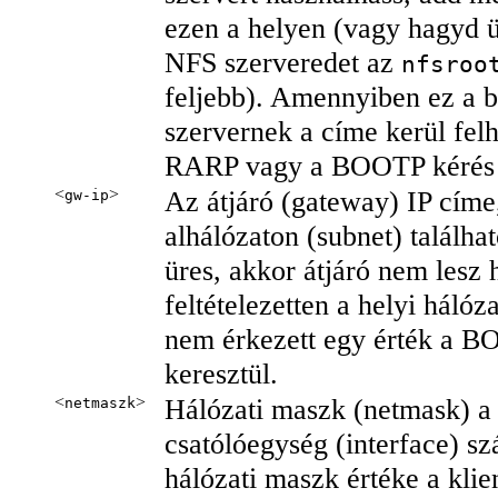
ezen a helyen (vagy hagyd ü
NFS szerveredet az
nfsroo
feljebb). Amennyiben ez a b
szervernek a címe kerül fel
RARP vagy a BOOTP kérés v
<
>
Az átjáró (gateway) IP címe,
gw-ip
alhálózaton (subnet) találha
üres, akkor átjáró nem lesz 
feltételezetten a helyi hálóz
nem érkezett egy érték a B
keresztül.
<
>
Hálózati maszk (netmask) a 
netmaszk
csatólóegység (interface) sz
hálózati maszk értéke a klie