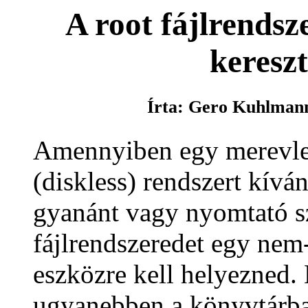
A root fájlrends
kereszt
Írta: Gero Kuhlma
Amennyiben egy merevle
(diskless) rendszert kívá
gyanánt vagy nyomtató sz
fájlrendszeredet egy nem
eszközre kell helyezned. 
ugyanebben a könyvtárb