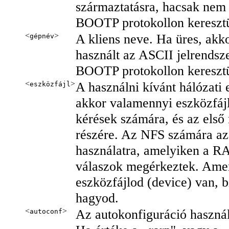
származtatásra, hacsak nem 
BOOTP protokollon keresztü
<
>
A kliens neve. Ha üres, akko
gépnév
használt az ASCII jelrendsze
BOOTP protokollon keresztül
<
>
A használni kívánt hálózati 
eszközfájl
akkor valamennyi eszközfáj
kérések számára, és az els
részére. Az NFS számára az 
használatra, amelyiken a 
válaszok megérkeztek. Ame
eszközfájlod (device) van, 
hagyod.
<
>
Az autokonfiguráció használ
autoconf