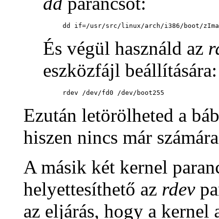
dd
parancsot:
dd if=/usr/src/linux/arch/i386/boot/zIma
És végül használd az
r
eszközfájl beállítására:
rdev /dev/fd0 /dev/boot255
Ezután letörölheted a bá
hiszen nincs már számára 
A másik két kernel paran
helyettesíthető az
rdev
par
az eljárás, hogy a kernel