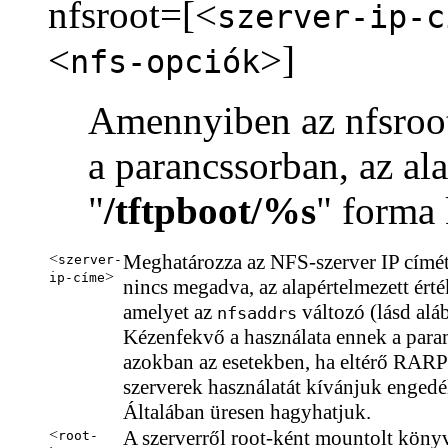
nfsroot=[<
szerver-ip-c
<
>]
nfs-opciók
Amennyiben az nfsroo
a parancssorban, az al
"
/tftpboot/%s
" forma 
<
Meghatározza az NFS-szerver IP címét
szerver-
>
ip-címe
nincs megadva, az alapértelmezett érték
amelyet az
változó (lásd alá
nfsaddrs
Kézenfekvő a használata ennek a para
azokban az esetekben, ha eltérő RAR
szerverek használatát kívánjuk engedé
Általában üresen hagyhatjuk.
<
A szerverről root-ként mountolt könyv
root-