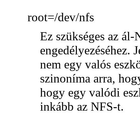
root=/dev/nfs
Ez szükséges az ál
engedélyezéséhez. 
nem egy valós eszk
szinoníma arra, hogy
hogy egy valódi esz
inkább az NFS-t.