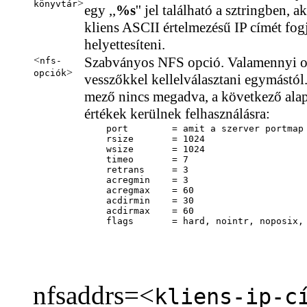
>
könyvtár
egy ,,
%s
'' jel található a sztringben, ak
kliens ASCII értelmezésű IP címét fog
helyettesíteni.
<
Szabványos NFS opció. Valamennyi o
nfs-
>
opciók
vesszőkkel kellelválasztani egymástól
mező nincs megadva, a következő alap
értékek kerülnek felhasználásra:
    port      	= amit a szerver portmap démonja ad meg

    rsize     	= 1024

    wsize      	= 1024

    timeo      	= 7

    retrans    	= 3

    acregmin	= 3

    acregmax	= 60

    acdirmin	= 30

    acdirmax	= 60

    flags      	= hard, nointr, nopo
nfsaddrs=<
kliens-ip-c