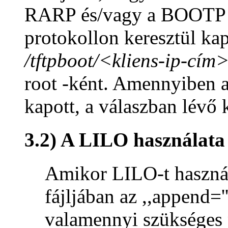
RARP és/vagy a BOOTP p
protokollon keresztül kap
/tftpboot/<kliens-ip-cím>
root -ként. Amennyiben 
kapott, a válaszban lévő 
3.2) A LILO használata
Amikor LILO-t használ
fájljában az ,,append=
valamennyi szükséges 