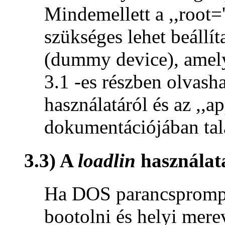
Mindemellett a ,,root=
szükséges lehet beállít
(dummy device), amelyn
3.1 -es részben olvas
használatáról és az ,,
dokumentációjában talá
3.3) A
loadlin
használat
Ha DOS parancsprompt
bootolni és helyi mere