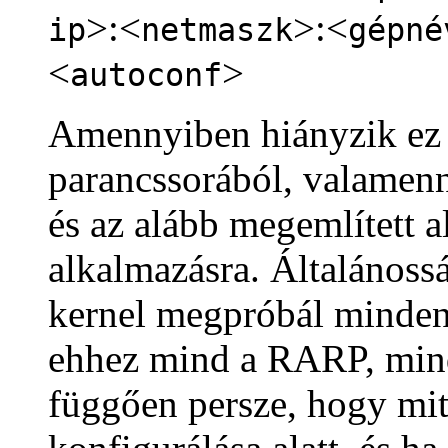
>:<
>:<
ip
netmaszk
gépné
<
>
autoconf
Amennyiben hiányzik ez 
parancssorából, valamenn
és az alább megemlített 
alkalmazásra. Általánossá
kernel megpróbál mindent
ehhez mind a RARP, mind
függően persze, hogy mit