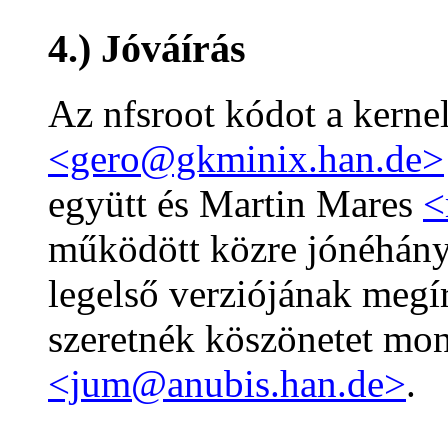
4.) Jóváírás
Az nfsroot kódot a kern
<gero@gkminix.han.de>
együtt és Martin Mares
<
működött közre jónéhány 
legelső verziójának megír
szeretnék köszönetet mo
<jum@anubis.han.de>
.