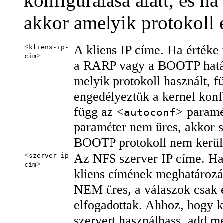
konfigurálása alatt, és h
akkor amelyik protokoll e
<
A kliens IP címe. Ha értéke
kliens-ip-
>
cím
a RARP vagy a BOOTP hatá
melyik protokoll használt, f
engedélyeztük a kernel konfi
függ az <
> paramé
autoconf
paraméter nem üres, akkor
BOOTP protokoll nem kerül 
<
Az NFS szerver IP címe. Ha
szerver-ip-
>
cím
kliens címének meghatározá
NEM üres, a válaszok csak eg
elfogadottak. Ahhoz, hogy
szervert használhass, add 