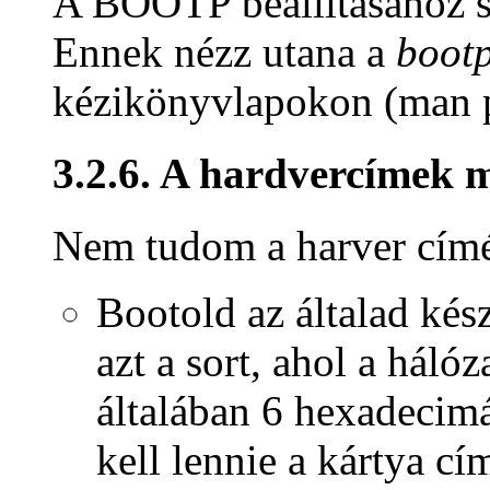
A BOOTP beállításához s
Ennek nézz utana a
bootp
kézikönyvlapokon (man 
3.2.6. A hardvercímek 
Nem tudom a harver cím
Bootold az általad kés
azt a sort, ahol a hálóz
általában 6 hexadecimá
kell lennie a kártya cí