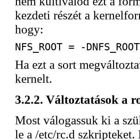
nem kultiválod ezt a for
kezdeti részét a kernelfor
hogy:
NFS_ROOT = -DNFS_ROOT
Ha ezt a sort megváltoztat
kernelt.
3.2.2. Változtatások a r
Most válogassuk ki a szük
le a /etc/rc.d szkripteket