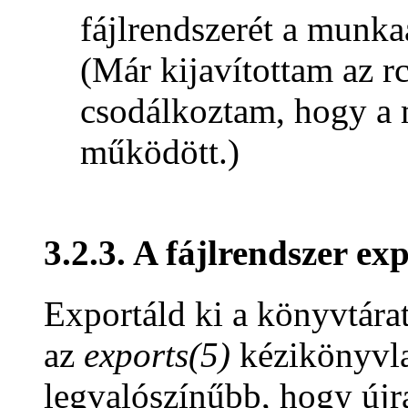
fájlrendszerét a munka
(Már kijavítottam az rc.
csodálkoztam, hogy a
működött.)
3.2.3. A fájlrendszer ex
Exportáld ki a könyvtára
az
exports(5)
kézikönyvla
legvalószínűbb, hogy újra