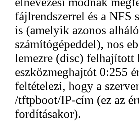
elnevezési módnak megfel
fájlrendszerrel és a NFS
is (amelyik azonos alháló
számítógépeddel), nos eb
lemezre (disc) felhajított
eszközmeghajtót 0:255 ért
feltételezi, hogy a szerve
/tftpboot/IP-cím (ez az é
fordításakor).