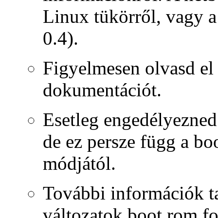
Linux tükörről, vagy 
0.4).
Figyelmesen olvasd el
dokumentációt.
Esetleg engedélyezned 
de ez persze függ a bo
módjától.
További információk ta
változatok boot rom fo