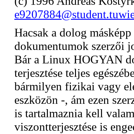
(c) 1996 Andreas Kostyr
e9207884@student.tuwie
Hacsak a dolog másképp 
dokumentumok szerzői jog
Bár a Linux HOGYAN dok
terjesztése teljes egészéb
bármilyen fizikai vagy el
eszközön -, ám ezen szer
is tartalmaznia kell val
viszontterjesztése is enge