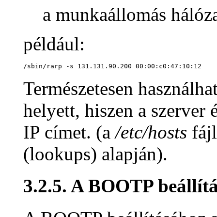
a munkaállomás hálóza
például:
/sbin/rarp -s 131.131.90.200 00:00:c0:47:10:12
Természetesen használhat
helyett, hiszen a szerver
IP címet. (a
/etc/hosts
fáj
(lookups) alapján).
3.2.5. A BOOTP beállít