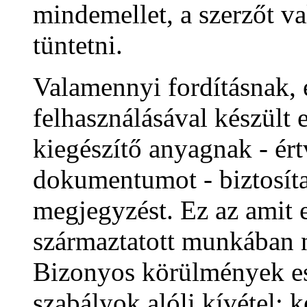
mindemellet, a szerzőt va
tüntetni.
Valamennyi fordításnak
felhasználásával készül
kiegészítő anyagnak - é
dokumentumot - biztosítan
megjegyzést. Ez az ami
származtatott munkában 
Bizonyos körülmények es
szabályok alóli kívétel: 