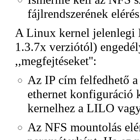
fájlrendszerének elérési
A Linux kernel jelenleg
1.3.7x verziótól) engedé
,,megfejtéseket'':
Az IP cím felfedhető a
ethernet konfiguráció 
kernelhez a LILO vag
Az NFS mountolás elér