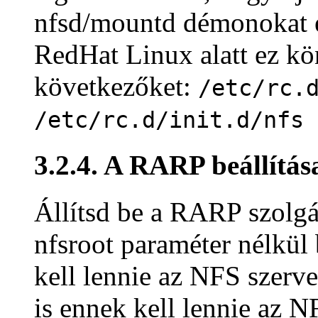
nfsd/mountd démonokat e
RedHat Linux alatt ez k
következőket:
/etc/rc.
/etc/rc.d/init.d/nfs 
3.2.4. A RARP beállítás
Állítsd be a RARP szolgál
nfsroot paraméter nélkül
kell lennie az NFS szerv
is ennek kell lennie az 