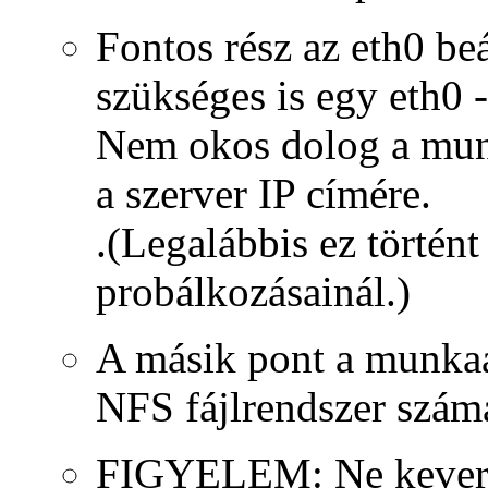
Fontos rész az eth0 be
szükséges is egy eth0 -
Nem okos dolog a munk
a szerver IP címére.
.(Legalábbis ez történt
probálkozásainál.)
A másik pont a munkaál
NFS fájlrendszer számár
FIGYELEM: Ne keverd 