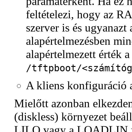
paramáterként. Ha ez 
feltételezi, hogy az 
szerver is és ugyanazt 
alapértelmezésben mind
alapértelmezett érték a
/tftpboot/<számító
A kliens konfiguráció 
Mielőtt azonban elkezde
(diskless) környezet beáll
LILO vagy a LOADLIN fe