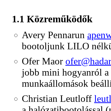
1.1 Közreműködők
Avery Pennarun
apenw
bootoljunk LILO nélkü
Ofer Maor
ofer@hadar.
jobb mini hogyanról a ,
munkaállomások beállí
Christian Leutloff
leut
a halózatibootolással 