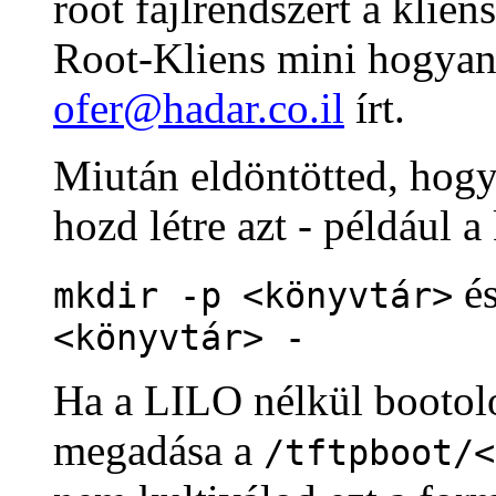
root fájlrendszert a kli
Root-Kliens mini hogyan
ofer@hadar.co.il
írt.
Miután eldöntötted, hogy
hozd létre azt - például 
é
mkdir -p <könyvtár>
<könyvtár> -
Ha a LILO nélkül bootolo
megadása a
/tftpboot/<