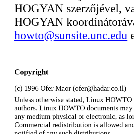
HOGYAN szerzőjével, v
HOGYAN koordinátoráv
howto@sunsite.unc.edu
e
Copyright
(c) 1996 Ofer Maor (ofer@hadar.co.il)
Unless otherwise stated, Linux HOWTO d
authors. Linux HOWTO documents may be 
any medium physical or electronic, as long
Commercial redistribution is allowed and
notified of any such distributions.