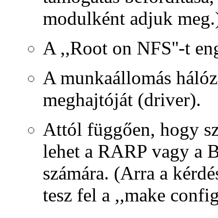
modulként adjuk meg.
A ,,Root on NFS''-t en
A munkaállomás hálóza
meghajtóját (driver).
Attól függően, hogy sz
lehet a RARP vagy a 
számára. (Arra a kérd
tesz fel a ,,make config