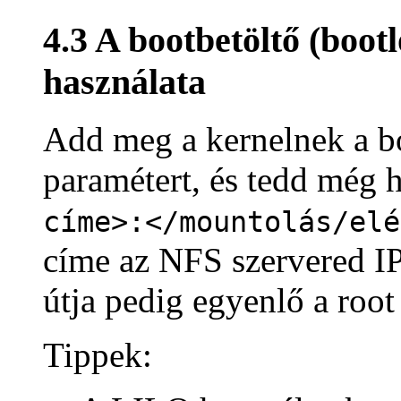
4.3 A bootbetöltő (boot
használata
Add meg a kernelnek a b
paramétert, és tedd még 
címe>:</mountolás/elé
címe az NFS szervered IP 
útja pedig egyenlő a root 
Tippek: