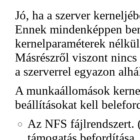
Jó, ha a szerver kernelj
Ennek mindenképpen benne
kernelparaméterek nélkül
Másrészről viszont nincs 
a szerverrel egyazon alhá
A munkaállomások kerne
beállításokat kell belefor
Az NFS fájlrendszert.
támogatás befordítása,