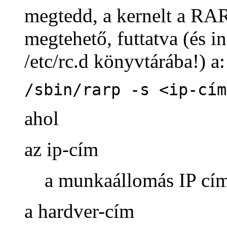
megtedd, a kernelt a RAR
megtehető, futtatva (és in
/etc/rc.d könyvtárába!) a:
/sbin/rarp -s <ip-cím
ahol
az ip-cím
a munkaállomás IP cím
a hardver-cím