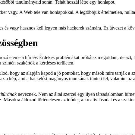
későbbi tanulmányaid során. Tehát hozzál létre egy honlapot.
ker vagy. A Web tele van honlapokkal. A legtöbbjük értelmetlen, nullta
es és vagy hasznos kell legyen más hackerek számára. Ez átvezet a köv
zösségben
ározó eleme a hírnév. Érdekes problémákat próbálsz megoldani, de azt
 szintén szakértők a kérdéses területen.
ulod, hogy az alapján kapod a jó pontokat, hogy mások mire tartják a s
 az a kép, ami a hackelést magányos munkának tünteti fel, valamint az a
ultúrának
neveznek. Nem az által szerzel egy ilyen társadalomban hírn
. Másokra áldozod történetesen az idődet, a kreativitásodat és a szakt