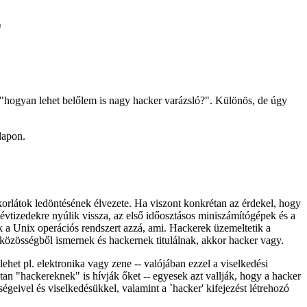
r
 "hogyan lehet belőlem is nagy hacker varázsló?". Különös, de úgy
apon.
 korlátok ledöntésének élvezete. Ha viszont konkrétan az érdekel, hogy
 évtizedekre nyúlik vissza, az első időosztásos miniszámítógépek és a
ék a Unix operációs rendszert azzá, ami. Hackerek üzemeltetik a
közösségből ismernek és hackernek titulálnak, akkor hacker vagy.
ehet pl. elektronika vagy zene -- valójában ezzel a viselkedési
an "hackereknek" is hívják őket -- egyesek azt vallják, hogy a hacker
égeivel és viselkedésükkel, valamint a `hacker' kifejezést létrehozó