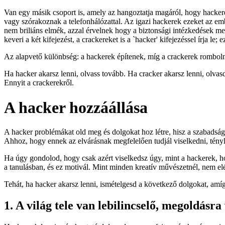
Van egy másik csoport is, amely az hangoztatja magáról, hogy hackere
vagy szórakoznak a telefonhálózattal. Az igazi hackerek ezeket az emb
nem briliáns elmék, azzal érvelnek hogy a biztonsági intézkedések meg
keveri a két kifejezést, a crackereket is a `hacker' kifejezéssel írja le;
Az alapvető különbség: a hackerek építenek, míg a crackerek rombol
Ha hacker akarsz lenni, olvass tovább. Ha cracker akarsz lenni, olvas
Ennyit a crackerekről.
A hacker hozzáállása
A hacker problémákat old meg és dolgokat hoz létre, hisz a szabadsá
Ahhoz, hogy ennek az elvárásnak megfelelően tudjál viselkedni, tényl
Ha úgy gondolod, hogy csak azért viselkedsz úgy, mint a hackerek, h
a tanulásban, és ez motivál. Mint minden kreatív művészetnél, nem elég 
Tehát, ha hacker akarsz lenni, ismételgesd a következő dolgokat, amíg
1. A világ tele van lebilincselő, megoldás