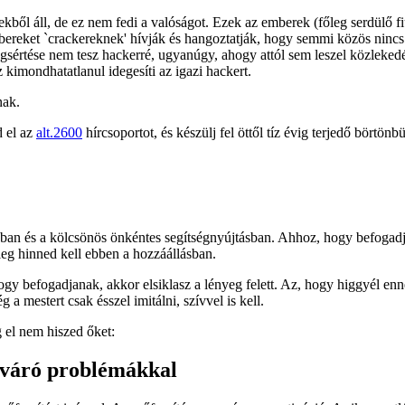
kből áll, de ez nem fedi a valóságot. Ezek az emberek (főleg serdülő f
ereket `crackereknek' hívják és hangoztatják, hogy semmi közös nincs b
sértése nem tesz hackerré, ugyanúgy, ahogy attól sem leszel közlekedés
 ez kimondhatatlanul idegesíti az igazi hackert.
nak.
d el az
alt.2600
hírcsoportot, és készülj fel öttől tíz évig terjedő börtön
gban és a kölcsönös önkéntes segítségnyújtásban. Ahhoz, hogy befogadja
eg hinned kell ebben a hozzáállásban.
ogy befogadjanak, akkor elsiklasz a lényeg felett. Az, hogy higgyél e
a mestert csak ésszel imitálni, szívvel is kell.
 el nem hiszed őket:
ra váró problémákkal