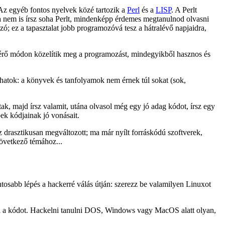
Az egyéb fontos nyelvek közé tartozik a
Perl
és a
LISP
. A Perlt
a nem is írsz soha Perlt, mindenképp érdemes megtanulnod olvasni
ó; ez a tapasztalat jobb programozóvá tesz a hátralévő napjaidra,
ltérő módon közelítik meg a programozást, mindegyikből hasznos és
lhatok: a könyvek és tanfolyamok nem érnek túl sokat (sok,
k, majd írsz valamit, utána olvasol még egy jó adag kódot, írsz egy
ek kódjainak jó vonásait.
z drasztikusan megváltozott; ma már nyílt forráskódú szoftverek,
következő témához...
osabb lépés a hackerré válás útján: szerezz be valamilyen Linuxot
ani a kódot. Hackelni tanulni DOS, Windows vagy MacOS alatt olyan,