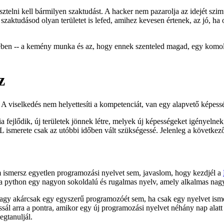
ztelni kell bármilyen szaktudást. A hacker nem pazarolja az idejét szimu
zaktudásod olyan területet is lefed, amihez kevesen értenek, az jó, ha o
ésében -- a kemény munka és az, hogy ennek szenteled magad, egy komoly
z
 viselkedés nem helyettesíti a kompetenciát, van egy alapvető képesség
 fejlődik, új területek jönnek létre, melyek új képességeket igényelne
ismerete csak az utóbbi időben vált szükségessé. Jelenleg a következ
 ismersz egyetlen programozási nyelvet sem, javaslom, hogy kezdjél a
 a python egy nagyon sokoldalú és rugalmas nyelv, amely alkalmas nagy
vagy akárcsak egy egyszerű programozóét sem, ha csak egy nyelvet isme
sál arra a pontra, amikor egy új programozási nyelvet néhány nap alatt m
egtanuljál.