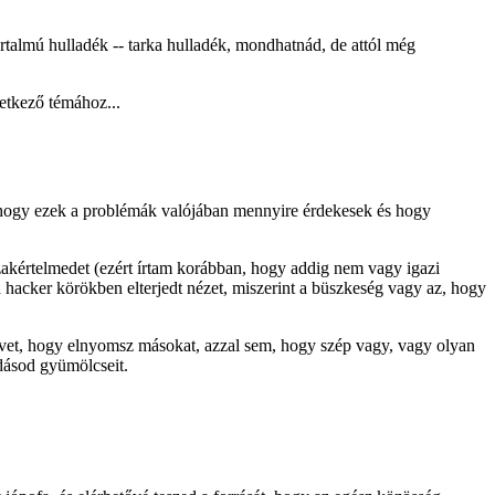
rtalmú hulladék -- tarka hulladék, mondhatnád, de attól még
etkező témához...
, hogy ezek a problémák valójában mennyire érdekesek és hogy
zakértelmedet (ezért írtam korábban, hogy addig nem vagy igazi
 hacker körökben elterjedt nézet, miszerint a büszkeség vagy az, hogy
evet, hogy elnyomsz másokat, azzal sem, hogy szép vagy, vagy olyan
udásod gyümölcseit.