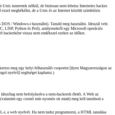
 Unix ismeretek nélkül, de biztosan nem lehetsz Internetes hacker.
ezzel megbékélni, de a Unix és az Internet közötti szimbiózis
és DOS / Windows-t használni). Tanuld meg használni. Játsszál vele.
. C, LISP, Python és Perl), amilyenekről egy Microsoft operációs
fi hackerként vissza nem emlékszel ezekre az időkre.
eress meg egy helyi felhasználó csoportot [ilyen Magyarországon az
angol nyelvű] segítséget kaphatsz.)
, látszólag nem befolyásolva a nem-hackerek életét. A Web az
rt (valamint egy csomó más nyomós ok miatt) meg kell tanulnod a
HTML-t, a web nyelvét. Ha nem tudsz programozni, a HTML tanulása