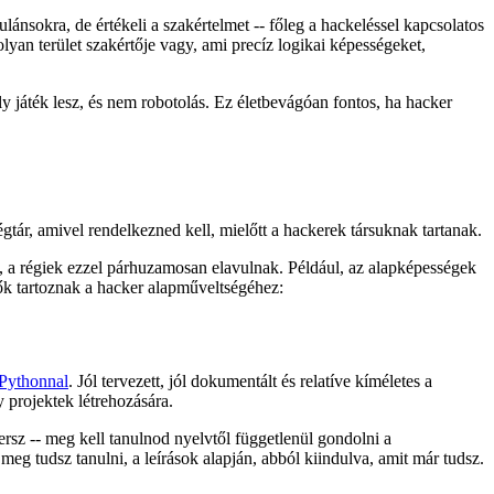
lánsokra, de értékeli a szakértelmet -- főleg a hackeléssel kapcsolatos
lyan terület szakértője vagy, ami precíz logikai képességeket,
 játék lesz, és nem robotolás. Ez életbevágóan fontos, ha hacker
tár, amivel rendelkezned kell, mielőtt a hackerek társuknak tartanak.
k, a régiek ezzel párhuzamosan elavulnak. Például, az alapképességek
ők tartoznak a hacker alapműveltségéhez:
Pythonnal
. Jól tervezett, jól dokumentált és relatíve kíméletes a
 projektek létrehozására.
rsz -- meg kell tanulnod nyelvtől függetlenül gondolni a
eg tudsz tanulni, a leírások alapján, abból kiindulva, amit már tudsz.