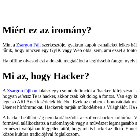
Miért ez az iromány?
Mint a
Zsargon Fájl
szerkesztője, gyakran kapok e-maileket lelkes há
tűnik, hogy nincsen egy GyIK vagy Web oldal sem, ami ezzel a fonto
Ha offline olvasod ezt a doksit, megtalálod a legfrissebb (angol nyelv
Mi az, hogy Hacker?
A
Zsargon fájlban
találsz egy csomó definíciót a `hacker' kifejezésre
hogyan
lehetsz
Te is hacker, akkor csak két dolog a fontos. Van egy k
legelső ARPAnet kísérletek idejébe. Ezek az emberek honosították meg 
Usenet hírfórumokat. Hackerek tartják működésben a Világhálót. Ha e
A hacker beállítottság nem korlátozódik a szoftver-hacker kultúrára. V
formával találkozhatsz a tudományok vagy a művészet legmagasabb szin
természet valójában független attól, hogy mit is hackel az illető. Enn
közös kultúra tradíciójával foglalkozom.