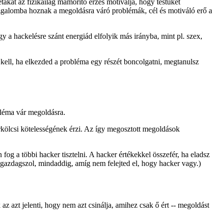
étákat az fizikailag mámorító érzés motiválja, hogy testüket
ha izgalomba hoznak a megoldásra váró problémák, cél és motiváló erő a
a hackelésre szánt energiád elfolyik más irányba, mint pl. szex,
kell, ha elkezded a probléma egy részét boncolgatni, megtanulsz
bléma vár megoldásra.
rkölcsi kötelességének érzi. Az így megosztott megoldások
og a többi hacker tisztelni. A hacker értékekkel összefér, ha eladsz
meggazdagszol, mindaddig, amíg nem felejted el, hogy hacker vagy.)
z azt jelenti, hogy nem azt csinálja, amihez csak ő ért -- megoldást