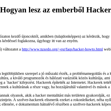
Hogyan lesz az emberből Hacke
lózaton kezdő újoncoktól, amikben (tulajdonképpen) az kérdezik, hogy
s kérdéssel foglakozna, úgyhogy itt van az enyém.
ű) változatot a
http://www.tuxedo.org/~esr/faqs/hacker-howto.html
webl
, a legtöbbjükben szerepel a jó műszaki érzék, a problémamegoldás és a
ultúra, a kiváló programozók és hálózati varázslók közös kultúrája, ami
a `hacker' kifejezést. Hackerek építették az Internetet. Hackerek tett
nnek a kultúrának a része vagy, ha hozzájárultál valamivel és mások a 
annak olyanok, akik a hacker mentalitást más területen gyakorolják, ez l
tjein. A szofver-hackerek elismerik ezeket a rokonlelkeket, néha nyílt
ek ellenére, e dokumentum hátralévő részében a szoftver-hackerek képess