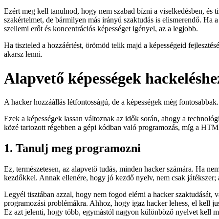
Ezért meg kell tanulnod, hogy nem szabad bízni a viselkedésben, és tis
szakértelmet, de bármilyen más irányú szaktudás is elismerendő. Ha a s
szellemi erőt és koncentrációs képességet igényel, az a legjobb.
Ha tiszteled a hozzáértést, örömöd telik majd a képességeid fejleszt
akarsz lenni.
Alapvető képességek hackeléshe
A hacker hozzáállás létfontosságú, de a képességek még fontosabbak. A
Ezek a képességek lassan változnak az idők során, ahogy a technológia
közé tartozott régebben a gépi kódban való programozás, míg a HTML 
1. Tanulj meg programozni
Ez, természetesen, az alapvető tudás, minden hacker számára. Ha nem
kezdőkkel. Annak ellenére, hogy jó kezdő nyelv, nem csak játékszer;
Legyél tisztában azzal, hogy nem fogod elérni a hacker szaktudását, 
programozási problémákra. Ahhoz, hogy igaz hacker lehess, el kell jus
Ez azt jelenti, hogy több, egymástól nagyon különböző nyelvet kell m