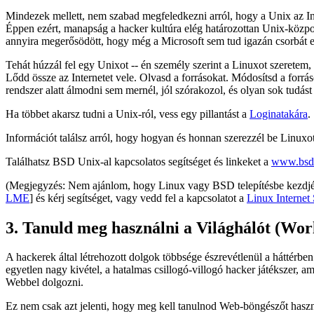
Mindezek mellett, nem szabad megfeledkezni arról, hogy a Unix az Int
Éppen ezért, manapság a hacker kultúra elég határozottan Unix-közpon
annyira megerősödött, hogy még a Microsoft sem tud igazán csorbát ejt
Tehát húzzál fel egy Unixot -- én személy szerint a Linuxot szeretem,
Lődd össze az Internetet vele. Olvasd a forrásokat. Módosítsd a forrá
rendszer alatt álmodni sem mernél, jól szórakozol, és olyan sok tudá
Ha többet akarsz tudni a Unix-ról, vess egy pillantást a
Loginatakára
.
Információt találsz arról, hogy hogyan és honnan szerezzél be Linuxo
Találhatsz BSD Unix-al kapcsolatos segítséget és linkeket a
www.bsd
(Megjegyzés: Nem ajánlom, hogy Linux vagy BSD telepítésbe kezdjél 
LME
] és kérj segítséget, vagy vedd fel a kapcsolatot a
Linux Internet
3. Tanuld meg használni a Világhálót (Wo
A hackerek által létrehozott dolgok többsége észrevétlenül a háttérb
egyetlen nagy kivétel, a hatalmas csillogó-villogó hacker játékszer, a
Webbel dolgozni.
Ez nem csak azt jelenti, hogy meg kell tanulnod Web-böngészőt haszn