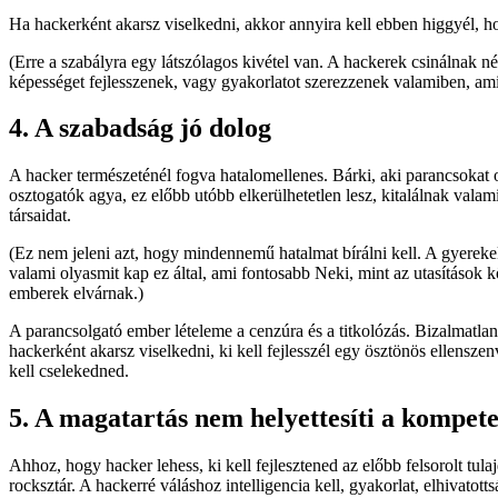
Ha hackerként akarsz viselkedni, akkor annyira kell ebben higgyél, h
(Erre a szabályra egy látszólagos kivétel van. A hackerek csinálnak 
képességet fejlesszenek, vagy gyakorlatot szerezzenek valamiben, a
4. A szabadság jó dolog
A hacker természeténél fogva hatalomellenes. Bárki, aki parancsokat
osztogatók agya, ez előbb utóbb elkerülhetetlen lesz, kitalálnak vala
társaidat.
(Ez nem jeleni azt, hogy mindennemű hatalmat bírálni kell. A gyerekek
valami olyasmit kap ez által, ami fontosabb Neki, mint az utasítások kö
emberek elvárnak.)
A parancsolgató ember lételeme a cenzúra és a titkolózás. Bizalmatla
hackerként akarsz viselkedni, ki kell fejlesszél egy ösztönös ellenszen
kell cselekedned.
5. A magatartás nem helyettesíti a kompete
Ahhoz, hogy hacker lehess, ki kell fejlesztened az előbb felsorolt t
rocksztár. A hackerré váláshoz intelligencia kell, gyakorlat, elhivato