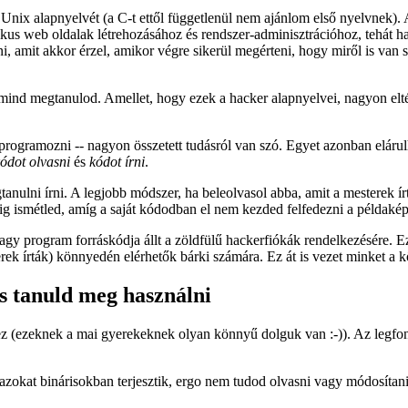
nix alapnyelvét (a C-t ettől függetlenül nem ajánlom első nyelvnek). 
kus web oldalak létrehozásához és rendszer-adminisztrációhoz, tehát h
 amit akkor érzel, amikor végre sikerül megérteni, hogy miről is van sz
P) mind megtanulod. Amellet, hogy ezek a hacker alapnyelvei, nagyon e
programozni -- nagyon összetett tudásról van szó. Egyet azonban eláru
ódot olvasni
és
kódot írni
.
ulni írni. A legjobb módszer, ha beleolvasol abba, amit a mesterek írta
dig ismétled, amíg a saját kódodban el nem kezded felfedezni a példakép
agy program forráskódja állt a zöldfülű hackerfiókák rendelkezésére. E
ek írták) könnyedén elérhetők bárki számára. Ez át is vezet minket a 
és tanuld meg használni
 (ezeknek a mai gyerekeknek olyan könnyű dolguk van :-)). Az legfont
 azokat binárisokban terjesztik, ergo nem tudod olvasni vagy módosít