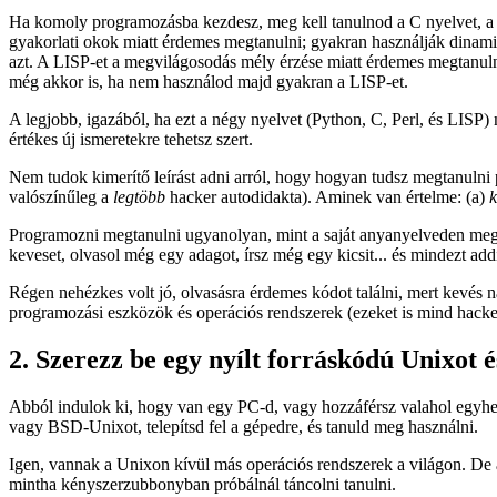
Ha komoly programozásba kezdesz, meg kell tanulnod a C nyelvet, a U
gyakorlati okok miatt érdemes megtanulni; gyakran használják dinami
azt. A LISP-et a megvilágosodás mély érzése miatt érdemes megtanulni,
még akkor is, ha nem használod majd gyakran a LISP-et.
A legjobb, igazából, ha ezt a négy nyelvet (Python, C, Perl, és LIS
értékes új ismeretekre tehetsz szert.
Nem tudok kimerítő leírást adni arról, hogy hogyan tudsz megtanulni 
valószínűleg a
legtöbb
hacker autodidakta). Aminek van értelme: (a)
k
Programozni megtanulni ugyanolyan, mint a saját anyanyelveden megtan
keveset, olvasol még egy adagot, írsz még egy kicsit... és mindezt ad
Régen nehézkes volt jó, olvasásra érdemes kódot találni, mert kevés n
programozási eszközök és operációs rendszerek (ezeket is mind hacker
2. Szerezz be egy nyílt forráskódú Unixot 
Abból indulok ki, hogy van egy PC-d, vagy hozzáférsz valahol egyhez
vagy BSD-Unixot, telepítsd fel a gépedre, és tanuld meg használni.
Igen, vannak a Unixon kívül más operációs rendszerek a világon. De
mintha kényszerzubbonyban próbálnál táncolni tanulni.