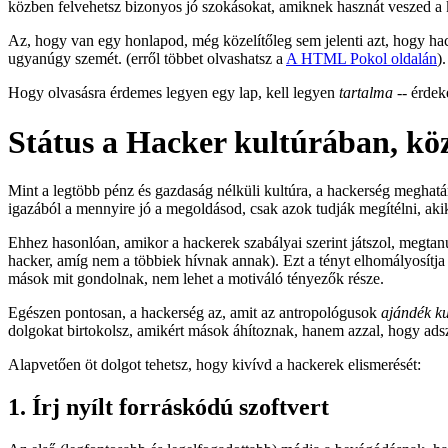
közben felvehetsz bizonyos jó szokásokat, amiknek hasznát veszed a 
Az, hogy van egy honlapod, még közelítőleg sem jelenti azt, hogy hac
ugyanúgy szemét. (erről többet olvashatsz a
A HTML Pokol oldalán
).
Hogy olvasásra érdemes legyen egy lap, kell legyen
tartalma
-- érdek
Státus a Hacker kultúrában, kö
Mint a legtöbb pénz és gazdaság nélküli kultúra, a hackerség meghat
igazából a mennyire jó a megoldásod, csak azok tudják megítélni, akik
Ehhez hasonlóan, amikor a hackerek szabályai szerint játszol, megtan
hacker, amíg nem a többiek hívnak annak). Ezt a tényt elhomályosítja
mások mit gondolnak, nem lehet a motiváló tényezők része.
Egészen pontosan, a hackerség az, amit az antropológusok
ajándék k
dolgokat birtokolsz, amikért mások áhítoznak, hanem azzal, hogy adsz
Alapvetően öt dolgot tehetsz, hogy kivívd a hackerek elismerését:
1. Írj nyílt forráskódú szoftvert