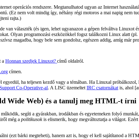
ernet operációs rendszere. Megtanulhatod ugyan az Internet használatát
tú. (Ez nem volt mindig így, néhány régi motoros a mai napig nem tud 
eni rajta.)
 de van választék (és igen, lehet ugyanazon a gépen felváltva Linuxot 
sokat. Olyan programozási eszközökkel fogsz találkozni Linux alatt (pl
st szívsz magadba, hogy bele sem gondolsz, egészen addig, amíg már pro
t a
Honnan szedjek Linuxot?
című oldalról.
.org
címen.
egyedül, ha teljesen kezdő vagy a témában. Ha Linuxal próbálkozol, k
 Support Co-Operative-al
. A LISC üzemeltet
IRC csatornákat
is, ahol [
rld Wide Web) és a tanulj meg HTML-t írni
en működik, segíti a gyárakban, irodákban és egyetemeken folyó munkát
miről még a
politikusok
is elismerik, hogy megváltoztatja a világot. Ezé
álni (ezt bárki megteheti), hanem azt is, hogy el kell sajátítanod a 