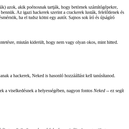
iúk) azok, akik poénosnak tartják, hogy betörnek számítógépekre,
ennük. Az igazi hackerek szerint a crackerek lusták, felelőtlenek és
mérnök, ha el tudsz kötni egy autót. Sajnos sok író és újságíró
büntetésre, miután kiderült, hogy nem vagy olyan okos, mint hitted.
nak a hackerek, Neked is hasonló hozzáállást kell tanúsítanod.
nnek a viselkedésnek a helyességében, nagyon fontos
Neked
-- ez segít