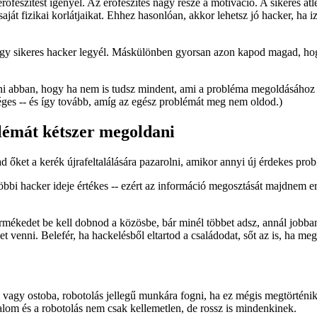
őfeszítést igényel. Az erőfeszítés nagy része a motiváció. A sikeres atl
 saját fizikai korlátjaikat. Ehhez hasonlóan, akkor lehetsz jó hacker, 
gy sikeres hacker legyél. Máskülönben gyorsan azon kapod magad, hogy 
nni abban, hogy ha nem is tudsz mindent, ami a probléma megoldásához 
ges -- és így tovább, amíg az egész problémát meg nem oldod.)
blémát kétszer megoldani
d őket a kerék újrafeltalálására pazarolni, amikor annyi új érdekes pro
bbi hacker ideje értékes -- ezért az információ megosztását majdnem e
rmékedet be kell dobnod a közösbe, bár minél többet adsz, annál jobban f
et venni. Belefér, ha hackelésből eltartod a családodat, sőt az is, ha 
 vagy ostoba, robotolás jellegű munkára fogni, ha ez mégis megtörténik a
alom és a robotolás nem csak kellemetlen, de rossz is mindenkinek.