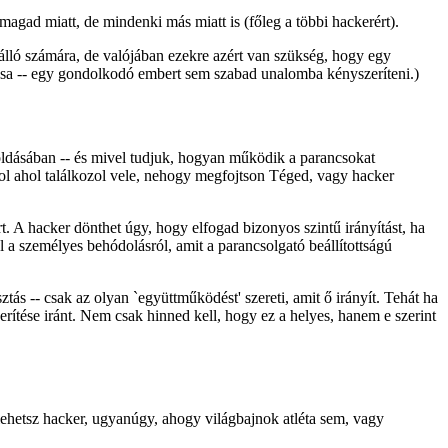
agad miatt, de mindenki más miatt is (főleg a többi hackerért).
álló számára, de valójában ezekre azért van szükség, hogy egy
ása -- egy gondolkodó embert sem szabad unalomba kényszeríteni.)
oldásában -- és mivel tudjuk, hogyan működik a parancsokat
rhol ahol találkozol vele, nehogy megfojtson Téged, vagy hacker
t. A hacker dönthet úgy, hogy elfogad bizonyos szintű irányítást, ha
ól a személyes behódolásról, amit a parancsolgató beállítottságú
s -- csak az olyan `együttműködést' szereti, amit ő irányít. Tehát ha
zerítése iránt. Nem csak hinned kell, hogy ez a helyes, hanem e szerint
 lehetsz hacker, ugyanúgy, ahogy világbajnok atléta sem, vagy