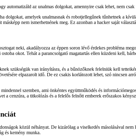
ogy automatizáld az unalmas dolgokat, amennyire csak lehet, nem csak m
néha dolgokat, amelyek unalmasnak és robotjellegűnek tűnhetnek a kívül
mit másképp nem ismerhetnének meg. Ez azonban a hacker saját választ
 osztogat neki, akadályozza az éppen soron lévő érdekes probléma meg
mi ostoba okot. Tehát a parancsolgató magatartás ellen küzdeni kell, bá
nek szükségük van irányításra, és a bűnözőknek felelniük kell tetteikér
vetésére elpazarolt idő. De ez csakis korlátozott lehet, szó nincsen arr
n mindennel szemben, ami önkéntes együttműködés és információmegosztá
vet a cenzúra, a titkolózás és a felelős felnőtt emberek erőszakos kénys
nciát
ulajdonságok közül néhányat. De kizárólag a viselkedés másolásával nem
ttság és kemény munka.