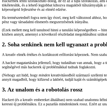
Hackernek lenni szórakoztató dolog, de ez az a fajta szórakozás, ami er
tökéletesítik, és a lehető legjobbat kihozva magukból túlszárnyalják a
képességeid fejlesztése és az elméd edzése.
Ha természetednél fogva nem így érzel, meg kell változnod ahhoz, ho
pénz vagy társadalmi elismerés megszerzésének irányába.
(Ezek mellett meg kell tanulnod hinni a tanulási képességedben -- hi
közben annyit, amennyi a következő részfeladat megoldásához szüksé
2. Soha senkinek nem kell ugyanazt a pro
A kreatív elmék értékes és korlátozott erőforrást képeznek. Nem szaba
A hacker magatartására jellemző, hogy tudatában van annak, hogy a tö
segítségével más hackerek
új
problémákkal tudnak foglakozni.
(Nehogy azt hidd, hogy
minden
kreativitásodból származó szellemi te
annyit magadból, hogy kifizesd a lakbért, tudjál kaját és számítógépek
3. Az unalom és a robotolás rossz
Hackert (és a kreatív embereket általában) nem szabad unalomra ítélni
keresni új problémákra. Ez a pazarlás mindenkinek rossz. Ezért az un