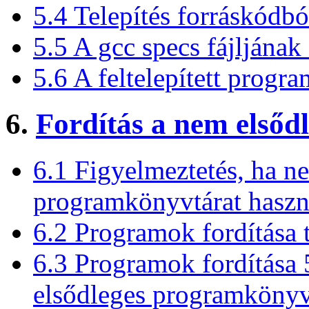
5.4 Telepítés forráskódbó
5.5 A gcc specs fájljának 
5.6 A feltelepített progr
6.
Fordítás a nem elsődl
6.1 Figyelmeztetés, ha n
programkönyvtárat haszn
6.2 Programok fordítása t
6.3 Programok fordítása 5
elsődleges programkönyv