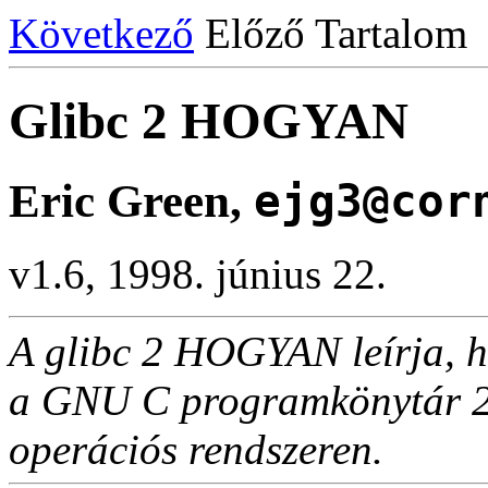
Következő
Előző Tartalom
Glibc 2 HOGYAN
Eric Green,
ejg3@cor
v1.6, 1998. június 22.
A glibc 2 HOGYAN leírja, h
a GNU C programkönytár 2-e
operációs rendszeren.