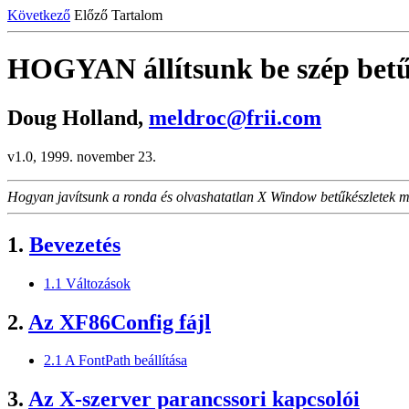
Következő
Előző Tartalom
HOGYAN állítsunk be szép betű
Doug Holland,
meldroc@frii.com
v1.0, 1999. november 23.
Hogyan javítsunk a ronda és olvashatatlan X Window betűkészletek 
1.
Bevezetés
1.1 Változások
2.
Az XF86Config fájl
2.1 A FontPath beállítása
3.
Az X-szerver parancssori kapcsolói