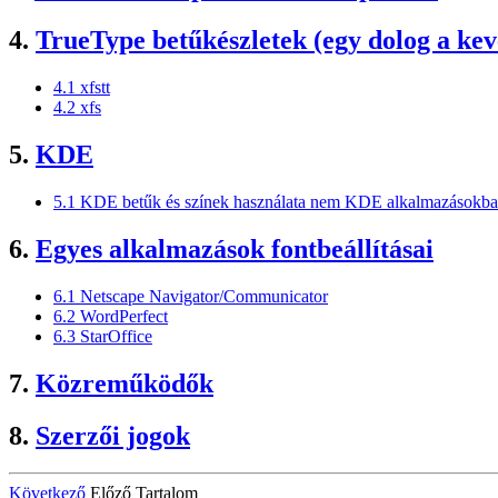
4.
TrueType betűkészletek (egy dolog a kev
4.1 xfstt
4.2 xfs
5.
KDE
5.1 KDE betűk és színek használata nem KDE alkalmazásokb
6.
Egyes alkalmazások fontbeállításai
6.1 Netscape Navigator/Communicator
6.2 WordPerfect
6.3 StarOffice
7.
Közreműködők
8.
Szerzői jogok
Következő
Előző Tartalom