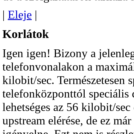
|
Eleje
|
Korlátok
Igen igen! Bizony a jelenle
telefonvonalakon a maximáli
kilobit/sec. Természetesen 
telefonközponttól speciális 
lehetséges az 56 kilobit/sec
upstream elérése, de ez már
igényelne. Ezt nem is részl