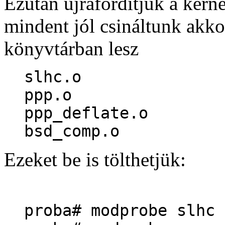
Ezután újrafordítjuk a kerne
mindent jól csináltunk akko
könyvtárban lesz
slhc.o
ppp.o
ppp_deflate.o
bsd_comp.o
Ezeket be is tölthetjük:
proba# modprobe slhc