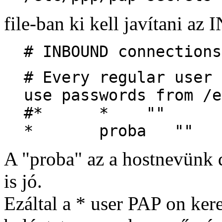
file-ban ki kell javítani a
# INBOUND connections
# Every regular user 
use passwords from /e
#* * "" 
* proba ""
A "proba" az a hostnevünk 
is jó.
Ezáltal a * user PAP on kere