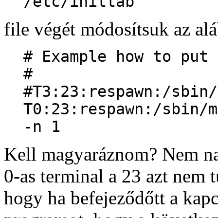
/etc/inittab
file végét módosítsuk az alá
# Example how to put 
#
#T3:23:respawn:/sbin/
T0:23:respawn:/sbin/m
-n 1
Kell magyaráznom? Nem nagy
0-as terminal a 23 azt nem 
hogy ha befejeződőtt a kapcs