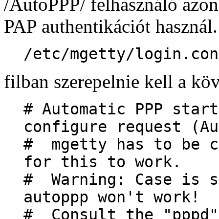
/AutoPPP/ felhasználó azono
PAP authentikációt használ
/etc/mgetty/login.con
filban szerepelnie kell a k
# Automatic PPP start
configure request (Au
# mgetty has to be c
for this to work.
# Warning: Case is s
autoppp won't work!
# Consult the "pppd"