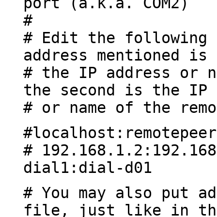
port (a.k.a. COM2)
#
# Edit the following 
address mentioned is 
# the IP address or n
the second is the IP 
# or name of the remo
#localhost:remotepeer
# 192.168.1.2:192.168
dial1:dial-d01
# You may also put ad
file, just like in th