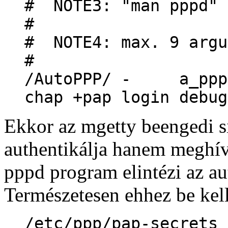
# NOTE3: "man pppd" 
#
# NOTE4: max. 9 argu
#
/AutoPPP/ - a_ppp 
chap +pap login debug
Ekkor az mgetty beengedi s
authentikálja hanem meghív
pppd program elintézi az au
Természetesen ehhez be kell 
/etc/ppp/pap-secrets