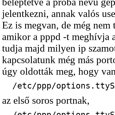
beléptetve a proba nevű gép
jelentkezni, annak valós us
Ez is megvan, de még nem t
amikor a pppd -t meghívja 
tudja majd milyen ip szamo
kapcsolatunk még más portok
úgy oldották meg, hogy va
/etc/ppp/options.ttyS
az első soros portnak,
/etc/ppp/options.ttyS