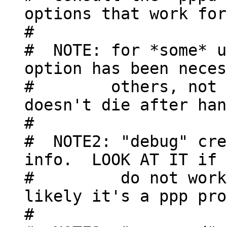
options that work for
#
# NOTE: for *some* u
option has been neces
# others, not at 
doesn't die after han
#
# NOTE2: "debug" cre
info. LOOK AT IT if 
# do not work out
likely it's a ppp pro
#