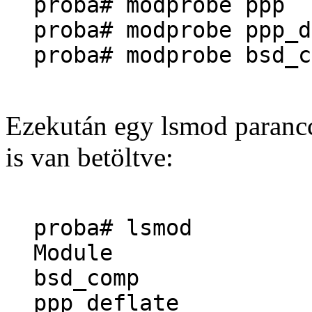
proba# modprobe ppp
proba# modprobe ppp_d
proba# modprobe bsd_c
Ezekután egy lsmod paranc
is van betöltve:
proba# lsmod
Module Siz
bsd_comp 
ppp_deflate 