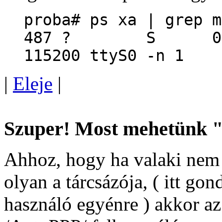
proba# ps xa | grep m
487 ? S 0:00 /s
115200 ttyS0 -n 1
|
Eleje
|
Szuper! Most mehetünk "
Ahhoz, hogy ha valaki nem 
olyan a tárcsázója, ( itt g
használó egyénre ) akkor az 