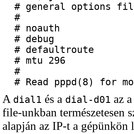
# general options fil
#
# noauth
# debug
# defaultroute
# mtu 296
#
# Read pppd(8) for mo
A
és a
az a
dial1
dial-d01
file-unkban természetesen s
alapján az IP-t a gépünkön l