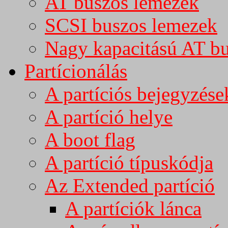
AT buszos lemezek
SCSI buszos lemezek
Nagy kapacitású AT b
Partícionálás
A partíciós bejegyzések
A partíció helye
A boot flag
A partíció típuskódja
Az Extended partíció
A partíciók lánca