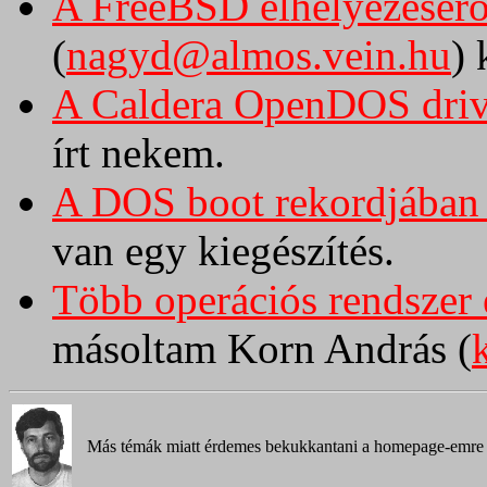
A FreeBSD elhelyezésérő
(
nagyd@almos.vein.hu
) 
A Caldera OpenDOS drive
írt nekem.
A DOS boot rekordjában 
van egy kiegészítés.
Több operációs rendszer 
másoltam Korn András (
Más témák miatt érdemes bekukkantani a homepage-emre 